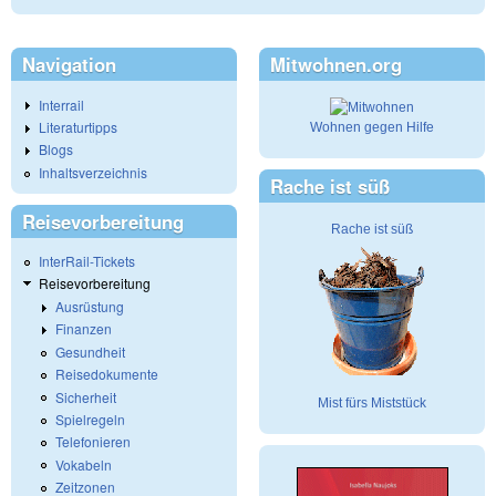
Navigation
Mitwohnen.org
Interrail
Literaturtipps
Wohnen gegen Hilfe
Blogs
Inhaltsverzeichnis
Rache ist süß
Reisevorbereitung
Rache ist süß
InterRail-Tickets
Reisevorbereitung
Ausrüstung
Finanzen
Gesundheit
Reisedokumente
Sicherheit
Mist fürs Miststück
Spielregeln
Telefonieren
Vokabeln
Zeitzonen