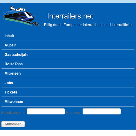
Direkt zum Inhalt
Interrailers.net
Billig durch Europa per Interrailbuch und Interrailticket
Hauptmenü
Inhalt
Aupair
Gastschuljahr
ReiseTops
Mitreisen
Jobs
Tickets
Mitwohnen
Benutzeranmeldung
Benutzername
Passwort