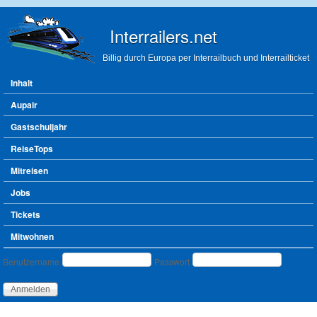
Direkt zum Inhalt
Interrailers.net
Billig durch Europa per Interrailbuch und Interrailticket
Hauptmenü
Inhalt
Aupair
Gastschuljahr
ReiseTops
Mitreisen
Jobs
Tickets
Mitwohnen
Benutzeranmeldung
Benutzername
Passwort