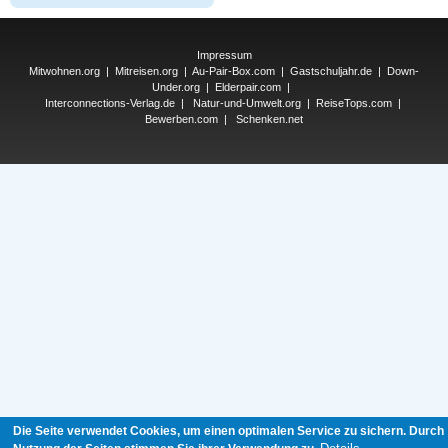
Impressum
Mitwohnen.org
|
Mitreisen.org
|
Au-Pair-Box.com
|
Gastschuljahr.de
|
Down-
Under.org
|
Elderpair.com
|
Interconnections-Verlag.de
|
Natur-und-Umwelt.org
|
ReiseTops.com
|
Bewerben.com
|
Schenken.net
Die Seite verwendet Cookies, um einen optimalen Service zu sichern. Durch