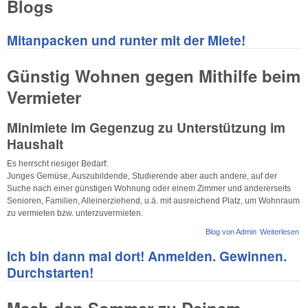
Blogs
Mitanpacken und runter mit der Miete!
Günstig Wohnen gegen Mithilfe beim
Vermieter
Minimiete im Gegenzug zu Unterstützung im
Haushalt
Es herrscht riesig er Bedarf:
Junges Gemüse, Auszubildende, Studierende aber auch andere, auf der
Suche nach einer günstigen Wohnung oder einem Zimmer und andererseits
Senioren, Familien, Alleinerziehend, u.ä. mit ausreichend Platz, um Wohnraum
zu vermieten bzw. unterzuvermieten.
Blog von Admin
Weiterlesen
üb
Mi
Ich bin dann mal dort! Anmelden. Gewinnen.
un
mi
Durchstarten!
Mi
Mach den Sommer zu Deinem