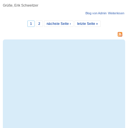
Grüße, Erik Schweitzer
Blog von Admin
Weiterlesen
üb
Ba
Un
1
2
nächste Seite ›
letzte Seite »
Seiten