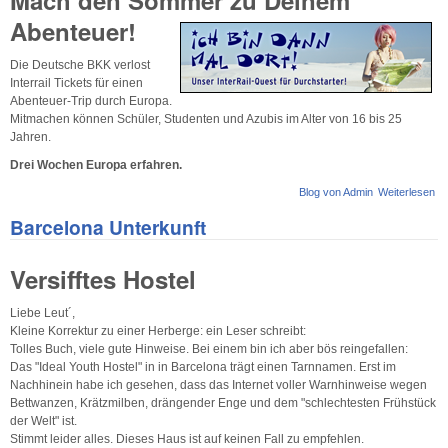
Abenteuer!
Die Deutsche BKK verlost
Interrail Tickets für einen
Abenteuer-Trip durch Europa.
Mitmachen können Schüler, Studenten und Azubis im Alter von 16 bis 25
Jahren.
Drei Wochen Europa erfahren.
Blog von Admin
Weiterlesen
üb
da
Barcelona Unterkunft
do
An
Ge
Versifftes Hostel
Du
Liebe Leut´,
Kleine Korrektur zu einer Herberge: ein Leser schreibt:
Tolles Buch, viele gute Hinweise. Bei einem bin ich aber bös reingefallen:
Das "Ideal Youth Hostel" in in Barcelona trägt einen Tarnnamen. Erst im
Nachhinein habe ich gesehen, dass das Internet voller Warnhinweise wegen
Bettwanzen, Krätzmilben, drängender Enge und dem "schlechtesten Frühstück
der Welt" ist.
Stimmt leider alles. Dieses Haus ist auf keinen Fall zu empfehlen.