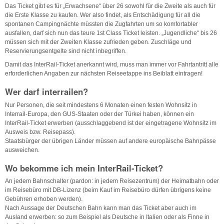
Das Ticket gibt es für „Erwachsene“ über 26 sowohl für die Zweite als auch für
die Erste Klasse zu kaufen. Wer also findet, als Entschädigung für all die
spontanen Campingnächte müssten die Zugfahrten um so komfortabler
ausfallen, darf sich nun das teure 1st Class Ticket leisten. „Jugendliche“ bis 26
müssen sich mit der Zweiten Klasse zufrieden geben. Zuschläge und
Reservierungsentgelte sind nicht inbegriffen.
Damit das InterRail-Ticket anerkannt wird, muss man immer vor Fahrtantritt alle
erforderlichen Angaben zur nächsten Reiseetappe ins Beiblatt eintragen!
Wer darf interrailen?
Nur Personen, die seit mindestens 6 Monaten einen festen Wohnsitz in
Interrail-Europa, den GUS-Staaten oder der Türkei haben, können ein
InterRail-Ticket erwerben (ausschlaggebend ist der eingetragene Wohnsitz im
Ausweis bzw. Reisepass).
Staatsbürger der übrigen Länder müssen auf andere europäische Bahnpässe
ausweichen.
Wo bekomme ich mein InterRail-Ticket?
An jedem Bahnschalter (pardon: in jedem Reisezentrum) der Heimatbahn oder
im Reisebüro mit DB-Lizenz (beim Kauf im Reisebüro dürfen übrigens keine
Gebühren erhoben werden).
Nach Aussage der Deutschen Bahn kann man das Ticket aber auch im
Ausland erwerben: so zum Beispiel als Deutsche in Italien oder als Finne in