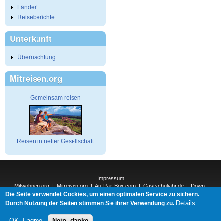
Länder
Reiseberichte
Unterkunft
Übernachtung
Mitreisen.org
Gemeinsam reisen
Reisen in netter Gesellschaft
Impressum
Mitwohnen.org
|
Mitreisen.org
|
Au-Pair-Box.com
|
Gastschuljahr.de
|
Down-
Die Seite verwendet Cookies, um einen optimalen Service zu sichern.
Under.org
|
Elderpair.com
|
Interconnections-Verlag.de
|
Natur-und-Umwelt.org
|
ReiseTops.com
|
Details
Durch Nutzung der Seiten stimmen Sie ihrer Verwendung zu.
Bewerben.com
|
Schenken.net
OK, I agree
Nein, danke