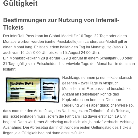
Gültigkeit
Bestimmungen zur Nutzung von Interrail-
Tickets
Der InterRail-Pass kann im Global-Modell für 10 Tage, 22 Tage oder einen
Monat erworben werden (siehe Preistabelle); im Länderpass-Modell gilt er
einen Monat lang. Er ist ab jedem beliebigen Tag im Monat gültig (also z.B.
auch vom 16. Juli 0.00 Uhr bis zum 15. August 24.00 Uhr).
Ein Monatsticket kann 28 (Februar), 29 (Februar in einem Schaltjahr), 30 oder
31 Tage gültig sein. Entscheidend ist, wieviele Tage der Monat hat, in dem man
losfährt.
Nachtzüge nehmen ja nun – kalendarisch
gesehen – zwei Tage in Anspruch.
Menschen mit Flexipass und beschränkter
Anzahl an Reisetagen könnte das
Kopfzerbrechen bereiten. Die neue
Regelung will es aber glücklicherweise so,
dass man nur den Ankunftstag des Nachtzuges am Zielbahnhof als Reisetag
ins Ticket eintragen muss, sofern die Fahrt am Tag davor erst nach 19 Uhr
beginnt. Dann wird jener Abreisetag auch nicht als „benutzt“ verbucht. Achtung
Ausnahme: Der Abreisetag darf nicht vor dem ersten Geltungstag des Tickets
liegen, die Gültigkeit beginnt dann erst um 0 Uhr.