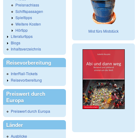
Preisnachlass
Schiffspassagen
Spieltipps
Weitere Kosten
Hörtipp
Mist fürs Miststück
Literaturtipps
Blogs
Inhaltsverzeichnis
Reisevorbereitung
InterRail-Tickets
Reisevorbereitung
Preiswert durch
Europa
Preiswert durch Europa
Länder
Ausblicke