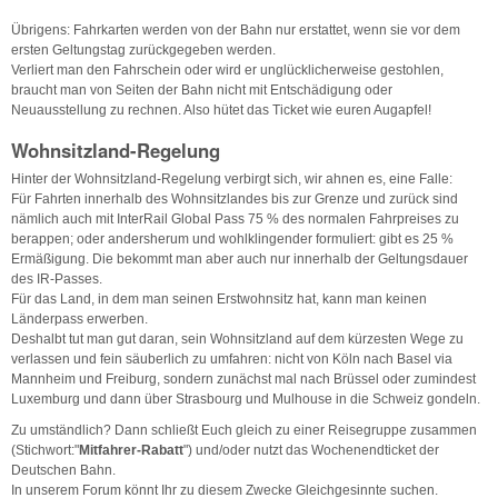
Übrigens: Fahrkarten werden von der Bahn nur erstattet, wenn sie vor dem
ersten Geltungstag zurückgegeben werden.
Verliert man den Fahrschein oder wird er unglücklicherweise gestohlen,
braucht man von Seiten der Bahn nicht mit Entschädigung oder
Neuausstellung zu rechnen. Also hütet das Ticket wie euren Augapfel!
Wohnsitzland-Regelung
Hinter der Wohnsitzland-Regelung verbirgt sich, wir ahnen es, eine Falle:
Für Fahrten innerhalb des Wohnsitzlandes bis zur Grenze und zurück sind
nämlich auch mit InterRail Global Pass 75 % des normalen Fahrpreises zu
berappen; oder andersherum und wohlklingender formuliert: gibt es 25 %
Ermäßigung. Die bekommt man aber auch nur innerhalb der Geltungsdauer
des IR-Passes.
Für das Land, in dem man seinen Erstwohnsitz hat, kann man keinen
Länderpass erwerben.
Deshalbt tut man gut daran, sein Wohnsitzland auf dem kürzesten Wege zu
verlassen und fein säuberlich zu umfahren: nicht von Köln nach Basel via
Mannheim und Freiburg, sondern zunächst mal nach Brüssel oder zumindest
Luxemburg und dann über Strasbourg und Mulhouse in die Schweiz gondeln.
Zu umständlich? Dann schließt Euch gleich zu einer Reisegruppe zusammen
(Stichwort:"
Mitfahrer-Rabatt
") und/oder nutzt das Wochenendticket der
Deutschen Bahn.
In unserem Forum könnt Ihr zu diesem Zwecke Gleichgesinnte suchen.