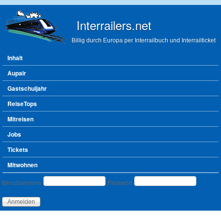
Direkt zum Inhalt
Interrailers.net
Billig durch Europa per Interrailbuch und Interrailticket
Hauptmenü
Inhalt
Aupair
Gastschuljahr
ReiseTops
Mitreisen
Jobs
Tickets
Mitwohnen
Benutzeranmeldung
Benutzername
Passwort