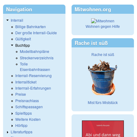
Navigation
Mitwohnen.org
Interrail
Billige Bahnkarten
Wohnen gegen Hilfe
Der große Interrail-Guide
Gültigkeit
Rache ist süß
Buchtipp
Modellbahnpläne
Rache ist süß
Streckenverzeichnis
Tolle
Eisenbahntrassen
Interrail-Reservierung
Interrailticket
Interrrail-Erfahrungen
Preise
Preisnachlass
Mist fürs Miststück
Schiffspassagen
Spieltipps
Weitere Kosten
Hörtipp
Literaturtipps