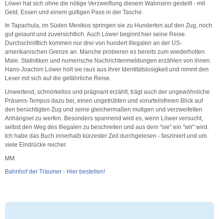
Löwer hat sich ohne die nötige Verzweiflung diesem Wahnsinn gestellt - mit
Geld, Essen und einem gültigen Pass in der Tasche.
In Tapachula, im Süden Mexikos springen sie zu Hunderten auf den Zug, noch
gut gelaunt und zuversichtlich. Auch Löwer beginnt hier seine Reise.
Durchschnittlich kommen nur drei von hundert Illegalen an der US-
amerikanischen Grenze an. Manche probieren es bereits zum wiederholten
Male. Statistiken und numerische Nachrichtenmeldungen erzählen von ihnen.
Hans-Joachim Löwer holt sie raus aus ihrer Identitätslosigkeit und nimmt den
Leser mit sich auf die gefährliche Reise.
Unwertend, schnörkellos und prägnant erzählt, trägt auch der ungewöhnliche
Präsens-Tempus dazu bei, einen ungetrübten und vorurteilsfreien Blick auf
den berüchtigten Zug und seine gleichermaßen mutigen und verzweifelten
Anhängsel zu werfen. Besonders spannend wird es, wenn Löwer versucht,
selbst den Weg des Illegalen zu beschreiten und aus dem "sie" ein "wir" wird.
Ich habe das Buch innerhalb kürzester Zeit durchgelesen - fasziniert und um
viele Eindrücke reicher.
MM
Bahnhof der Träumer - Hier bestellen!