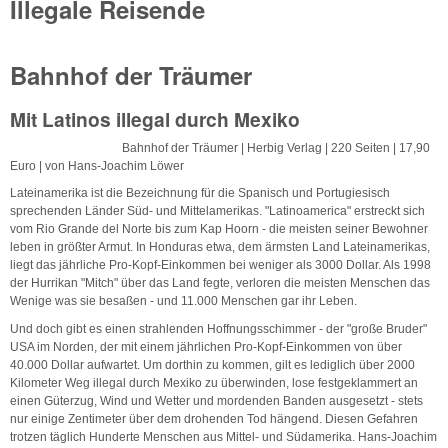
Illegale Reisende
Bahnhof der Träumer
Mit Latinos illegal durch Mexiko
Bahnhof der Träumer | Herbig Verlag | 220 Seiten | 17,90
Euro | von Hans-Joachim Löwer
Lateinamerika ist die Bezeichnung für die Spanisch und Portugiesisch
sprechenden Länder Süd- und Mittelamerikas. "Latinoamerica" erstreckt sich
vom Rio Grande del Norte bis zum Kap Hoorn - die meisten seiner Bewohner
leben in größter Armut. In Honduras etwa, dem ärmsten Land Lateinamerikas,
liegt das jährliche Pro-Kopf-Einkommen bei weniger als 3000 Dollar. Als 1998
der Hurrikan "Mitch" über das Land fegte, verloren die meisten Menschen das
Wenige was sie besaßen - und 11.000 Menschen gar ihr Leben.
Und doch gibt es einen strahlenden Hoffnungsschimmer - der "große Bruder"
USA im Norden, der mit einem jährlichen Pro-Kopf-Einkommen von über
40.000 Dollar aufwartet. Um dorthin zu kommen, gilt es lediglich über 2000
Kilometer Weg illegal durch Mexiko zu überwinden, lose festgeklammert an
einen Güterzug, Wind und Wetter und mordenden Banden ausgesetzt - stets
nur einige Zentimeter über dem drohenden Tod hängend. Diesen Gefahren
trotzen täglich Hunderte Menschen aus Mittel- und Südamerika. Hans-Joachim