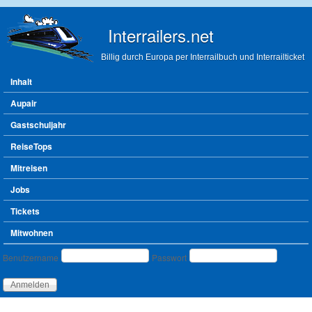
Direkt zum Inhalt
Interrailers.net
Billig durch Europa per Interrailbuch und Interrailticket
Hauptmenü
Inhalt
Aupair
Gastschuljahr
ReiseTops
Mitreisen
Jobs
Tickets
Mitwohnen
Benutzeranmeldung
Benutzername
Passwort