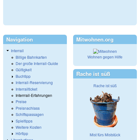
Navigation
Mitwohnen.org
Interrail
Billige Bahnkarten
Wohnen gegen Hilfe
Der große Interrail-Guide
Gültigkeit
Rache ist süß
Buchtipp
Interrail-Reservierung
Rache ist süß
Interrailticket
Interrrail-Erfahrungen
Preise
Preisnachlass
Schiffspassagen
Spieltipps
Weitere Kosten
Hörtipp
Mist fürs Miststück
Literaturtipps