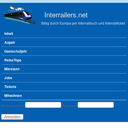
Direkt zum Inhalt
Interrailers.net
Billig durch Europa per Interrailbuch und Interrailticket
Hauptmenü
Inhalt
Aupair
Gastschuljahr
ReiseTops
Mitreisen
Jobs
Tickets
Mitwohnen
Benutzeranmeldung
Benutzername
Passwort