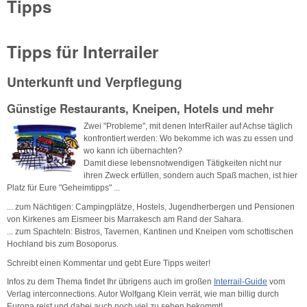
Tipps
Tipps für Interrailer
Unterkunft und Verpflegung
Günstige Restaurants, Kneipen, Hotels und mehr
Zwei "Probleme", mit denen InterRailer auf Achse täglich
konfrontiert werden: Wo bekomme ich was zu essen und
wo kann ich übernachten?
Damit diese lebensnotwendigen Tätigkeiten nicht nur
ihren Zweck erfüllen, sondern auch Spaß machen, ist hier
Platz für Eure "Geheimtipps" ...
... zum Nächtigen: Campingplätze, Hostels, Jugendherbergen und Pensionen
von Kirkenes am Eismeer bis Marrakesch am Rand der Sahara.
... zum Spachteln: Bistros, Tavernen, Kantinen und Kneipen vom schottischen
Hochland bis zum Bosoporus.
Schreibt einen Kommentar und gebt Eure Tipps weiter!
Infos zu dem Thema findet Ihr übrigens auch im großen
Interrail-Guide
vom
Verlag interconnections. Autor Wolfgang Klein verrät, wie man billig durch
Europa reist und dabei auch noch viel zu sehen bekommt!