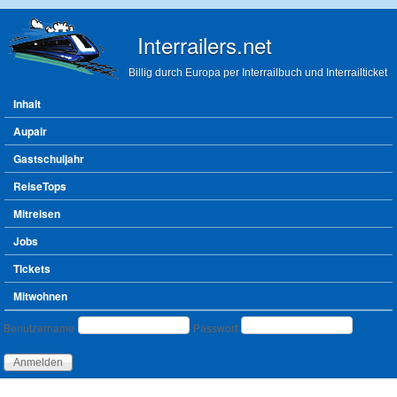
Direkt zum Inhalt
Interrailers.net
Billig durch Europa per Interrailbuch und Interrailticket
Hauptmenü
Inhalt
Aupair
Gastschuljahr
ReiseTops
Mitreisen
Jobs
Tickets
Mitwohnen
Benutzeranmeldung
Benutzername
Passwort