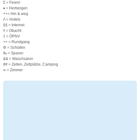
Σ =
Feiern
♦ = Herbergen
++= Hin & weg
Λ = Hotels
§§ = Internet
!! = Obacht
‡ = ÖPNV
>> = Rundgang
Φ = Schlafen
‰ = Sparen
&& = Waschsalon
## = Zelten, Zeltplätze, Camping
∞ = Zimmer