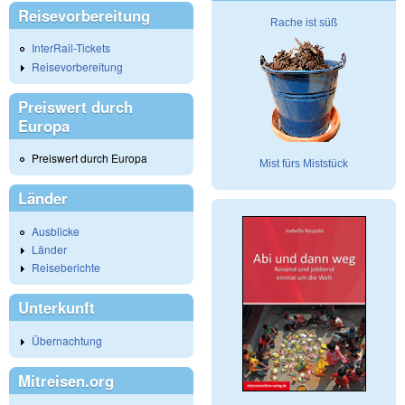
Reisevorbereitung
Rache ist süß
InterRail-Tickets
Reisevorbereitung
Preiswert durch
Europa
Preiswert durch Europa
Mist fürs Miststück
Länder
Ausblicke
Länder
Reiseberichte
Unterkunft
Übernachtung
Mitreisen.org