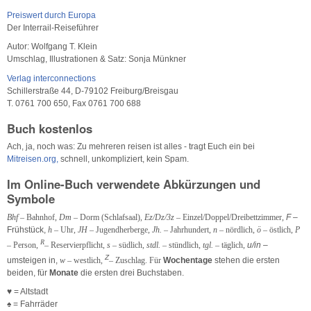
Preiswert durch Europa
Der Interrail-Reiseführer
Autor: Wolfgang T. Klein
Umschlag, Illustrationen & Satz: Sonja Münkner
Verlag interconnections
Schillerstraße 44, D-79102 Freiburg/Breisgau
T. 0761 700 650, Fax 0761 700 688
Buch kostenlos
Ach, ja, noch was: Zu mehreren reisen ist alles - tragt Euch ein bei
Mitreisen.org,
schnell, unkompliziert, kein Spam.
Im Online-Buch verwendete
Abkürzungen
und
Symbole
Bhf
– Bahnhof,
Dm
– Dorm (Schlafsaal),
Ez/Dz/3z
– Einzel/Doppel/Dreibettzimmer,
F –
Frühstück,
h
– Uhr,
JH
– Jugendherberge,
Jh.
– Jahrhundert,
n
– nördlich,
ö
– östlich,
P
R
– Person,
– Reservierpflicht,
s
– südlich,
stdl.
– stündlich,
tgl.
– täglich,
u/in –
Z
umsteigen in,
w
– westlich,
– Zuschlag. Für
Wochentage
stehen die ersten
beiden, für
Monate
die ersten drei Buchstaben.
♥ = Altstadt
♠ =
Fahrräder