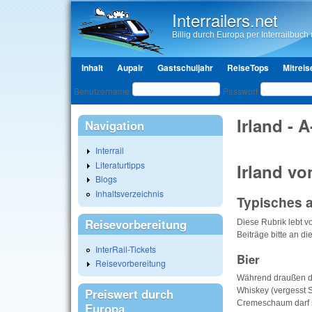
Interrailers.net
Billig durch Europa per Interrailbuch u
Hauptmenü
Inhalt
Aupair
Gastschuljahr
ReiseTops
Mitreis
Benutzeranmeldung
Benutzername
Passwort
Irland - A
Navigation
Interrail
Literaturtipps
Irland vo
Blogs
Inhaltsverzeichnis
Typisches a
Reisevorbereitung
Diese Rubrik lebt v
Beiträge bitte an d
InterRail-Tickets
Bier
Reisevorbereitung
Während draußen der
Whiskey (vergesst Sc
Preiswert durch
Cremeschaum darf si
Europa