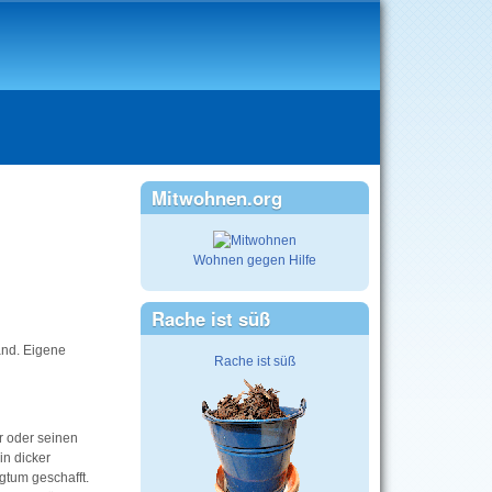
Mitwohnen.org
Wohnen gegen Hilfe
Rache ist süß
and. Eigene
Rache ist süß
r oder seinen
n dicker
gtum geschafft.