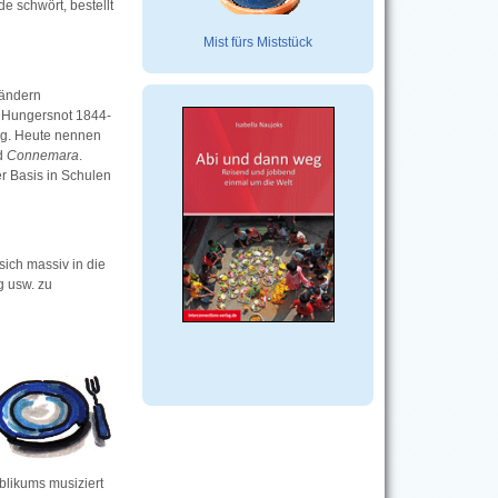
 schwört, bestellt
Mist fürs Miststück
ländern
ie Hungersnot 1844-
ang. Heute nennen
d
Connemara
.
er Basis in Schulen
 sich massiv in die
g usw. zu
blikums musiziert