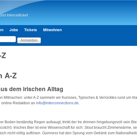
Direkt zum Inhalt
nd Interrailticket
en
Jobs
Tickets
Mitwohnen
-Z
n A-Z
us dem irischen Alltag
on Mitmachen: unter A-Z sammeln wir Kurioses, Typisches & Verrücktes rund um Irl
ie online-Redaktion an
info@interconnections.de
.
 Boden beständig Regen aufsaugt, trinkt der Ire drinnen hingebungsvoll sein Bie
otch!). Irisches Bier ist eine Wissenschaft für sich:
Stout
braucht Zimmerwärme, sei
ch nicht völlig auflösen.
Guinness
hat den Sprung vom Getränk zum Nationalheili