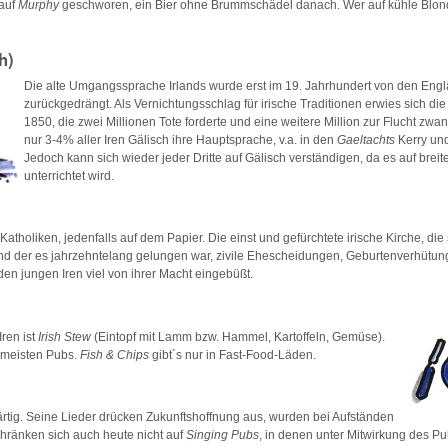
auf
Murphy
geschworen, ein Bier ohne Brummschädel danach. Wer auf kühle Blonde
h)
Die alte Umgangssprache Irlands wurde erst im 19. Jahrhundert von den Eng
zurückgedrängt. Als Vernichtungsschlag für irische Traditionen erwies sich d
1850, die zwei Millionen Tote forderte und eine weitere Million zur Flucht zw
nur 3-4% aller Iren Gälisch ihre Hauptsprache, v.a. in den
Gaeltachts
Kerry un
Jedoch kann sich wieder jeder Dritte auf Gälisch verständigen, da es auf breit
unterrichtet wird.
 Katholiken, jedenfalls auf dem Papier. Die einst und gefürchtete irische Kirche, die
und der es jahrzehntelang gelungen war, zivile Ehescheidungen, Geburtenverhütun
den jungen Iren viel von ihrer Macht eingebüßt.
Iren ist
Irish Stew
(Eintopf mit Lamm bzw. Hammel, Kartoffeln, Gemüse).
 meisten Pubs.
Fish & Chips
gibt´s nur in Fast-Food-Läden.
ärtig. Seine Lieder drücken Zukunftshoffnung aus, wurden bei Aufständen
ränken sich auch heute nicht auf
Singing Pubs
, in denen unter Mitwirkung des Pu