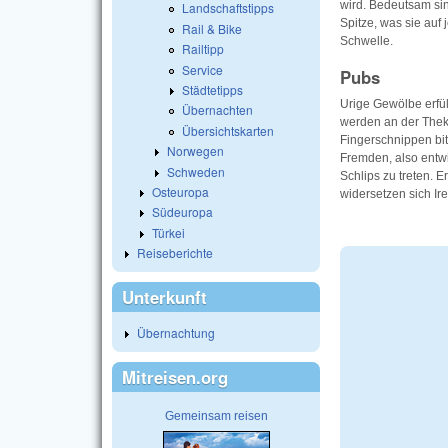
wird. Bedeutsam si
Landschaftstipps
Spitze, was sie auf 
Rail & Bike
Schwelle.
Railtipp
Service
Pubs
Städtetipps
Urige Gewölbe erfül
Übernachten
werden an der Theke
Übersichtskarten
Fingerschnippen bitt
Norwegen
Fremden, also entwi
Schweden
Schlips zu treten. E
Osteuropa
widersetzen sich Ir
Südeuropa
Türkei
Reiseberichte
Unterkunft
Übernachtung
Mitreisen.org
Gemeinsam reisen