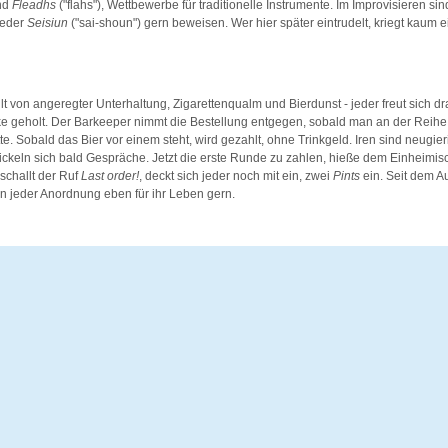
nd
Fleadhs
("flahs"), Wettbewerbe für traditionelle Instrumente. Im Improvisieren si
jeder
Seisiun
("sai-shoun") gern beweisen. Wer hier später eintrudelt, kriegt kaum 
lt von angeregter Unterhaltung, Zigarettenqualm und Bierdunst - jeder freut sich dr
 geholt. Der Barkeeper nimmt die Bestellung entgegen, sobald man an der Reihe i
e. Sobald das Bier vor einem steht, wird gezahlt, ohne Trinkgeld. Iren sind neugier
ckeln sich bald Gespräche. Jetzt die erste Runde zu zahlen, hieße dem Einheimis
rschallt der Ruf
Last order!
, deckt sich jeder noch mit ein, zwei
Pints
ein. Seit dem A
en jeder Anordnung eben für ihr Leben gern.