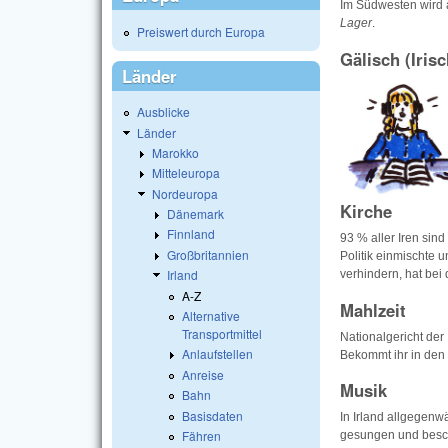
Im Südwesten wird 
Lager
.
Preiswert durch Europa
Gälisch (Irisc
Länder
Ausblicke
Länder
Marokko
Mitteleuropa
Nordeuropa
Kirche
Dänemark
Finnland
93 % aller Iren sind
Großbritannien
Politik einmischte 
Irland
verhindern, hat bei 
A-Z
Mahlzeit
Alternative
Transportmittel
Nationalgericht der 
Anlaufstellen
Bekommt ihr in den
Anreise
Musik
Bahn
Basisdaten
In Irland allgegenw
Fähren
gesungen und besch