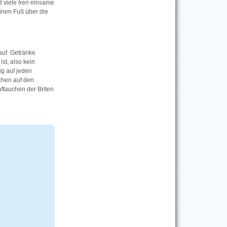
nd viele Iren einsame
einen Fuß über die
auf. Getränke
st, also kein
ig auf jeden
chen auf den
uftauchen der Briten