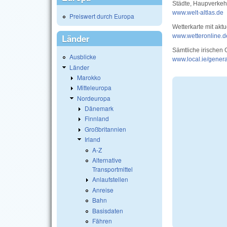
Städte, Haupverkeh
www.welt-altlas.de
Preiswert durch Europa
Wetterkarte mit akt
Länder
www.wetteronline.d
Sämtliche irischen 
Ausblicke
www.local.ie/gener
Länder
Marokko
Mitteleuropa
Nordeuropa
Dänemark
Finnland
Großbritannien
Irland
A-Z
Alternative
Transportmittel
Anlaufstellen
Anreise
Bahn
Basisdaten
Fähren