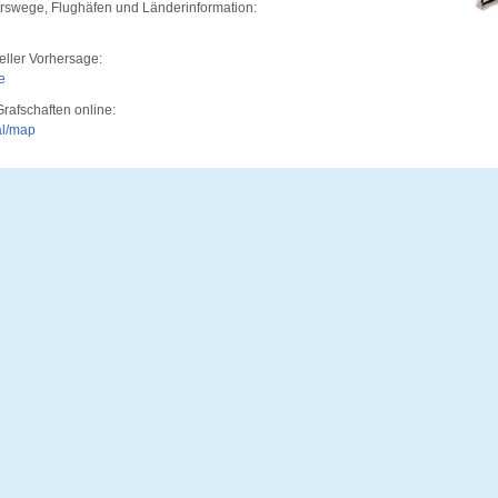
rswege, Flughäfen und Länderinformation:
ueller Vorhersage:
e
Grafschaften online:
al/map