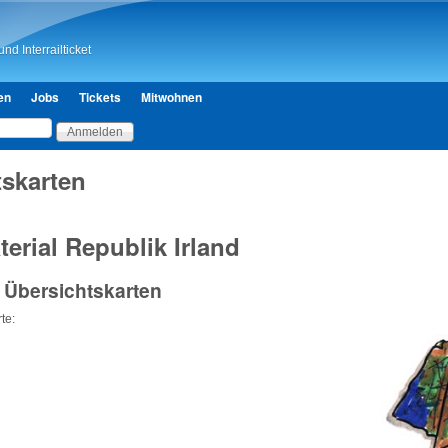
Direkt zum Inhalt
nd Interrailticket
en
Jobs
Tickets
Mitwohnen
tskarten
erial Republik Irland
 Übersichtskarten
te: