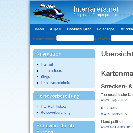
Interrailers.net
Billig durch Europa per Interrailbuch u
Hauptmenü
Inhalt
Aupair
Gastschuljahr
ReiseTops
Mitreis
Benutzeranmeldung
Benutzername
Passwort
Übersich
Navigation
Interrail
Literaturtipps
Kartenmat
Blogs
Inhaltsverzeichnis
Strecken- &
Reisevorbereitung
Topographische Kar
www.mygeo.info
InterRail-Tickets
Reliefkarte:
Reisevorbereitung
www.mygeo.info
Irland politisch:
Preiswert durch
www.welt-atlas.de
Europa