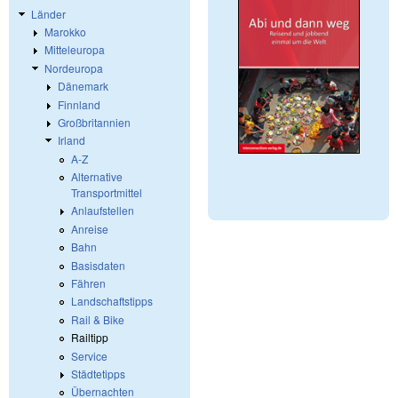
Länder
Marokko
Mitteleuropa
Nordeuropa
Dänemark
Finnland
Großbritannien
Irland
A-Z
Alternative
Transportmittel
Anlaufstellen
Anreise
Bahn
Basisdaten
Fähren
Landschaftstipps
Rail & Bike
Railtipp
Service
Städtetipps
Übernachten