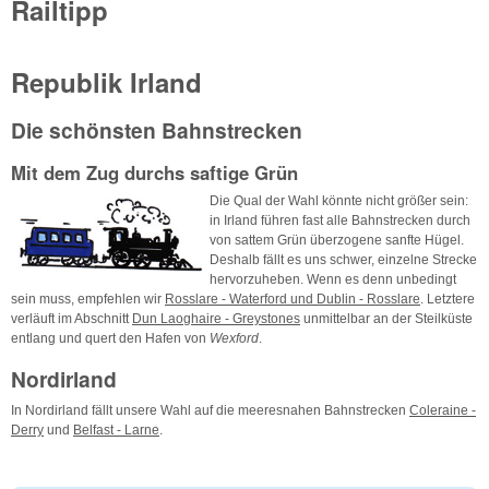
Railtipp
Republik Irland
Die schönsten Bahnstrecken
Mit dem Zug durchs saftige Grün
Die Qual der Wahl könnte nicht größer sein:
in Irland führen fast alle Bahnstrecken durch
von sattem Grün überzogene sanfte Hügel.
Deshalb fällt es uns schwer, einzelne Strecke
hervorzuheben. Wenn es denn unbedingt
sein muss, empfehlen wir
Rosslare - Waterford und Dublin - Rosslare
. Letztere
verläuft im Abschnitt
Dun Laoghaire - Greystones
unmittelbar an der Steilküste
entlang und quert den Hafen von
Wexford
.
Nordirland
In Nordirland fällt unsere Wahl auf die meeresnahen Bahnstrecken
Coleraine -
Derry
und
Belfast - Larne
.