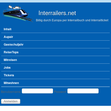
Direkt zum Inhalt
Interrailers.net
Billig durch Europa per Interrailbuch und Interrailticket
Hauptmenü
Inhalt
Aupair
Gastschuljahr
ReiseTops
Mitreisen
Jobs
Tickets
Mitwohnen
Benutzeranmeldung
Benutzername
Passwort