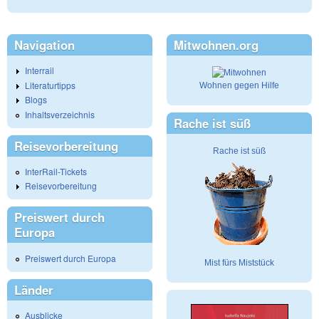
Navigation
Mitwohnen.org
Interrail
Literaturtipps
Wohnen gegen Hilfe
Blogs
Inhaltsverzeichnis
Rache ist süß
Reisevorbereitung
Rache ist süß
InterRail-Tickets
Reisevorbereitung
Preiswert durch
Europa
Preiswert durch Europa
Mist fürs Miststück
Länder
Ausblicke