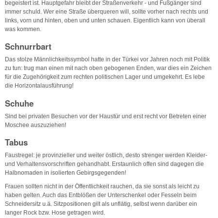
begeistert ist. Hauptgefahr bleibt der Straßenverkehr - und Fußgänger sind
immer schuld. Wer eine Straße überqueren will, sollte vorher nach rechts und
links, vorn und hinten, oben und unten schauen. Eigentlich kann von überall
was kommen.
Schnurrbart
Das stolze Männlichkeitssymbol hatte in der Türkei vor Jahren noch mit Politik
zu tun: trug man einen mit nach oben gebogenen Enden, war dies ein Zeichen
für die Zugehörigkeit zum rechten politischen Lager und umgekehrt. Es lebe
die Horizontalausführung!
Schuhe
Sind bei privaten Besuchen vor der Haustür und erst recht vor Betreten einer
Moschee auszuziehen!
Tabus
Faustregel: je provinzieller und weiter östlich, desto strenger werden Kleider-
und Verhaltensvorschriften gehandhabt. Erstaunlich offen sind dagegen die
Halbnomaden in isolierten Gebirgsgegenden!
Frauen sollten nicht in der Öffentlichkeit rauchen, da sie sonst als leicht zu
haben gelten. Auch das Entblößen der Unterschenkel oder Fesseln beim
Schneidersitz u.ä. Sitzpositionen gilt als unflätig, selbst wenn darüber ein
langer Rock bzw. Hose getragen wird.