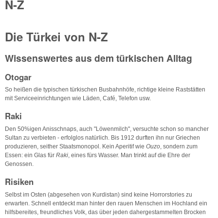
N-Z
Die Türkei von N-Z
Wissenswertes aus dem türkischen Alltag
Otogar
So heißen die typischen türkischen Busbahnhöfe, richtige kleine Raststätten
mit Serviceeinrichtungen wie Läden, Café, Telefon usw.
Raki
Den 50%igen Anisschnaps, auch "Löwenmilch", versuchte schon so mancher
Sultan zu verbieten - erfolglos natürlich. Bis 1912 durften ihn nur Griechen
produzieren, seither Staatsmonopol. Kein Aperitif wie
Ouzo
, sondern zum
Essen: ein Glas für
Raki
, eines fürs Wasser. Man trinkt auf die Ehre der
Genossen.
Risiken
Selbst im Osten (abgesehen von Kurdistan) sind keine Horrorstories zu
erwarten. Schnell entdeckt man hinter den rauen Menschen im Hochland ein
hilfsbereites, freundliches Volk, das über jeden dahergestammelten Brocken