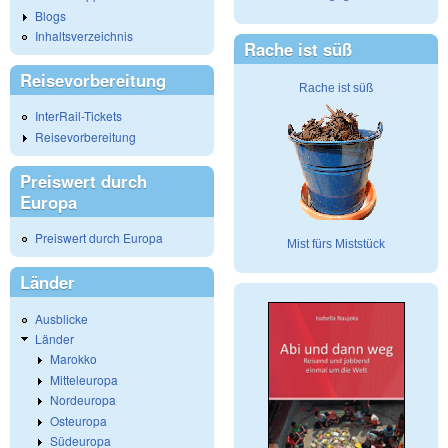
Blogs
Inhaltsverzeichnis
Rache ist süß
Reisevorbereitung
Rache ist süß
InterRail-Tickets
Reisevorbereitung
Preiswert durch
Europa
Preiswert durch Europa
Mist fürs Miststück
Länder
Ausblicke
Länder
Marokko
Mitteleuropa
Nordeuropa
Osteuropa
Südeuropa