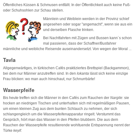
Öffentliches Küssen & Schmusen entfällt. In der Öffentlichkeit auch keine Fuß-
oder Schuhsohlen zur Schau stellen.
Männlein und Weiblein werden in der Provinz schief
angesehen oder sogar "angemacht", wenn sie aus ein
und derselben Flasche trinken.
Bei Nachtfahrten mit Zügen und Bussen kann´s schon
mal passieren, dass der Schaffner/Busfahrer
männliche und weibliche Reisende auseinandersetzt. Von wegen der Moral ...
Tavla
Allgegenwärtiges, in türkischen Cafés praktiziertes Brettspiel (Backgammon),
bei dem nur Männer anzutreffen sind. In den
lokanta
lässt sich keine einzige
Frau blicken: wo man auch hinschaut, nur Schnurrbärte!
Wasserpfeife
Bis heute treffen sich die Männer in den Cafés zum Rauchen der
Nargile
: sie
hocken an niedrigen Tischen und unterhalten sich mit regelmäßigen Pausen,
um einen kleinen Zug aus dem bunten Schlauch zu nehmen, der sich
schlangengleich um die Wasserpfeifenapparatur ringelt. Verstummt das
Gespräch, hört man das Wasser in den Pfeifen blubbern. Die aus dem
Rauchen der Wasserpfeife resultierende wohltuende Entspannung nennt der
Türke
keyif
.