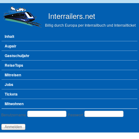
Direkt zum Inhalt
Interrailers.net
Billig durch Europa per Interrailbuch und Interrailticket
Hauptmenü
Inhalt
Aupair
Gastschuljahr
ReiseTops
Mitreisen
Jobs
Tickets
Mitwohnen
Benutzeranmeldung
Benutzername
Passwort