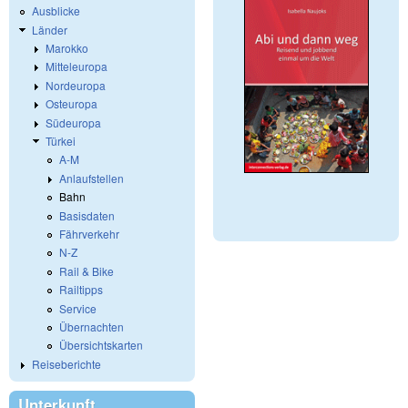
Ausblicke
Länder
Marokko
Mitteleuropa
Nordeuropa
Osteuropa
Südeuropa
Türkei
A-M
Anlaufstellen
Bahn
Basisdaten
Fährverkehr
N-Z
Rail & Bike
Railtipps
Service
Übernachten
Übersichtskarten
Reiseberichte
Unterkunft