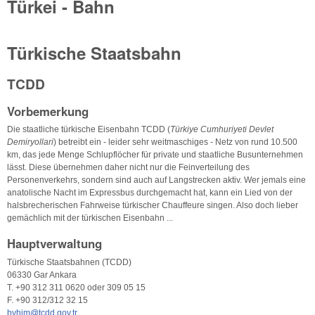
Türkei - Bahn
Türkische Staatsbahn
TCDD
Vorbemerkung
Die staatliche türkische Eisenbahn TCDD (
Türkiye Cumhuriyeti Devlet
Demiryollari
) betreibt ein - leider sehr weitmaschiges - Netz von rund 10.500
km, das jede Menge Schlupflöcher für private und staatliche Busunternehmen
lässt. Diese übernehmen daher nicht nur die Feinverteilung des
Personenverkehrs, sondern sind auch auf Langstrecken aktiv. Wer jemals eine
anatolische Nacht im Expressbus durchgemacht hat, kann ein Lied von der
halsbrecherischen Fahrweise türkischer Chauffeure singen. Also doch lieber
gemächlich mit der türkischen Eisenbahn ...
Hauptverwaltung
Türkische Staatsbahnen (TCDD)
06330 Gar Ankara
T. +90 312 311 0620 oder 309 05 15
F. +90 312/312 32 15
byhim@tcdd.gov.tr