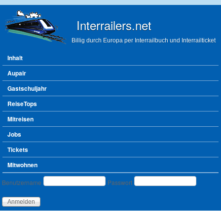
Direkt zum Inhalt
Interrailers.net
Billig durch Europa per Interrailbuch und Interrailticket
Hauptmenü
Inhalt
Aupair
Gastschuljahr
ReiseTops
Mitreisen
Jobs
Tickets
Mitwohnen
Benutzeranmeldung
Benutzername
Passwort