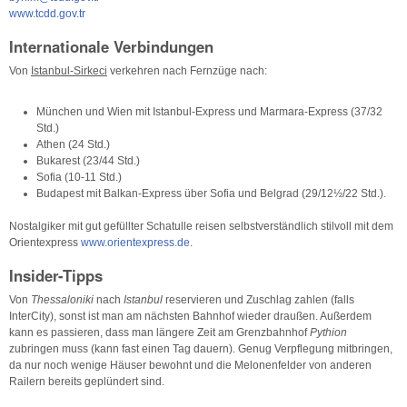
www.tcdd.gov.tr
Internationale Verbindungen
Von
Istanbul-Sirkeci
verkehren nach Fernzüge nach:
München und Wien mit Istanbul-Express und Marmara-Express (37/32
Std.)
Athen (24 Std.)
Bukarest (23/44 Std.)
Sofia (10-11 Std.)
Budapest mit Balkan-Express über Sofia und Belgrad (29/12½/22 Std.).
Nostalgiker mit gut gefüllter Schatulle reisen selbstverständlich stilvoll mit dem
Orientexpress
www.orientexpress.de
.
Insider-Tipps
Von
Thessaloniki
nach
Istanbul
reservieren und Zuschlag zahlen (falls
InterCity), sonst ist man am nächsten Bahnhof wieder draußen. Außerdem
kann es passieren, dass man längere Zeit am Grenzbahnhof
Pythion
zubringen muss (kann fast einen Tag dauern). Genug Verpflegung mitbringen,
da nur noch wenige Häuser bewohnt und die Melonenfelder von anderen
Railern bereits geplündert sind.