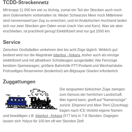
TCDD-Streckennetz
Mit knapp 11.000 km viel zu löchrig, zumal ein Teil der Strecken auch noch
dem Güterverkehr vorbehalten ist. Weder Schwarzes Meer noch Mittelmeer
sind nennenswert per Zug zu erreichen, und im Anatolischen Hochland tasten
sich nur zwei Strecken gen Osten voran (nach
Van
und
Kars
). Was sie aber
erschließen, ist prachtvoll genug! Elektrifiziert sind nur gut 2000 km.
Service
Zwischen Großstädten verkehren drei bis acht Züge täglich. Wirklich gut
bedient wird nur die Magistrale
Istanbul - Ankara
, bisher auch als einzige
elektrifiziert und mit attraktiven Schlafwagen ausgestattet. Alle Fernzüge
besitzen Speisewagen, größere Bahnhöfe PTT-Postamt und Wechselstube.
Frühzeitiges Reservieren (kostenlos!) am
Bilgisayar Giseleri
erforderlich.
Zuggattungen
Die langsamen türkischen Züge zwingen
zum Genuss der herrlichen Landschaft.
Wer irgend kann, greift auf "Namenszüge"
zurück:
Ekspresí
und
Mavi Trení
(Zuschlag)
tragen nach ICE-Vorbild eigene Namen
und bewältigen z.B.
Istanbul - Ankara
(577 km) in 7-8 Stunden. Dagegen
lassen sich
Yolçus
für 100 km oft vier Stunden Zeit!