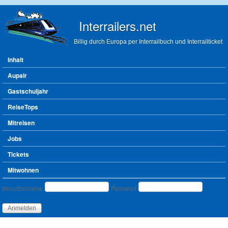
Direkt zum Inhalt
Interrailers.net
Billig durch Europa per Interrailbuch und Interrailticket
Hauptmenü
Inhalt
Aupair
Gastschuljahr
ReiseTops
Mitreisen
Jobs
Tickets
Mitwohnen
Benutzeranmeldung
Benutzername
Passwort