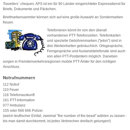
Travellers´ cheques
. APS ist ein für 90 Länder eingerichteter Expressdienst für
Briefe, Dokumente und Päckchen.
Briefmarkensammler können sich auf eine große Auswahl an Sondermarken
freuen.
Telefonieren könnt ihr von den überall
vorhandenen PTT-Telefonzellen. Telefonkarten
und spezielle Gebührenmarken ("jeton") sind in
drei Werteinheiten gebräuchlich. Ortsgespräche,
Ferngespräche und Auslandstelefonate sind auch
von allen PTT-Postämtern möglich. Daneben
sorgen in Fremdenverkehrsregionen mobile PTT-Ämter für den richtigen
Anschluss.
Notrufnummern
112 Notruf
110 Feuer
118 Telefonauskunft
161 PTT-Information
077 Ambulanz
155 oder 666 666 Polizei
(welch teuflischer Einfall, zweimal "the number of the beast" wählen zu lassen -
bis man damit durchkommt, ist jedes Verbrechen dreifach gelungen!)