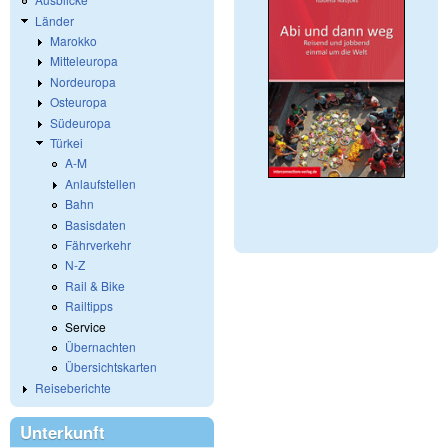
Länder
Marokko
Mitteleuropa
Nordeuropa
Osteuropa
Südeuropa
Türkei
A-M
Anlaufstellen
Bahn
Basisdaten
Fährverkehr
N-Z
Rail & Bike
Railtipps
Service
Übernachten
Übersichtskarten
Reiseberichte
Unterkunft