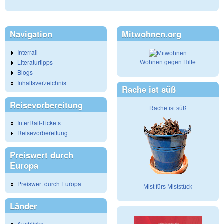
Navigation
Mitwohnen.org
Interrail
Literaturtipps
Wohnen gegen Hilfe
Blogs
Inhaltsverzeichnis
Rache ist süß
Reisevorbereitung
Rache ist süß
InterRail-Tickets
Reisevorbereitung
Preiswert durch
Europa
Preiswert durch Europa
Mist fürs Miststück
Länder
Ausblicke