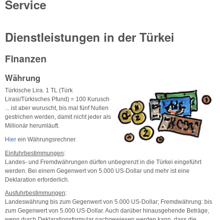
Service
Dienstleistungen in der Türkei
Finanzen
Währung
Türkische Lira. 1 TL (Türk
Lirasi/Türkisches Pfund) = 100 Kurusch
... ist aber wuruscht, bis mal fünf Nullen
gestrichen werden, damit nicht jeder als
Millionär herumläuft.
Hier
ein Währungsrechner.
Einfuhrbestimmungen
:
Landes- und Fremdwährungen dürfen unbegrenzt in die Türkei eingeführt
werden. Bei einem Gegenwert von 5.000 US-Dollar und mehr ist eine
Deklaration erforderlich.
Ausfuhrbestimmungen
:
Landeswährung bis zum Gegenwert von 5.000 US-Dollar; Fremdwährung: bis
zum Gegenwert von 5.000 US-Dollar. Auch darüber hinausgehende Beträge,
wenn durch Deklarationsformular nachgewiesen werden kann, dass die