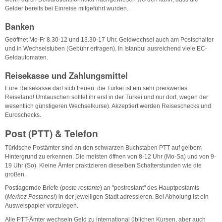
Gelder bereits bei Einreise mitgeführt wurden.
Banken
Geöffnet Mo-Fr 8.30-12 und 13.30-17 Uhr. Geldwechsel auch am Postschalter
und in Wechselstuben (Gebühr erfragen). In Istanbul ausreichend viele EC-
Geldautomaten.
Reisekasse und Zahlungsmittel
Eure Reisekasse darf sich freuen: die Türkei ist ein sehr preiswertes
Reiseland! Umtauschen solltet ihr erst in der Türkei und nur dort, wegen der
wesentlich günstigeren Wechselkurse). Akzeptiert werden Reiseschecks und
Euroschecks.
Post (PTT) & Telefon
Türkische Postämter sind an den schwarzen Buchstaben PTT auf gelbem
Hintergrund zu erkennen. Die meisten öffnen von 8-12 Uhr (Mo-Sa) und von 9-
19 Uhr (So). Kleine Ämter praktizieren dieselben Schalterstunden wie die
großen.
Postlagernde Briefe (
poste restante
) an "postrestant" des Hauptpostamts
(
Merkez Postanesi
) in der jeweiligen Stadt adressieren. Bei Abholung ist ein
Ausweispapier vorzulegen.
Alle PTT-Ämter wechseln Geld zu international üblichen Kursen, aber auch