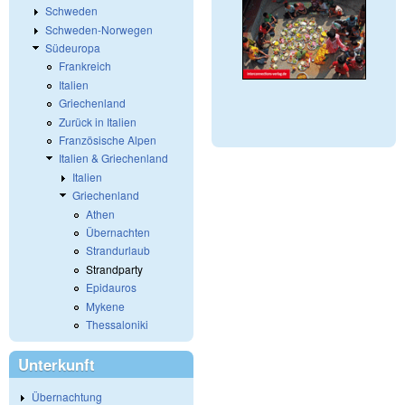
Schweden
Schweden-Norwegen
Südeuropa
Frankreich
Italien
Griechenland
Zurück in Italien
Französische Alpen
Italien & Griechenland
Italien
Griechenland
Athen
Übernachten
Strandurlaub
Strandparty
Epidauros
Mykene
Thessaloniki
Unterkunft
Übernachtung