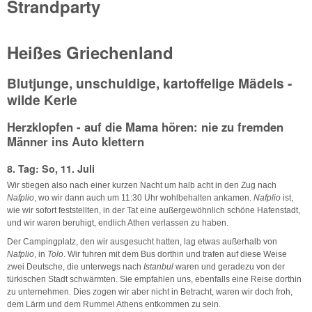
Strandparty
Heißes Griechenland
Blutjunge, unschuldige, kartoffelige Mädels -
wilde Kerle
Herzklopfen - auf die Mama hören: nie zu fremden
Männer ins Auto klettern
8. Tag: So, 11. Juli
Wir stiegen also nach einer kurzen Nacht um halb acht in den Zug nach
Nafplio
, wo wir dann auch um 11:30 Uhr wohlbehalten ankamen.
Nafplio
ist,
wie wir sofort feststellten, in der Tat eine außergewöhnlich schöne Hafenstadt,
und wir waren beruhigt, endlich Athen verlassen zu haben.
Der Campingplatz, den wir ausgesucht hatten, lag etwas außerhalb von
Nafplio
, in
Tolo
. Wir fuhren mit dem Bus dorthin und trafen auf diese Weise
zwei Deutsche, die unterwegs nach
Istanbul
waren und geradezu von der
türkischen Stadt schwärmten. Sie empfahlen uns, ebenfalls eine Reise dorthin
zu unternehmen. Dies zogen wir aber nicht in Betracht, waren wir doch froh,
dem Lärm und dem Rummel Athens entkommen zu sein.