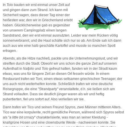
In
Tolo
bauten wir erst einmal unser Zelt auf
und gingen dann zum Strand. Ich kann mit
Sicherheit sagen, dass dieser Tag einer der
heißesten war, den wir in Griechenland erlebt
haben. Glücklicherweise gab es gegenüber
von unserem Campingplatz einen langen
Sandstrand, den wir erst einmal ausnutzten. Leider war mein Rücken völlig
sonnenverbrannt, und die Haut schälte sich nur so ab. Am Ende sah ich dann
auch aus wie eine halb geschälte Kartoffel und musste so manchen Spott
ertragen.
Abends, als die Hitze nachließ, packte uns die Unternehmungslust, und wir
streiften durch die Stadt. Obwohl wir uns schon die ganze Zeit auf unseren
Aufenthalt in
Nafplio
und
Tolo
gefreut hatten, fanden wir in der Stradt kaum
etwas, was uns für längere Zeit an diesen Ort fesseln würde. In einem
Restaurant trafen wir Toni, einen etwas seltsamen griechischen Teenager, der
uns auch nicht weiterhelfen konnte. Schließlich trafen wir eine deutsche
Reisegruppe, die eine "Strandparty" veranstaltete, d.h. sie ließen sich am
Strand vollaufen. Dass sie deutlich jünger waren als wir und heftig
pubertierten, fiel uns sofort auf. Also verließen wir sie.
Dann trafen wir Tico und seinen Freund Spyros, zwei Männer mittleren Alters.
Tico war eine korpulente, recht gemütliche Person, während sich Spyros selbst
als "
a little bit crrrazy
" charakterisierte, was man an seiner Kleidung -
knallgrüne Hosen und eine clownsbunte Weste - nachweisen konnte. Sie