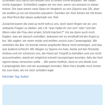
schenkten uns Gyros und wollten uns zu einem Drink einladen. Wir hatten
nichts dagegen. Schließlich sagten wir nie nein, wenn uns jemand zu etwas
einlud. Die zwei waren zwar Opas im Vergleich zu uns (Spyros war 28), aber
sie wollten ja nur ein bisschen plaudern. Dachten wir. Also fuhren wir mit ihnen
zur
Red Rock Bar
etwas außerhalb von
Tolo
.
Zunächst waren die zwei ja recht nett zu uns, doch dann fingen sie an, uns
seltsame Fragen zu stellen, wie z.B. "
was haltet ihr von uns
" oder "
soll der
Mann oder die Frau den ersten Schritt machen?
". Als sie dann auch noch
fragten, was wir danach vorhatten, bekamen wir es ernsthaft mit der Angst zu
tun. Wir sagten, wir seien müde und wollten zurück zum Campingplatz. Wir
verließen die Bar. Ich konnte meine angstvolle Miene nicht verbergen, und das
war äußerst schlecht. Wir stiegen zu Spyros ins Auto, beide auf den Rücksitz.
Andrea und ich schworen uns, die Hand am Türgriff zu behalten und uns nicht
anzuschnallen, damit wir möglichst schnell rausspringen konnten, falls der Kerl
irgend etwas versuchen sollte ... Wir waren heilfroh, dass er uns direkt zum
Campingplatz fuhr und wir aussteigen konnten. Mein Herz klopfte noch immer
bis zum Hals, als ich mich schlafen legte.
Nächster Tag: Kultur!