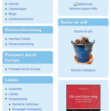
Interrail
Literaturtipps
Wohnen gegen Hilfe
Blogs
Inhaltsverzeichnis
Rache ist süß
Reisevorbereitung
Rache ist süß
InterRail-Tickets
Reisevorbereitung
Preiswert durch
Europa
Preiswert durch Europa
Mist fürs Miststück
Länder
Ausblicke
Länder
Reiseberichte
Iberische Halbinsel
Norwegen-Schweden