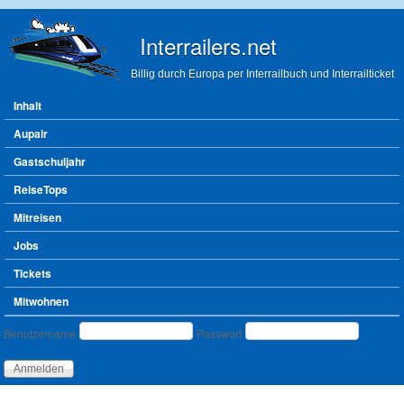
Direkt zum Inhalt
Interrailers.net
Billig durch Europa per Interrailbuch und Interrailticket
Hauptmenü
Inhalt
Aupair
Gastschuljahr
ReiseTops
Mitreisen
Jobs
Tickets
Mitwohnen
Benutzeranmeldung
Benutzername
Passwort