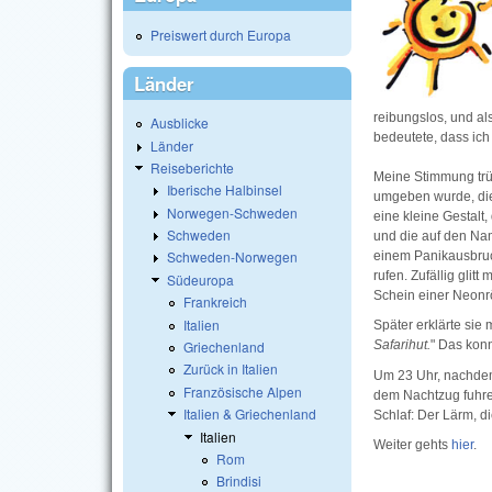
Preiswert durch Europa
Länder
reibungslos, und al
Ausblicke
bedeutete, dass ich 
Länder
Reiseberichte
Meine Stimmung trüb
Iberische Halbinsel
umgeben wurde, die
Norwegen-Schweden
eine kleine Gestal
Schweden
und die auf den Na
Schweden-Norwegen
einem Panikausbruc
rufen. Zufällig gli
Südeuropa
Schein einer Neonr
Frankreich
Italien
Später erklärte sie
Griechenland
Safarihut.
" Das konn
Zurück in Italien
Um 23 Uhr, nachdem
Französische Alpen
dem Nachtzug fuhre
Italien & Griechenland
Schlaf: Der Lärm, d
Italien
Weiter gehts
hier
.
Rom
Brindisi