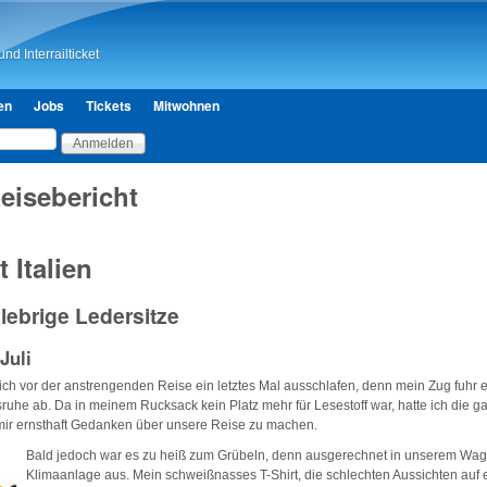
Direkt zum Inhalt
nd Interrailticket
en
Jobs
Tickets
Mitwohnen
Reisebericht
 Italien
lebrige Ledersitze
 Juli
ch vor der anstrengenden Reise ein letztes Mal ausschlafen, denn mein Zug fuhr e
sruhe ab. Da in meinem Rucksack kein Platz mehr für Lesestoff war, hatte ich die
 mir ernsthaft Gedanken über unsere Reise zu machen.
Bald jedoch war es zu heiß zum Grübeln, denn ausgerechnet in unserem Wagg
Klimaanlage aus. Mein schweißnasses T-Shirt, die schlechten Aussichten auf