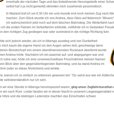
innerhalb der nächsten Tage und das fortwährende Herumgekeife einer Schwe
selbst hat´s ja nicht gemerkt) stimmten mich zusehends pessimistisch.
In Mailand traf ich um 6:30 Uhr ein und musste erst noch meinen Zug nach Al
machen. Zum Glück wusste ich von Andrea, dass Gleis auf Italienisch "
Binario
ich wahrscheinlich jetzt noch auf dem falschen Bahnsteig. Die Weiterfahrt nac
s ich die ersten Palmen im Vorbeifahren erblickte, vollführte ich in Gedanken Fre
in den richtigen Zug gestiegen war oder zumindest in die richtige Richtung fuhr.
te sich jedoch wieder, als ich in Albenga ausstieg und von Dunkelheit
 mich kaum die eigene Hand vor den Augen sehen ließ, geschweige denn
t, deren Blondschopf von einem überdimensionalen Rucksack übertürmt wurde
men Andrea hörte. Nachdem ich ein paarmal auf- und abgegangen war und
h nahe war, hörte ich eine unverwechselbare Froschstimme meinen Namen
tt mein Blick über den gegenüberliegenden Bahnsteig, und da stand Andrea im
öhre (oder so etwas Ähnlichem) und winkte.
 mir, warum ich so einfach zu erkennen gewesen bin: "
Du sahst aus wie ein Käferch
te selbstverständlich nur ich sein.
 wir eine Stunde in Albenga herumspaziert waren,
ging unser Zugfahrmarathon er
n wir nach Rom. Leider fanden wir in dieser Nacht in unserem Liegewagenabteil 
ie Hitze und die klebrigen Ledersitze machten das Einschlafen schwer.