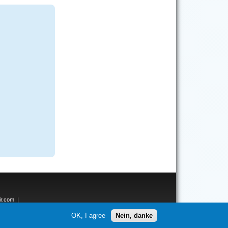
ir.com
|
ken.net
OK, I agree
Nein, danke