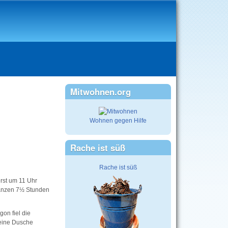
Mitwohnen.org
Wohnen gegen Hilfe
Rache ist süß
Rache ist süß
rst um 11 Uhr
 ganzen 7½ Stunden
on fiel die
 eine Dusche