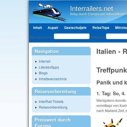
Interrailers.net
Billig durch Europa per Interrailbuch u
Hauptmenü
Inhalt
Aupair
Gastschuljahr
ReiseTops
Mitreis
Benutzeranmeldung
Benutzername
Passwort
Italien - 
Navigation
Interrail
Literaturtipps
Treffpunkt
Blogs
Inhaltsverzeichnis
Panik und k
Reisevorbereitung
1. Tag: So, 4.
Wenigstens konnte i
InterRail-Tickets
vormittags von Karl
Reisevorbereitung
nach Mailand Zeit,
Preiswert durch
Europa