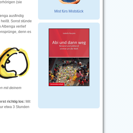
rhörigen (sie
Mist fürs Miststück
benga ausfindig
" heißt. Sonst stünde
h Albenga verlief
udensprünge, denn es
en mit deinem
st richtig los:
Mit
nur etwa 3 Stunden