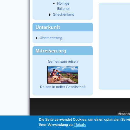
Rolllige
Italiener
Griechenland
Unterkunft
Übernachtung
Mitreisen.org
Gemeinsam reisen
Reisen in netter Gesellschaft
Mitwohn
Interco
Die Seite verwendet Cookies, um einen optimalen Serv
Details
ihrer Verwendung zu.