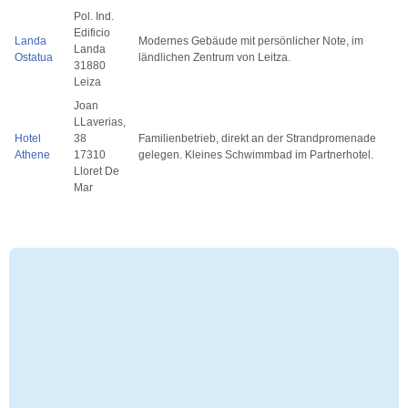
Pol. Ind.
Edificio
Landa
Modernes Gebäude mit persönlicher Note, im
Landa
Ostatua
ländlichen Zentrum von Leitza.
31880
Leiza
Joan
LLaverias,
Hotel
38
Familienbetrieb, direkt an der Strandpromenade
Athene
17310
gelegen. Kleines Schwimmbad im Partnerhotel.
Lloret De
Mar