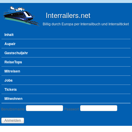
Direkt zum Inhalt
Interrailers.net
Billig durch Europa per Interrailbuch und Interrailticket
Hauptmenü
Inhalt
Aupair
Gastschuljahr
ReiseTops
Mitreisen
Jobs
Tickets
Mitwohnen
Benutzeranmeldung
Benutzername
Passwort