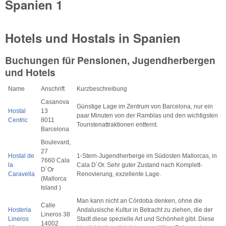
Spanien 1
Hotels und Hostals in Spanien
Buchungen für Pensionen, Jugendherbergen
und Hotels
Name
Anschrift
Kurzbeschreibung
Casanova
Günstige Lage im Zentrum von Barcelona, nur ein
Hostal
13
paar Minuten von der Ramblas und den wichtigsten
Centric
8011
Touristenattraktionen entfernt.
Barcelona
Boulevard,
27
Hostal de
1-Stern-Jugendherberge im Südosten Mallorcas, in
7660 Cala
la
Cala D´Or. Sehr guter Zustand nach Komplett-
D´Or
Caravella
Renovierung, exzellente Lage.
(Mallorca
Island )
Man kann nicht an Córdoba denken, ohne die
Calle
Hosteria
Andalusische Kultur in Betracht zu ziehen, die der
Lineros 38
Lineros
Stadt diese spezielle Art und Schönheit gibt. Diese
14002