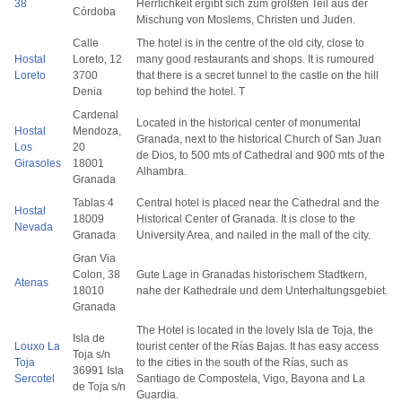
38
Herrlichkeit ergibt sich zum größten Teil aus der
Córdoba
Mischung von Moslems, Christen und Juden.
Calle
The hotel is in the centre of the old city, close to
Hostal
Loreto, 12
many good restaurants and shops. It is rumoured
Loreto
3700
that there is a secret tunnel to the castle on the hill
Denia
top behind the hotel. T
Cardenal
Located in the historical center of monumental
Hostal
Mendoza,
Granada, next to the historical Church of San Juan
Los
20
de Dios, to 500 mts of Cathedral and 900 mts of the
Girasoles
18001
Alhambra.
Granada
Tablas 4
Central hotel is placed near the Cathedral and the
Hostal
18009
Historical Center of Granada. It is close to the
Nevada
Granada
University Area, and nailed in the mall of the city.
Gran Via
Colon, 38
Gute Lage in Granadas historischem Stadtkern,
Atenas
18010
nahe der Kathedrale und dem Unterhaltungsgebiet.
Granada
The Hotel is located in the lovely Isla de Toja, the
Isla de
Louxo La
tourist center of the Rías Bajas. It has easy access
Toja s/n
Toja
to the cities in the south of the Rías, such as
36991 Isla
Sercotel
Santiago de Compostela, Vigo, Bayona and La
de Toja s/n
Guardia.