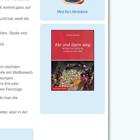
lt, kommt ganz auf
Mist fürs Miststück
cht hat, weiß die
ilien, Studis und
BUG
 am nächsten
weile ein Wettbewerb
ezwungen.
is-Est oder
den Fernzüge.
lte man die
ter, aber in der