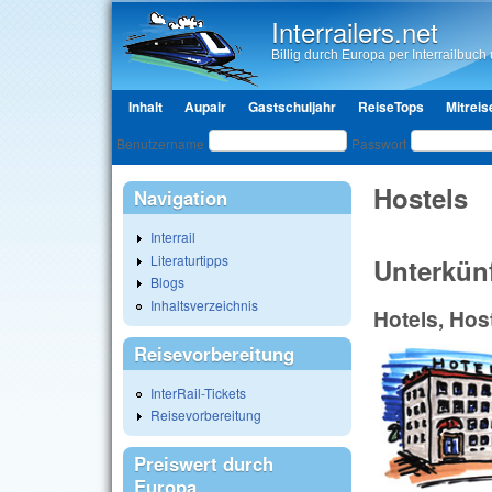
Interrailers.net
Billig durch Europa per Interrailbuch u
Hauptmenü
Inhalt
Aupair
Gastschuljahr
ReiseTops
Mitreis
Benutzeranmeldung
Benutzername
Passwort
Hostels
Navigation
Interrail
Literaturtipps
Unterkün
Blogs
Inhaltsverzeichnis
Hotels, Ho
Reisevorbereitung
InterRail-Tickets
Reisevorbereitung
Preiswert durch
Europa