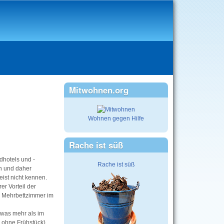
Mitwohnen.org
Wohnen gegen Hilfe
Rache ist süß
dhotels und -
Rache ist süß
n und daher
ist nicht kennen.
er Vorteil der
d Mehrbettzimmer im
twas mehr als im
 ohne Frühstück).