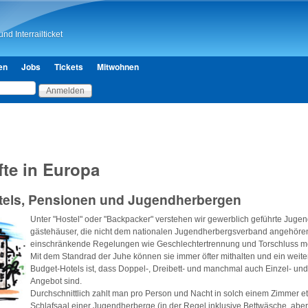
Direkt zum Inhalt
nd Interrailticket
en
Jobs
Tickets
Mitwohnen
fte in Europa
stels, Pensionen und Jugendherbergen
Unter "Hostel" oder "Backpacker" verstehen wir gewerblich geführte Jugen
gästehäuser, die nicht dem nationalen Jugendherbergsverband angehöre
einschränkende Regelungen wie Geschlechtertrennung und Torschluss me
Mit dem Standrad der Juhe können sie immer öfter mithalten und ein weiter
Budget-Hotels ist, dass Doppel-, Dreibett- und manchmal auch Einzel- un
Angebot sind.
Durchschnittlich zahlt man pro Person und Nacht in solch einem Zimmer e
Schlafsaal einer Jugendherberge (in der Regel inklusive Bettwäsche, aber