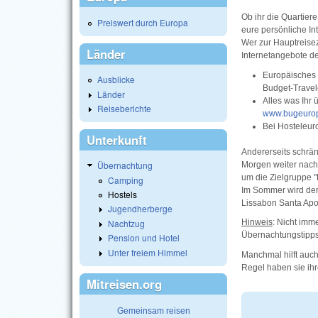
Ob ihr die Quartier
Preiswert durch Europa
eure persönliche In
Wer zur Hauptreisez
Länder
Internetangebote de
Europäisches
Ausblicke
Budget-Travel
Länder
Alles was Ihr 
Reiseberichte
www.bugeuro
Bei Hosteleu
Unterkunft
Andererseits schrän
Übernachtung
Morgen weiter nach 
um die Zielgruppe "
Camping
Im Sommer wird der
Hostels
Lissabon Santa Apo
Jugendherberge
Nachtzug
Hinweis
: Nicht imm
Übernachtungstipps
Pension und Hotel
Unter freiem Himmel
Manchmal hilft auch
Regel haben sie ihr
Mitreisen.org
Gemeinsam reisen