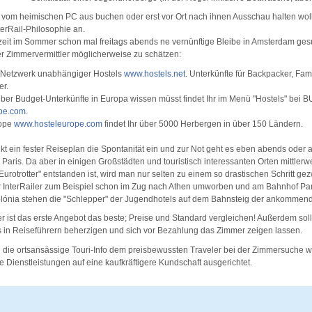
e vom heimischen PC aus buchen oder erst vor Ort nach ihnen Ausschau halten wol
terRail-Philosophie an.
eit im Sommer schon mal freitags abends ne vernünftige Bleibe in Amsterdam gesu
r Zimmervermittler möglicherweise zu schätzen:
 Netzwerk unabhängiger Hostels
www.hostels.net
. Unterkünfte für Backpacker, Fam
er.
über Budget-Unterkünfte in Europa wissen müsst findet Ihr im Menü "Hostels" bei 
pe.com
.
rope
www.hosteleurope.com
findet Ihr über 5000 Herbergen in über 150 Ländern.
kt ein fester Reiseplan die Spontanität ein und zur Not geht es eben abends oder
Paris. Da aber in einigen Großstädten und touristisch interessanten Orten mittler
Eurotrotter" entstanden ist, wird man nur selten zu einem so drastischen Schritt g
 InterRailer zum Beispiel schon im Zug nach Athen umworben und am Bahnhof Par
lónia stehen die "Schlepper" der Jugendhotels auf dem Bahnsteig der ankommen
er ist das erste Angebot das beste; Preise und Standard vergleichen! Außerdem sol
 in Reiseführern beherzigen und sich vor Bezahlung das Zimmer zeigen lassen.
 die ortsansässige Touri-Info dem preisbewussten Traveler bei der Zimmersuche wei
e Dienstleistungen auf eine kaufkräftigere Kundschaft ausgerichtet.