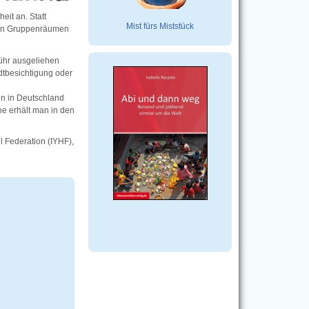
it an. Statt
Mist fürs Miststück
blen Gruppenräumen
ühr ausgeliehen
dtbesichtigung oder
en in Deutschland
hne erhält man in den
l Federation (IYHF),