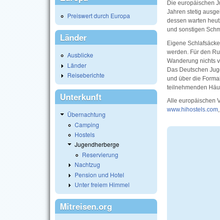
Die europäischen J
Jahren stetig ausge
Preiswert durch Europa
dessen warten heut
und sonstigen Schm
Länder
Eigene Schlafsäcke
werden. Für den Ru
Ausblicke
Wanderung nichts v
Länder
Das Deutschen Jug
Reiseberichte
und über die Formali
teilnehmenden Häus
Unterkunft
Alle europäischen V
www.hihostels.com
Übernachtung
Camping
Hostels
Jugendherberge
Reservierung
Nachtzug
Pension und Hotel
Unter freiem Himmel
Mitreisen.org