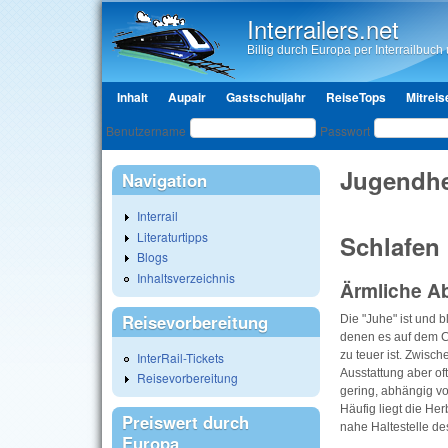
Interrailers.net
Billig durch Europa per Interrailbuch u
Hauptmenü
Inhalt
Aupair
Gastschuljahr
ReiseTops
Mitreis
Benutzeranmeldung
Benutzername
Passwort
Jugendhe
Navigation
Interrail
Literaturtipps
Schlafen 
Blogs
Inhaltsverzeichnis
Ärmliche A
Reisevorbereitung
Die "Juhe" ist und b
denen es auf dem C
zu teuer ist. Zwisc
InterRail-Tickets
Ausstattung aber of
Reisevorbereitung
gering, abhängig v
Häufig liegt die Her
Preiswert durch
nahe Haltestelle de
Europa