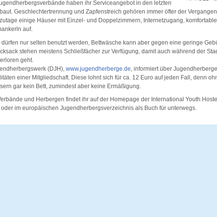
ugendherbergsverbände haben ihr Serviceangebot in den letzten
baut. Geschlechtertrennung und Zapfenstreich gehören immer öfter der Vergangenhe
zutage einige Häuser mit Einzel- und Doppelzimmern, Internetzugang, komforta
ankerln auf.
 dürfen nur selten benutzt werden, Bettwäsche kann aber gegen eine geringe Geb
cksack stehen meistens Schließfächer zur Verfügung, damit auch während der Sta
erloren geht.
endherbergswerk (DJH),
www.jugendherberge.de
, informiert über Jugendherberg
täten einer Mitgliedschaft. Diese lohnt sich für ca. 12 Euro auf jeden Fall, denn o
ern gar kein Bett, zumindest aber keine Ermäßigung.
erbände und Herbergen findet ihr auf der Homepage der International Youth Hoste
, oder im europäischen Jugendherbergsverzeichnis als Buch für unterwegs.