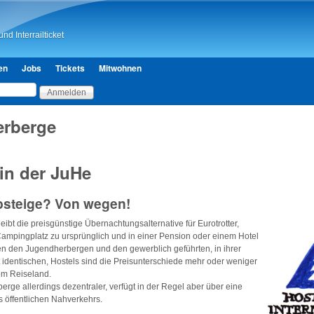
Direkt zum Inhalt
nd Interrailticket
en
Jobs
Tickets
Mitwohnen
rberge
in der JuHe
bsteige? Von wegen!
leibt die preisgünstige Übernachtungsalternative für Eurotrotter,
ampingplatz zu ursprünglich und in einer Pension oder einem Hotel
hen den Jugendherbergen und den gewerblich geführten, in ihrer
t identischen, Hostels sind die Preisunterschiede mehr oder weniger
om Reiseland.
berge allerdings dezentraler, verfügt in der Regel aber über eine
s öffentlichen Nahverkehrs.