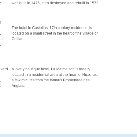
c
was built in 1476, then destroyed and rebuilt in 1573.
d
The hotel le Castellas, 17th century residence, is
0
located on a small street in the heart of the village of
as,
Collias.
0
evard
A lovely boutique hotel, La Malmaison is ideally
r
located in a residential area at the heart of Nice, just
,
a few minutes from the famous Promenade des
0
Anglais.