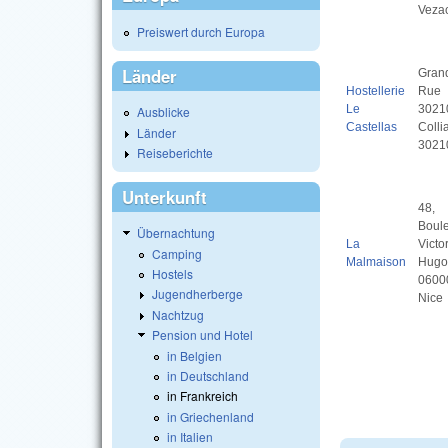
Veza
Preiswert durch Europa
Länder
Gran
Hostellerie
Rue
Le
3021
Ausblicke
Castellas
Colli
Länder
3021
Reiseberichte
Unterkunft
48,
Boul
Übernachtung
La
Victo
Camping
Malmaison
Hugo
Hostels
0600
Jugendherberge
Nice
Nachtzug
Pension und Hotel
in Belgien
in Deutschland
in Frankreich
in Griechenland
in Italien