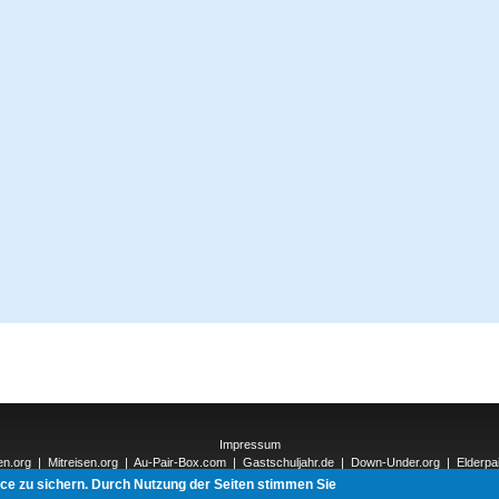
Impressum
en.org
|
Mitreisen.org
|
Au-Pair-Box.com
|
Gastschuljahr.de
|
Down-Under.org
|
Elderpa
nnections-Verlag.de
|
Natur-und-Umwelt.org
|
ReiseTops.com
| Bewerben.com
|
Schen
ice zu sichern. Durch Nutzung der Seiten stimmen Sie