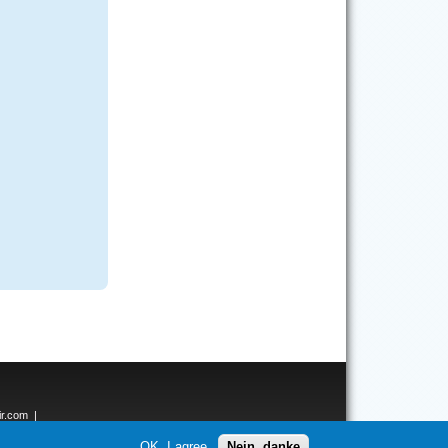
ir.com
|
ken.net
OK, I agree
Nein, danke