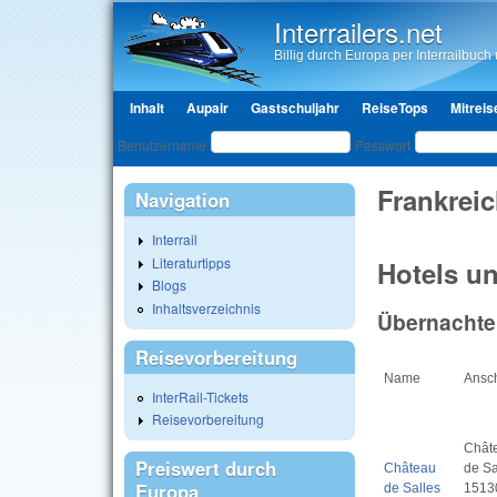
Interrailers.net
Billig durch Europa per Interrailbuch u
Hauptmenü
Inhalt
Aupair
Gastschuljahr
ReiseTops
Mitreis
Benutzeranmeldung
Benutzername
Passwort
Frankrei
Navigation
Interrail
Literaturtipps
Hotels un
Blogs
Inhaltsverzeichnis
Übernachten
Reisevorbereitung
Name
Ansch
InterRail-Tickets
Reisevorbereitung
Chât
Preiswert durch
Château
de Sa
Europa
de Salles
1513