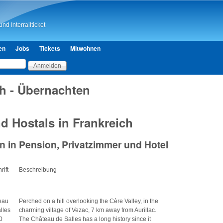
Direkt zum Inhalt
nd Interrailticket
en
Jobs
Tickets
Mitwohnen
ch - Übernachten
d Hostals in Frankreich
 in Pension, Privatzimmer und Hotel
rift
Beschreibung
eau
Perched on a hill overlooking the Cère Valley, in the
lles
charming village of Vezac, 7 km away from Aurillac.
0
The Château de Salles has a long history since it