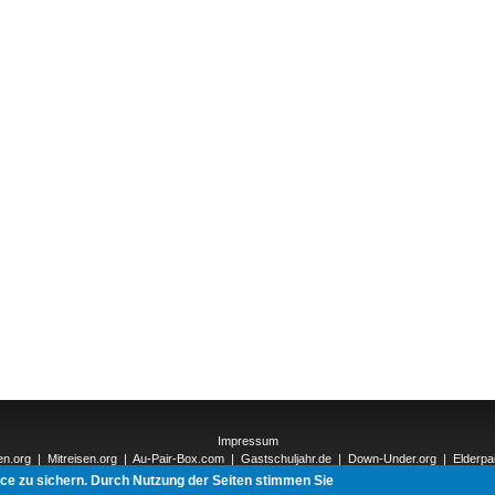
Impressum
en.org
|
Mitreisen.org
|
Au-Pair-Box.com
|
Gastschuljahr.de
|
Down-Under.org
|
Elderpa
nnections-Verlag.de
|
Natur-und-Umwelt.org
|
ReiseTops.com
| Bewerben.com
|
Schen
ice zu sichern. Durch Nutzung der Seiten stimmen Sie