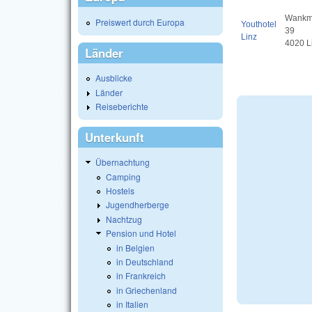
Wankmü
Preiswert durch Europa
Youthotel
39
Linz
4020 L
Länder
Ausblicke
Länder
Reiseberichte
Unterkunft
Übernachtung
Camping
Hostels
Jugendherberge
Nachtzug
Pension und Hotel
in Belgien
in Deutschland
in Frankreich
in Griechenland
in Italien