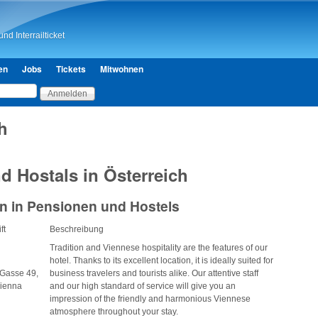
Direkt zum Inhalt
nd Interrailticket
en
Jobs
Tickets
Mitwohnen
h
d Hostals in Österreich
n in Pensionen und Hostels
ft
Beschreibung
Tradition and Viennese hospitality are the features of our
hotel. Thanks to its excellent location, it is ideally suited for
Gasse 49,
business travelers and tourists alike. Our attentive staff
ienna
and our high standard of service will give you an
impression of the friendly and harmonious Viennese
atmosphere throughout your stay.