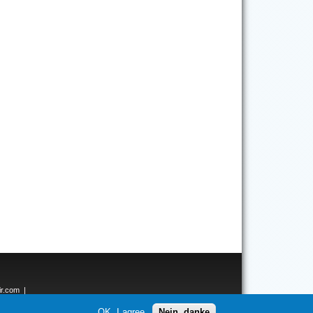
ir.com
|
ken.net
OK, I agree
Nein, danke