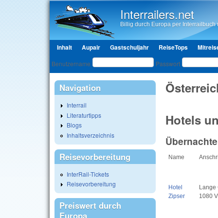
Interrailers.net
Billig durch Europa per Interrailbuch u
Hauptmenü
Inhalt
Aupair
Gastschuljahr
ReiseTops
Mitreis
Benutzeranmeldung
Benutzername
Passwort
Österreic
Navigation
Interrail
Literaturtipps
Hotels un
Blogs
Inhaltsverzeichnis
Übernachte
Reisevorbereitung
Name
Anschri
InterRail-Tickets
Reisevorbereitung
Hotel
Lange 
Zipser
1080 V
Preiswert durch
Europa