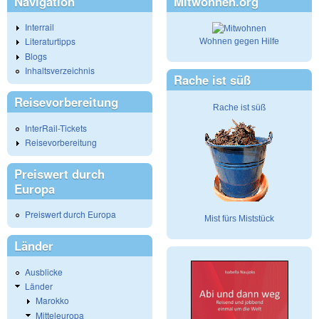
Navigation
Mitwohnen.org
Interrail
Literaturtipps
Wohnen gegen Hilfe
Blogs
Inhaltsverzeichnis
Rache ist süß
Reisevorbereitung
Rache ist süß
InterRail-Tickets
Reisevorbereitung
Preiswert durch
Europa
Preiswert durch Europa
Mist fürs Miststück
Länder
Ausblicke
Länder
Marokko
Mitteleuropa