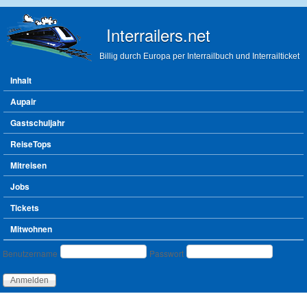
Direkt zum Inhalt
Interrailers.net
Billig durch Europa per Interrailbuch und Interrailticket
Hauptmenü
Inhalt
Aupair
Gastschuljahr
ReiseTops
Mitreisen
Jobs
Tickets
Mitwohnen
Benutzeranmeldung
Benutzername
Passwort