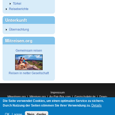
Türkei
Reiseberichte
Unterkunft
Übernachtung
Mitreisen.org
Gemeinsam reisen
Reisen in netter Gesellschaft
Impressum
Mitwohnen.org
|
Mitreisen.org
|
Au-Pair-Box.com
|
Gastschuljahr.de
|
Down-
Die Seite verwendet Cookies, um einen optimalen Service zu sichern.
Under.org
|
Elderpair.com
|
Interconnections-Verlag.de
|
Natur-und-Umwelt.org
|
ReiseTops.com
|
Details
Durch Nutzung der Seiten stimmen Sie ihrer Verwendung zu.
Bewerben.com
|
Schenken.net
OK, I agree
Nein, danke