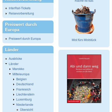
Rache ist süß
InterRail-Tickets
Reisevorbereitung
Preiswert durch
Europa
Preiswert durch Europa
Mist fürs Miststück
Länder
Ausblicke
Länder
Marokko
Mitteleuropa
Belgien
Deutschland
Frankreich
Liechtenstein
Luxemburg
Niederlande
Übersicht