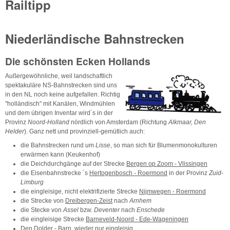
Railtipp
Niederländische Bahnstrecken
Die schönsten Ecken Hollands
Außergewöhnliche, weil landschaftlich
spektakuläre NS-Bahnstrecken sind uns
in den NL noch keine aufgefallen. Richtig
"holländisch" mit Kanälen, Windmühlen
und dem übrigen Inventar wird´s in der
Provinz
Noord-Holland
nördlich von Amsterdam (Richtung
Alkmaar, Den
Helder
). Ganz nett und provinziell-gemütlich auch:
die Bahnstrecken rund um
Lisse
, so man sich für Blumenmonokulturen
erwärmen kann (Keukenhof)
die Deichdurchgänge auf der Strecke
Bergen op Zoom - Vlissingen
die Eisenbahnstrecke ´s
Hertogenbosch - Roermond
in der Provinz
Zuid-
Limburg
die eingleisige, nicht elektrifizierte Strecke
Nijmwegen - Roermond
die Strecke von
Dreibergen-Zeist
nach
Arnhem
die Stecke von
Assel
bzw.
Deventer
nach
Enschede
die eingleisige Strecke
Barneveld-Noord - Ede-Wageningen
Den Dolder - Barn
, wieder nur eingleisig