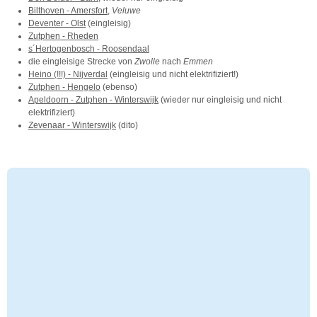
Bilthoven - Amersfort
,
Veluwe
Deventer - Olst
(eingleisig)
Zutphen - Rheden
s´Hertogenbosch - Roosendaal
die eingleisige Strecke von
Zwolle
nach
Emmen
Heino (!!!) - Nijverdal
(eingleisig und nicht elektrifiziert!)
Zutphen - Hengelo
(ebenso)
Apeldoorn - Zutphen - Winterswijk
(wieder nur eingleisig und nicht
elektrifiziert)
Zevenaar - Winterswijk
(dito)