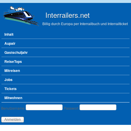
Direkt zum Inhalt
Interrailers.net
Billig durch Europa per Interrailbuch und Interrailticket
Hauptmenü
Inhalt
Aupair
Gastschuljahr
ReiseTops
Mitreisen
Jobs
Tickets
Mitwohnen
Benutzeranmeldung
Benutzername
Passwort