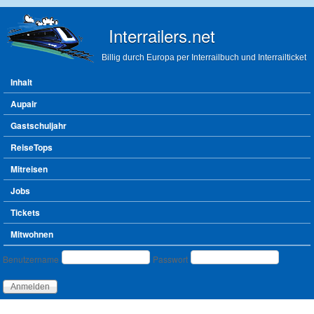
Direkt zum Inhalt
Interrailers.net
Billig durch Europa per Interrailbuch und Interrailticket
Hauptmenü
Inhalt
Aupair
Gastschuljahr
ReiseTops
Mitreisen
Jobs
Tickets
Mitwohnen
Benutzeranmeldung
Benutzername
Passwort