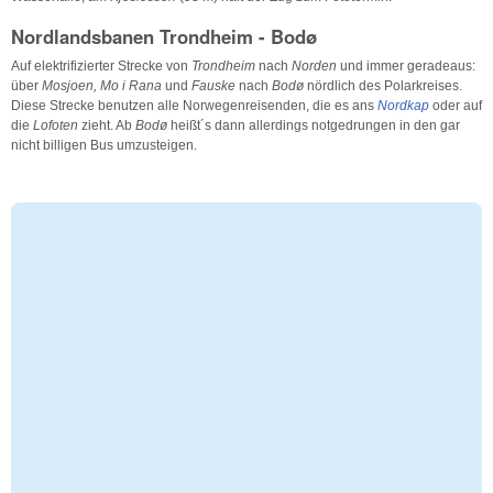
Nordlandsbanen Trondheim - Bodø
Auf elektrifizierter Strecke von
Trondheim
nach
Norden
und immer geradeaus:
über
Mosjoen, Mo i Rana
und
Fauske
nach
Bodø
nördlich des Polarkreises.
Diese Strecke benutzen alle Norwegenreisenden, die es ans
Nordkap
oder auf
die
Lofoten
zieht. Ab
Bodø
heißt´s dann allerdings notgedrungen in den gar
nicht billigen Bus umzusteigen.