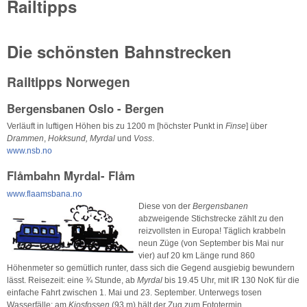
Railtipps
Die schönsten Bahnstrecken
Railtipps Norwegen
Bergensbanen Oslo - Bergen
Verläuft in luftigen Höhen bis zu 1200 m [höchster Punkt in
Finse
] über
Drammen
,
Hokksund, Myrdal
und
Voss
.
www.nsb.no
Flåmbahn Myrdal- Flåm
www.flaamsbana.no
Diese von der
Bergensbanen
abzweigende Stichstrecke zählt zu den
reizvollsten in Europa! Täglich krabbeln
neun Züge (von September bis Mai nur
vier) auf 20 km Länge rund 860
Höhenmeter so gemütlich runter, dass sich die Gegend ausgiebig bewundern
lässt. Reisezeit: eine ¾ Stunde, ab
Myrdal
bis 19.45 Uhr, mit IR 130 NoK für die
einfache Fahrt zwischen 1. Mai und 23. September. Unterwegs tosen
Wasserfälle; am
Kjosfossen
(93 m) hält der Zug zum Fototermin.