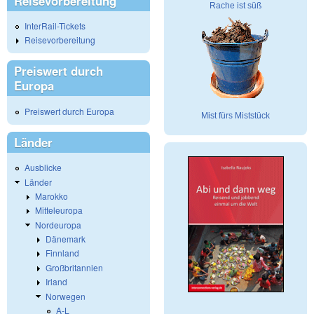
Reisevorbereitung
Rache ist süß
InterRail-Tickets
Reisevorbereitung
Preiswert durch
Europa
Preiswert durch Europa
Mist fürs Miststück
Länder
Ausblicke
Länder
Marokko
Mitteleuropa
Nordeuropa
Dänemark
Finnland
Großbritannien
Irland
Norwegen
A-L