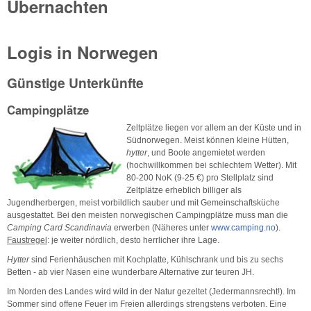
Übernachten
Logis in Norwegen
Günstige Unterkünfte
Campingplätze
Zeltplätze liegen vor allem an der Küste und in
Südnorwegen. Meist können kleine Hütten,
hytter
, und Boote angemietet werden
(hochwillkommen bei schlechtem Wetter). Mit
80-200 NoK (9-25 €) pro Stellplatz sind
Zeltplätze erheblich billiger als
Jugendherbergen, meist vorbildlich sauber und mit Gemeinschaftsküche
ausgestattet. Bei den meisten norwegischen Campingplätze muss man die
Camping Card Scandinavia
erwerben (Näheres unter
www.camping.no
).
Faustregel
: je weiter nördlich, desto herrlicher ihre Lage.
Hytter
sind Ferienhäuschen mit Kochplatte, Kühlschrank und bis zu sechs
Betten - ab vier Nasen eine wunderbare Alternative zur teuren JH.
Im Norden des Landes wird wild in der Natur gezeltet (Jedermannsrecht!). Im
Sommer sind offene Feuer im Freien allerdings strengstens verboten. Eine