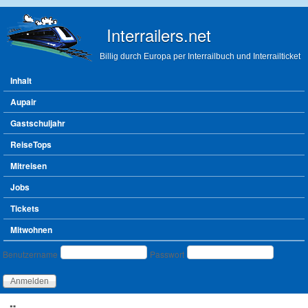
Direkt zum Inhalt
Interrailers.net
Billig durch Europa per Interrailbuch und Interrailticket
Hauptmenü
Inhalt
Aupair
Gastschuljahr
ReiseTops
Mitreisen
Jobs
Tickets
Mitwohnen
Benutzeranmeldung
Benutzername
Passwort