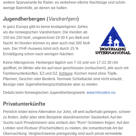
andere Sparvariante für Railer: es verkehren etliche Nachtzüge und schön
wenige Bahnhöfe, an denen sie halten.
Jugendherbergen (
Vandrerhjem
)
In ganz Europa gibt es keine kostspieligeren JuHes
als die norwegischen
Vandrerhjem
. Die meisten ab
150 bis 250 NoK, umgerechnet 19-30 € pro Bett und
Nacht. Im Norden können es aber auch mal 300 NoK
sein. Der IYHF-Ausweis lohnt sich durch 15 %
Ermäßigung schon nach wenigen Nächten.
Keine Altersgrenze. Herbergen täglich von 7-10 und von 17-22.30 Uhr
geöffnet, im Winter alle bis auf neun geschlossen (vorbuchen!); alle auch mit
Familienunterkünften, EZ und DZ.
Achtung
: Küchen meist ohne Töpfe,
Pfannen, Geschirr oder Besteck. Normale Schlafsäcke sind nicht erlaubt,
Bezüge oder Jugendherbergsschlafsäcke aber zu mieten.
Details beim Norwegischen Jugendherbergswerk:
www.hihostels.no
.
Privatunterkünfte
Preislich leider keine Alternative zur Juhe, oft weit außerhalb gelegen, schwer
zu finden, dafür aber stets Beispiele skandinavischer Sauberkeit. Auf der
Suche nach Privatzimmern also einfach den "Rom"-Schildern folgen. Auf den
Lofoten sind
Rorbuer
(Fischerhütten) zu mieten, die romantischste Art der
Übernachtung. Vergleichsweise preisgünstig sind auch privat vermietete