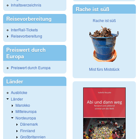
Inhaltsverzeichnis
Rache ist süß
Reisevorbereitung
Rache ist süß
InterRail-Tickets
Reisevorbereitung
Preiswert durch
Europa
Preiswert durch Europa
Mist fürs Miststück
Länder
Ausblicke
Länder
Marokko
Mitteleuropa
Nordeuropa
Dänemark
Finnland
Großbritannien