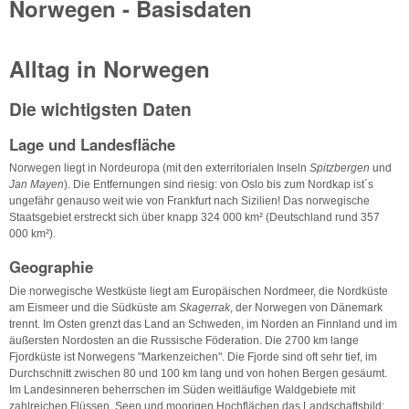
Norwegen - Basisdaten
Alltag in Norwegen
Die wichtigsten Daten
Lage und Landesfläche
Norwegen liegt in Nordeuropa (mit den exterritorialen Inseln
Spitzbergen
und
Jan Mayen
). Die Entfernungen sind riesig: von Oslo bis zum Nordkap ist´s
ungefähr genauso weit wie von Frankfurt nach Sizilien! Das norwegische
Staatsgebiet erstreckt sich über knapp 324 000 km² (Deutschland rund 357
000 km²).
Geographie
Die norwegische Westküste liegt am Europäischen Nordmeer, die Nordküste
am Eismeer und die Südküste am
Skagerrak
, der Norwegen von Dänemark
trennt. Im Osten grenzt das Land an Schweden, im Norden an Finnland und im
äußersten Nordosten an die Russische Föderation. Die 2700 km lange
Fjordküste ist Norwegens "Markenzeichen". Die Fjorde sind oft sehr tief, im
Durchschnitt zwischen 80 und 100 km lang und von hohen Bergen gesäumt.
Im Landesinneren beherrschen im Süden weitläufige Waldgebiete mit
zahlreichen Flüssen, Seen und moorigen Hochflächen das Landschaftsbild;