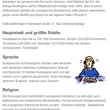
Norwegen ist, genauso wie die reiche Schweiz, nicht Mitglied der EU: der
Antrag Norwegens auf EU-Mitgliedschaft erfolgte zwar 1992, aber in einem
Referendum stimmte die norwegische Bevölkerung 1994 jedoch mehrheitlich
gegen einen Beitritt (aus Angst um die eigenen fetten Pfründe?).
Nationalfeiertag in Norwegen ist der 17. Mai (Verfassungstag).
Hauptstadt und größte Städte
Hauptstadt ist Oslo mit ca. 547.000 Einwohnern.
Bergen
(243.000 Einwohner),
Trondheim
(160.000) und
Stavanger
(115.000) heißen die übrigen
norwegischen "Großstädte".
Sprache
Amtssprache ist Norwegisch (mit den zwei einander
sehr ähnlichen offiziellen Schriftsprachen
Bokmål
und
Nynorsk
). Im Norden Norwegens wird von den
Samen auch Lappisch gesprochen. Viele Norweger
sprechen Englisch, manche auch Deutsch.
Religion
Die Norweger sind mehrheitlich evangelisch-lutherisch; es gibt aber auch
katholische und moslemische Minderheiten. Formal herrscht Religionsfreiheit;
die evangelisch-lutherische Kirche ist aber - historisch bedingt - Staatskirche
und wird aus dem Staatshaushalt finanziert.