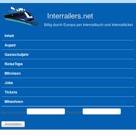
Direkt zum Inhalt
Interrailers.net
Billig durch Europa per Interrailbuch und Interrailticket
Hauptmenü
Inhalt
Aupair
Gastschuljahr
ReiseTops
Mitreisen
Jobs
Tickets
Mitwohnen
Benutzeranmeldung
Benutzername
Passwort