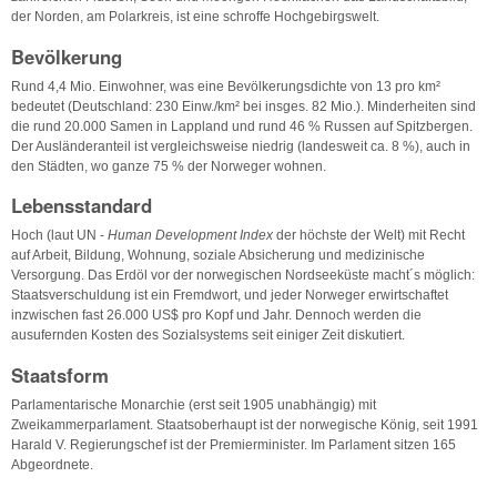
der Norden, am Polarkreis, ist eine schroffe Hochgebirgswelt.
Bevölkerung
Rund 4,4 Mio. Einwohner, was eine Bevölkerungsdichte von 13 pro km²
bedeutet (Deutschland: 230 Einw./km² bei insges. 82 Mio.). Minderheiten sind
die rund 20.000 Samen in Lappland und rund 46 % Russen auf Spitzbergen.
Der Ausländeranteil ist vergleichsweise niedrig (landesweit ca. 8 %), auch in
den Städten, wo ganze 75 % der Norweger wohnen.
Lebensstandard
Hoch (laut UN -
Human Development Index
der höchste der Welt) mit Recht
auf Arbeit, Bildung, Wohnung, soziale Absicherung und medizinische
Versorgung. Das Erdöl vor der norwegischen Nordseeküste macht´s möglich:
Staatsverschuldung ist ein Fremdwort, und jeder Norweger erwirtschaftet
inzwischen fast 26.000 US$ pro Kopf und Jahr. Dennoch werden die
ausufernden Kosten des Sozialsystems seit einiger Zeit diskutiert.
Staatsform
Parlamentarische Monarchie (erst seit 1905 unabhängig) mit
Zweikammerparlament. Staatsoberhaupt ist der norwegische König, seit 1991
Harald V. Regierungschef ist der Premierminister. Im Parlament sitzen 165
Abgeordnete.