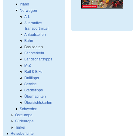
Irland
Norwegen
A-L
Alternative
Transportmittel
Anlaufstellen
Bahn
Basisdaten
Fährverkehr
Landschaftstipps
M-Z
Rail & Bike
Railtipps
Service
Städtetipps
Übernachten
Übersichtskarten
Schweden
Osteuropa
Südeuropa
Türkei
Reiseberichte