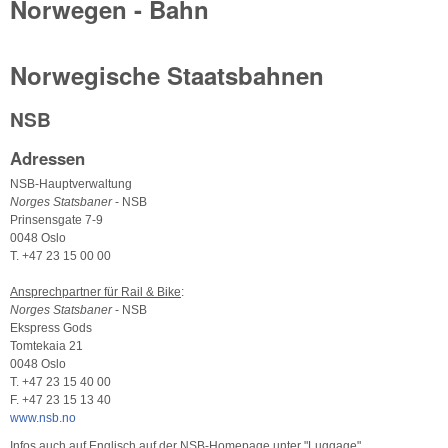
Norwegen - Bahn
Norwegische Staatsbahnen
NSB
Adressen
NSB-Hauptverwaltung
Norges Statsbaner
- NSB
Prinsensgate 7-9
0048 Oslo
T. +47 23 15 00 00
Ansprechpartner für Rail & Bike
:
Norges Statsbaner
- NSB
Ekspress Gods
Tomtekaia 21
0048 Oslo
T. +47 23 15 40 00
F. +47 23 15 13 40
www.nsb.no
Infos auch auf Englisch auf der NSB-Homepage unter "Luggage".