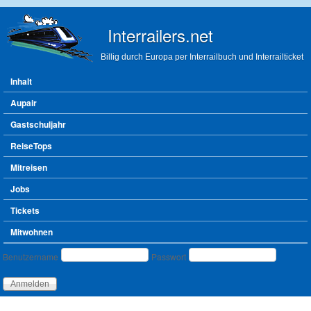
Direkt zum Inhalt
Interrailers.net
Billig durch Europa per Interrailbuch und Interrailticket
Hauptmenü
Inhalt
Aupair
Gastschuljahr
ReiseTops
Mitreisen
Jobs
Tickets
Mitwohnen
Benutzeranmeldung
Benutzername
Passwort