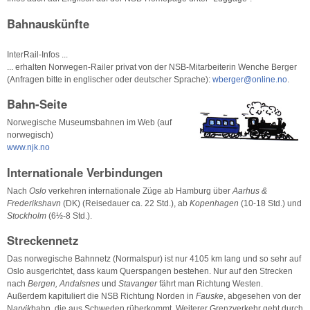
Bahnauskünfte
InterRail-Infos ...
... erhalten Norwegen-Railer privat von der NSB-Mitarbeiterin Wenche Berger
(Anfragen bitte in englischer oder deutscher Sprache):
wberger@online.no
.
Bahn-Seite
Norwegische Museumsbahnen im Web (auf
norwegisch)
www.njk.no
Internationale Verbindungen
Nach
Oslo
verkehren internationale Züge ab Hamburg über
Aarhus &
Frederikshavn
(DK) (Reisedauer ca. 22 Std.), ab
Kopenhagen
(10-18 Std.) und
Stockholm
(6½-8 Std.).
Streckennetz
Das norwegische Bahnnetz (Normalspur) ist nur 4105 km lang und so sehr auf
Oslo ausgerichtet, dass kaum Querspangen bestehen. Nur auf den Strecken
nach
Bergen, Andalsnes
und
Stavanger
fährt man Richtung Westen.
Außerdem kapituliert die NSB Richtung Norden in
Fauske
, abgesehen von der
N
arvik
bahn, die aus Schweden rüberkommt. Weiterer Grenzverkehr geht durch