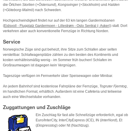
die Örtchen
Storlien
(>
Östersund
),
Kongsvinger
(>
Stockholm
) und
Halden
(>
Göteborg-Malmö
) nach Schweden.
Hochgeschwindigkeit findet nur auf der 63 km langen
Gardermobanen
(
Eidsvoll - Flugplatz Gardermoen - Lillestrøm - Oslo Sentral (- Asker
)) statt. Dort
verkehren aber auch konventionelle Fernzüge in Richtung Norden.
Service
Norwegische Züge sind gut beheizt, ihre Sitze zum Schlafen aber selten
verstellbar. Schlafwagenplätze zählen zu den besten des Kontinents und
kosten verhältnismäßig wenig - im Sommer früh buchen! Schlafen im
Großraumwagen ist dagegen kein Vergnügen.
Tageszüge verfügen im Fernverkehr über Speisewagen oder Minibar.
An jedem Bahnhof sind kostenlose Fahrpläne der Fernzüge,
Togruter Fjerntog
,
im handlichen Format, erhältlich. Außerdem ist eine Cafeteria und teilweise
auch eine Wechselstube vorhanden.
Zuggattungen und Zuschläge
Ein Zuschlag für fast alle Schnellzüge erforderlich, egal ob
Euro/InterCity, InterCityExpress (ICE), IN (
InterNord
), Et
(
Ekspresstog
) oder Nt (Nachtzug).