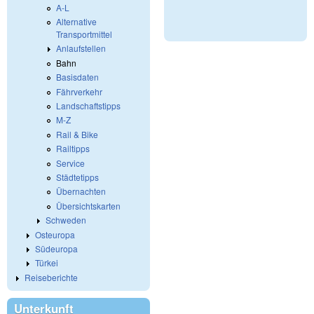
A-L
Alternative
Transportmittel
Anlaufstellen
Bahn
Basisdaten
Fährverkehr
Landschaftstipps
M-Z
Rail & Bike
Railtipps
Service
Städtetipps
Übernachten
Übersichtskarten
Schweden
Osteuropa
Südeuropa
Türkei
Reiseberichte
Unterkunft