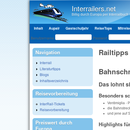
Interrailers.net
Billig durch Europa per Interrailbuch u
Hauptmenü
Inhalt
Aupair
Gastschuljahr
ReiseTops
Mitreis
Benutzeranmeldung
Benutzername
Passwort
Railtipps
Navigation
Interrail
Literaturtipps
Bahnsch
Blogs
Inhaltsverzeichnis
Das lohnt si
Reisevorbereitung
Besonders sc
Ventimiglia - P
InterRail-Tickets
die Bahnstrec
Reisevorbereitung
und jene auf S
Preiswert durch
Highlights f
Europa