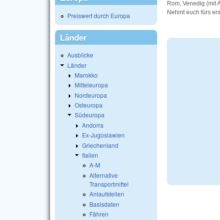
Rom, Venedig (mit A
Nehmt euch fürs ers
Preiswert durch Europa
Länder
Ausblicke
Länder
Marokko
Mitteleuropa
Nordeuropa
Osteuropa
Südeuropa
Andorra
Ex-Jugoslawien
Griechenland
Italien
A-M
Alternative
Transportmittel
Anlaufstellen
Basisdaten
Fähren