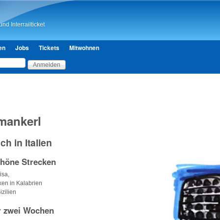
Direkt zum Inhalt
nd Interrailticket
en
Jobs
Tickets
Mitwohnen
mankerl
ch in Italien
höne Strecken
isa,
ken in Kalabrien
izilien
ür zwei Wochen