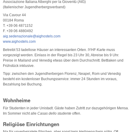
Associazione Italiana Alberghi per la Gioventù (AIG)
(Italienischer Jugendherbergsverband)
Via Cavour 44
00184 Roma
T. +39 06 4871152
F. +39 06 4880492
aig.sedenazionale@aighostels.com
www.aighostels.com
Betreibt 53 tadellose Häuser an interessanten Orten. IYHF-Karte muss
vorgezeigt werden. Einlass in der Regel bis 23 Uhr 30, Abreise bis 9 Uhr.
Preise in Mailand und Venedig etwas über dem Durchschnitt. Bettlaken und
Frühstück inklusive.
Tipp: zwischen den Jugendherbergen Florenz, Neapel, Rom und Venedig
besteht ein kostenloser Buchungsservice: immer 24 Stunden im voraus,
Bezahlung bei Buchung.
Wohnheime
Für Studenten in jeder Unistadt. Gäste haben Zutritt zur dazugehörigen Mensa.
Im Sommer nicht alle
Casas dello studente
offen.
Religiöse Einrichtungen
Nix für unverheiratete Pärchen, aber sonst kein Heiligenschein nötig. Oft