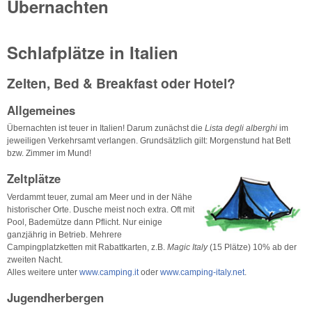
Übernachten
Schlafplätze in Italien
Zelten, Bed & Breakfast oder Hotel?
Allgemeines
Übernachten ist teuer in Italien! Darum zunächst die
Lista degli alberghi
im
jeweiligen Verkehrsamt verlangen. Grundsätzlich gilt: Morgenstund hat Bett
bzw. Zimmer im Mund!
Zeltplätze
Verdammt teuer, zumal am Meer und in der Nähe
historischer Orte. Dusche meist noch extra. Oft mit
Pool, Bademütze dann Pflicht. Nur einige
ganzjährig in Betrieb. Mehrere
Campingplatzketten mit Rabattkarten, z.B.
Magic Italy
(15 Plätze) 10% ab der
zweiten Nacht.
Alles weitere unter
www.camping.it
oder
www.camping-italy.net
.
Jugendherbergen