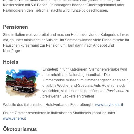
Klosterzellen mit 5-6 Betten. Frühmorgens beendet Glockengebimmel oder
Psalmodieren den Tiefschlaf, nachts wird frühzeitig geschlossen.
Pensionen
Sind in Italien weit verbreitet und machen Hotels der vierten Kategorie oft was
vor, da unter ministerieller Aufsicht. Im Sommer widmen viele Einheimische ihr
Häuschen kurzerhand zur Pension um; Tarif dann nach Angebot und
Nachfrage.
Hotels
Eingeteilt in fünf Kategorien, Sternchenvergabe wird
aber reichlich inflationär gehandhabt. Die
Zimmerpreise müssen im Zimmer angeschlagen sein,
oft gibt´s Wochenend-Specials. Aufs Hotelfrühstück
verzichten, stattdessen in der nächsten
Pasticceria
zu
preiswerten Leckereien greifen!
Website des italienischen Hotelverbands Federalberghi:
www.italyhotels.it
Online Zimmer reservieren in italienischen Stadthotels könnt Ihr unter
www.venere.it
Ökotourismus