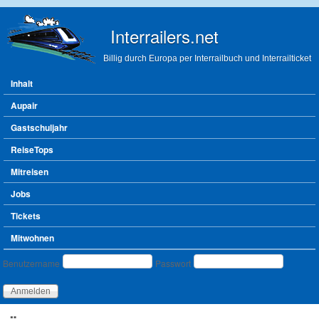
Direkt zum Inhalt
Interrailers.net
Billig durch Europa per Interrailbuch und Interrailticket
Hauptmenü
Inhalt
Aupair
Gastschuljahr
ReiseTops
Mitreisen
Jobs
Tickets
Mitwohnen
Benutzeranmeldung
Benutzername
Passwort