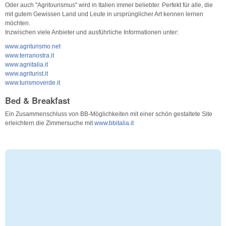
Oder auch "Agritourismus" wird in Italien immer beliebter. Perfekt für alle, die
mit gutem Gewissen Land und Leute in ursprünglicher Art kennen lernen
möchten.
Inzwischen viele Anbieter und ausführliche Informationen unter:
www.agriturismo.net
www.terranostra.it
www.agriitalia.it
www.agriturist.it
www.turismoverde.it
Bed & Breakfast
Ein Zusammenschluss von BB-Möglichkeiten mit einer schön gestaltete Site
erleichtern die Zimmersuche mit
www.bbitalia.it