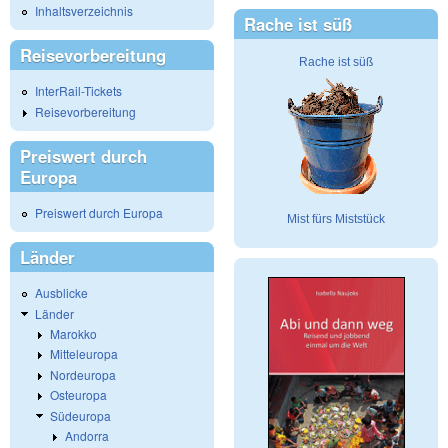
Inhaltsverzeichnis
Rache ist süß
Reisevorbereitung
Rache ist süß
InterRail-Tickets
Reisevorbereitung
Preiswert durch
Europa
Preiswert durch Europa
Mist fürs Miststück
Länder
Ausblicke
Länder
Marokko
Mitteleuropa
Nordeuropa
Osteuropa
Südeuropa
Andorra