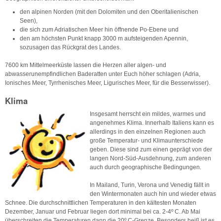
den alpinen Norden (mit den Dolomiten und den Oberitalienischen
Seen),
die sich zum Adriatischen Meer hin öffnende Po-Ebene und
den am höchsten Punkt knapp 3000 m aufsteigenden Apennin,
sozusagen das Rückgrat des Landes.
7600 km Mittelmeerküste lassen die Herzen aller algen- und
abwasserunempfindlichen Baderatten unter Euch höher schlagen (Adria,
Ionisches Meer, Tyrrhenisches Meer, Ligurisches Meer, für die Besserwisser).
Klima
Insgesamt herrscht ein mildes, warmes und
angenehmes Klima. Innerhalb Italiens kann es
allerdings in den einzelnen Regionen auch
große Temperatur- und Klimaunterschiede
geben. Diese sind zum einen geprägt von der
langen Nord-Süd-Ausdehnung, zum anderen
auch durch geographische Bedingungen.
In Mailand, Turin, Verona und Venedig fällt in
den Wintermonaten auch hin und wieder etwas
Schnee. Die durchschnittlichen Temperaturen in den kältesten Monaten
Dezember, Januar und Februar liegen dort minimal bei ca. 2-4º C. Ab Mai
überschreiten die Temperaturen dann die 20º C-Grenze. Besonders heiß ist es