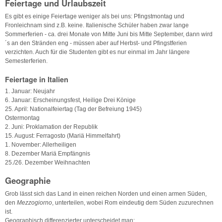
Feiertage und Urlaubszeit
Es gibt es einige Feiertage weniger als bei uns: Pfingstmontag und
Fronleichnam sind z.B. keine. Italienische Schüler haben zwar lange
Sommerferien - ca. drei Monate von Mitte Juni bis Mitte September, dann wird
´s an den Stränden eng - müssen aber auf Herbst- und Pfingstferien
verzichten. Auch für die Studenten gibt es nur einmal im Jahr längere
Semesterferien.
Feiertage in Italien
1. Januar: Neujahr
6. Januar: Erscheinungsfest, Heilige Drei Könige
25. April: Nationalfeiertag (Tag der Befreiung 1945)
Ostermontag
2. Juni: Proklamation der Republik
15. August: Ferragosto (Mariä Himmelfahrt)
1. November: Allerheiligen
8. Dezember Mariä Empfängnis
25./26. Dezember Weihnachten
Geographie
Grob lässt sich das Land in einen reichen Norden und einen armen Süden,
den
Mezzogiorno
, unterteilen, wobei Rom eindeutig dem Süden zuzurechnen
ist.
Geographisch differenzierter unterscheidet man: