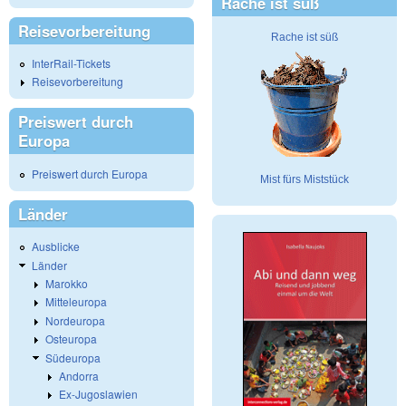
Rache ist süß
Reisevorbereitung
Rache ist süß
InterRail-Tickets
Reisevorbereitung
Preiswert durch
Europa
Preiswert durch Europa
Mist fürs Miststück
Länder
Ausblicke
Länder
Marokko
Mitteleuropa
Nordeuropa
Osteuropa
Südeuropa
Andorra
Ex-Jugoslawien