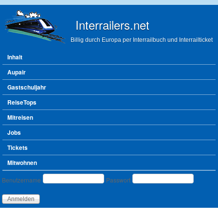
Direkt zum Inhalt
Interrailers.net
Billig durch Europa per Interrailbuch und Interrailticket
Hauptmenü
Inhalt
Aupair
Gastschuljahr
ReiseTops
Mitreisen
Jobs
Tickets
Mitwohnen
Benutzeranmeldung
Benutzername
Passwort