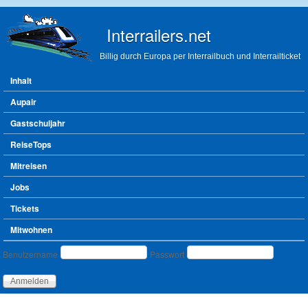
Direkt zum Inhalt
Interrailers.net
Billig durch Europa per Interrailbuch und Interrailticket
Hauptmenü
Inhalt
Aupair
Gastschuljahr
ReiseTops
Mitreisen
Jobs
Tickets
Mitwohnen
Benutzeranmeldung
Benutzername
Passwort