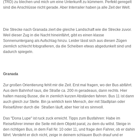
(TRD) zu blechen und mich um eine Unterkunft zu kümmern. Perfekt geregelt
sind die Anschlüsse nicht gerade. Aber Interrailer haben ja alle Zeit der Welt.
Die Strecke nach Granada ziert die gleiche Landschaft wie die Strecke zuvor.
Weil dieser Zug in die Nacht hineinfährt, gibt es einen klasse
Sonnenuntergang als Aufschlag hinzu. Leider lässt sich aus diesen Zügen
ziemlich schlecht fotografieren, da die Scheiben etwas abgedunkelt sind und
dadurch spiegeln.
Granada
Zur großen Orientierung fehlt mir die Zeit. Erst mal fragen, wo der Bus abfährt.
Aus dem Bahnhof raus, die Straße ca. 200 m geradeaus, dann rechts. Hier
halten massig Busse, die in ziemlich kurzen Abständen fahren. Bus 11 ist dann
auch gleich zur Stelle. Bin ja wirklich kein Mensch, der mit Stadtplan oder
Reiseführer durch die Straßen läuft, aber hier ist es sinnvoll.
Das "Dona Lupe" ist ruck zuck erreicht. Tipps zum Busfahren: Habe im
Reiseführer immer die Seite mit dem Objekt parat, zu dem du willst. Steige in
den richtigen Bus, in dem Fall Nr. 10 oder 11, und frage den Fahrer, ob er dahin
fährt. Versteht er dich nicht, zeige in deinem schlauen Buch drauf und er