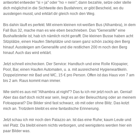
antwortet entweder "si = ja" oder "no = nein"; dann bezahle, setze oder stelle
dich möglichst in die Sichtweite des Busfahrers; er gibt Bescheid, wo du
aussteigen musst, und erklärt dir gleich noch den Weg.
Bis dahin läuft es perfekt. Mit einem kleinen rot-weißen Bus (Alhambra), in dem
Fall Bus 32, mache man es wie eben beschrieben. Das "Generalife" eine
Bushaltestelle ist, hab ich nämlich nicht gerafft. Die kleinen Busse haben acht
Sitzplätze, einen Haufen Stehplätze und rasen ganz schön zackig den Berg
hinauf. Aussteigen am Generalife und die restlichen 200 m noch den Berg
hinauf. Auch das wird erklärt.
Jetzt schnell einchecken. Der Service: Handtuch und eine Rolle Klopapier,
Pool, Bar, einen Haufen Automaten, u. a. mit ausreichend Hygieneartikeln.
Doppelzimmer mir Bad und WC, 15 € pro Person. Offen ist das Haus von 7 am
bis 2 am. Raus kommt man immer.
Wie sieht es aus mit "Alhambra at night"? Das tu ich mir jetzt noch an. Genial!
Aber das darf doch nicht war sein, liegt es an der Beleuchtung oder an meinem
Fotoapparat? Die Bilder sind fast schwarz, ob mit oder ohne Blitz. Das kotzt
mich an. Trotzdem bleibt es eine fantastische Erinnerung.
Jetzt schau ich mir noch den Palazzo an. Ist das eine Ruhe; kaum Leute und
viel Platz. Da bleibt einem nichts verborgen, und wenigstens werden hier ein
paar Bilder was.