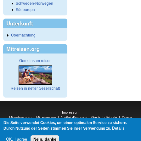
Schweden-Norwegen
Südeuropa
Unterkunft
Übernachtung
Mitreisen.org
Gemeinsam reisen
Reisen in netter Gesellschaft
Impressum
Mitwohnen.org
|
Mitreisen.org
|
Au-Pair-Box.com
|
Gastschuljahr.de
|
Down-
Die Seite verwendet Cookies, um einen optimalen Service zu sichern.
Under.org
|
Elderpair.com
|
Interconnections-Verlag.de
|
Natur-und-Umwelt.org
|
ReiseTops.com
|
Details
Durch Nutzung der Seiten stimmen Sie ihrer Verwendung zu.
Bewerben.com
|
Schenken.net
OK, I agree
Nein, danke