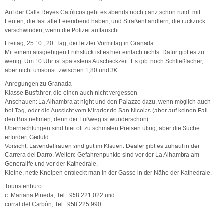
Auf der Calle Reyes Católicos geht es abends noch ganz schön rund: mit
Leuten, die fast alle Feierabend haben, und Straßenhändlern, die ruckzuck
verschwinden, wenn die Polizei auftauscht.
Freitag, 25.10.; 20. Tag; der letzter Vormittag in Granada
Mit einem ausgiebigen Frühstück ist es hier einfach nichts. Dafür gibt es zu
wenig. Um 10 Uhr ist spätestens Auscheckzeit. Es gibt noch Schließfächer,
aber nicht umsonst: zwischen 1,80 und 3€.
Anregungen zu Granada
Klasse Busfahrer, die einen auch nicht vergessen
Anschauen: La Alhambra at night und den Palazzo dazu, wenn möglich auch
bei Tag, oder die Aussicht vom Mirador de San Nicolas (aber auf keinen Fall
den Bus nehmen, denn der Fußweg ist wunderschön)
Übernachtungen sind hier oft zu schmalen Preisen übrig, aber die Suche
erfordert Geduld.
Vorsicht: Lavendelfrauen sind gut im Klauen. Dealer gibt es zuhauf in der
Carrera del Darro. Weitere Gefahrenpunkte sind vor der La Alhambra am
Generalife und vor der Kathedrale.
Kleine, nette Kneipen entdeckt man in der Gasse in der Nähe der Kathedrale.
Touristenbüro:
c. Mariana Pineda, Tel.: 958 221 022 und
corral del Carbón, Tel.: 958 225 990