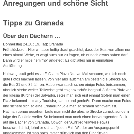
Anregungen und schöne Sicht
Tipps zu Granada
Über den Dächern …
Donnerstag 24.10.; 19. Tag; Granada
Frühstückszeit: Hier wir aber heftig drauf geachtet, dass der Gast von allem nur
eines nimmt. Wehe, er wagt auch nur zu fragen, ob er noch etwas haben darf!
Dann wird er mit einem "no" angefegt. Es gibt alles nur in einmaliger
Ausführung.
Halbwegs satt geht es zu Fuß zum Plaza Nueva. Mal schauen, wo sich noch
gute Fotos machen lassen. Von hier aus läuft man am besten die Strecke ab,
die Bus 31 und 32 fahren. Habe zwar rasch schon einige Fotos beisammen,
aber ich strebe weiter. Teilweise geht es ganz schön bergauf. Auf dem Platz vor
der Iglesia (Kirche) del Salvador, setze man sich erst einmal (sofern man einen
Platz bekommt … many Tourists), staune und genieße. Dann mache man Fotos
und sichere sich so eine Erinnerung, die man so schnell nicht vergisst.
Hat man genug gesehen, laufe man nicht die gleiche Strecke zurück, sondern
folge der Buslinie weiter. So bekommt man noch einen hervorragenden Blick
auf die Dächer von Granada. Obwohl der Aufstieg teilweise etwas
beschwerlich ist, lohnt er sich auf jeden Fall. Wieder am Ausgangspunkt
angekommen, ist man noch immer glücklich von den Eindrücken.