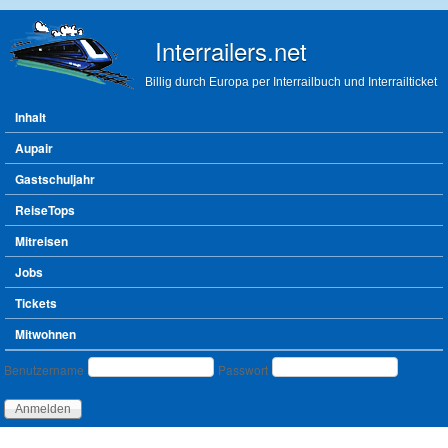
Direkt zum Inhalt
Interrailers.net
Billig durch Europa per Interrailbuch und Interrailticket
Hauptmenü
Inhalt
Aupair
Gastschuljahr
ReiseTops
Mitreisen
Jobs
Tickets
Mitwohnen
Benutzeranmeldung
Benutzername
Passwort