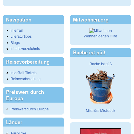
Navigation
Mitwohnen.org
Interrail
Literaturtipps
Wohnen gegen Hilfe
Blogs
Inhaltsverzeichnis
Rache ist süß
Reisevorbereitung
Rache ist süß
InterRail-Tickets
Reisevorbereitung
Preiswert durch
Europa
Preiswert durch Europa
Mist fürs Miststück
Länder
Ausblicke