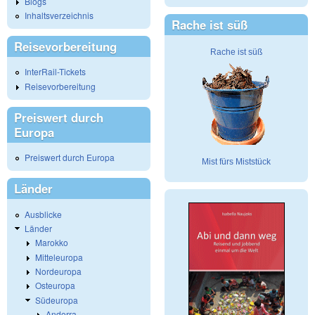
Blogs
Inhaltsverzeichnis
Rache ist süß
Reisevorbereitung
Rache ist süß
InterRail-Tickets
Reisevorbereitung
Preiswert durch
Europa
Preiswert durch Europa
Mist fürs Miststück
Länder
Ausblicke
Länder
Marokko
Mitteleuropa
Nordeuropa
Osteuropa
Südeuropa
Andorra