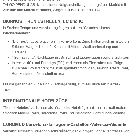
TALGO PENDULAR: klimatisierter Neigetechnikzug, der tagsüber Madrid mit
Alicante und Murcia verbindet; Wagen mit Bar, Cafeteria usw.
DIURNOS, TREN ESTRELLA, EC und IC
In Sachen Tempo und Ausstattung folgen auf den "Grandes Líneas
Internacionales":
"Diurnos": Tagesrelationen im Fernverkehr; Züge halten auch in mittleren
Städten; Wagen 1. und 2. Klasse mit Video, Musikberieselung und
Cafeteria
"Tren Estrella": Nachtzüge mit Schlaf- und Liegewagen sowie Sitzplätzen
Intercitys (IC) und Eurocitys (EC): verkehren als Electrotren und Talgo
zwischen Großstädten; meist ausgestattet mit Video, Telefon, Restaurant,
Bordzeitungen-/zeitschriften usw.
Für die genannten Züge sind Zuschläge fällig, zum Teil auch mit Interrail-
Ticket.
INTERNATIONALE HOTELZÜGE
"Trenes Hoteles" verkehren als nächtliche Hotelzüge auf den internationalen
Strecken Madrid-Paris, Barcelona-Paris und Barcelona-Genf/Zürich/Mailand.
EUROMED Barcelona-Tarragona-Castellón-Valencia-Alicante
Verkehrt auf dem "Corredor Mediterráneo", der künftigen Schnellfahrtrasse von