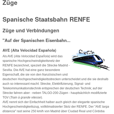
Züge
Spanische Staatsbahn RENFE
Züge und Verbindungen
"Auf der Spanischen Eisenbahn...
AVE (Alta Velocidad Española)
Als AVE (
Alta Velocidad Española
) wird das
spanische Hochgeschwindigkeitsnetz der
RENFE bezeichnet, speziell die Strecke Madrid -
Sevilla. Die AVE hat eine ganz besondere
Eigenschaft, die sie von den französischen und
deutschen Hochgeschwindigkeitsstrecken unterscheidet und die sie deshalb
auch so interessant macht: Strecke, Elektrifizierung, Signal- und
Telekommunikationstechnik entsprechen der deutschen Technik; auf der
Strecke fahren aber - neben TALGO-200-Zügen - hauptsächlich modifizierte
TGV (
Train à grande vitesse
).
AVE nennt sich der Einfachheit halber auch gleich der elegante spanische
Hochgeschwindigkeitszug, vollklimatisierter Stolz der RENFE. Der "
AVE larga
distancia
" rast seine 250 km/h von Madrid über Ciudad Real und Córdoba