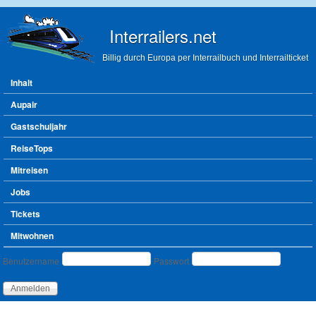
Direkt zum Inhalt
Interrailers.net
Billig durch Europa per Interrailbuch und Interrailticket
Hauptmenü
Inhalt
Aupair
Gastschuljahr
ReiseTops
Mitreisen
Jobs
Tickets
Mitwohnen
Benutzeranmeldung
Benutzername
Passwort