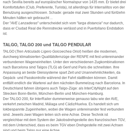
nach Sevilla bereits auf europäischer Normalspur von 1435 mm. Er bietet drei
Komfortstufen (Club, Preferente, Turista), ist allerdings für Interrailitos von der
Benutzung ausgeschlossen. Schade: gerade mal zwei Stunden und fünfzehn
Minuten hätten wir gebraucht ...
Der "
AVE Lanzaderas
" unterscheidet sich vom "
larga distancia
" nur dadurch,
dass er Ciudad Real die Rennstrecke verlässt und in Puertollano Endstation
ist.
TALGO, TALGO 200 und TALGO PENDULAR
TALGO (
Tren Articulado Ligero Goicoechea Oriol
) heißen die modernen,
durchweg klimatisierten Qualitätsfernzüge der RENFE mit fest untereinander
verbundenen Wageneinheiten. Unter den verschiedenen Zugkombinationen
nach Barcelona sind Talgos (TLG) ab Genf und Paris die schnellsten. Ihre
Anpassung an beide Gleissysteme spart Zeit und Unannehmlichkeiten, da
Gepäck- und Passkontrolle während der Fahrt stattfinden können. Damit
entfällt endlich die Warterei auf den nächsten Bummelzug nach Barcelona. In
Deutschland fahren übrigens auch Talgo-Züge: als InterCityNight auf den
Strecken Bonn-Berlin, München-Berlin und München-Hamburg.
Der TALGO 200, für InterRailer dummerweise genauso tabu wie der AVE,
verkehrt zwischen Madrid, Málaga und Cádiz/Huelva. Es handelt sich um
lokbespannte Zugeinheiten, wobei die Wagen untereinander fest verbunden
sind. Jeweils zwei Wagen teilen sich eine Achse. Diese Technik ist
vergleichbar mit dem System der Jakobsdrehgestelle des französischen TGV,
mit dem Unterschied, dass es beim TGV eben Drehgestelle mit zwei Achsen
sind und beim Talgo nur eine Achse.