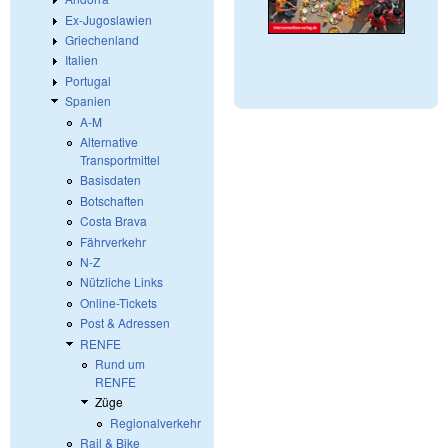
Ex-Jugoslawien
Griechenland
Italien
Portugal
Spanien
A-M
Alternative
Transportmittel
Basisdaten
Botschaften
Costa Brava
Fährverkehr
N-Z
Nützliche Links
Online-Tickets
Post & Adressen
RENFE
Rund um
RENFE
Züge
Regionalverkehr
Rail & Bike