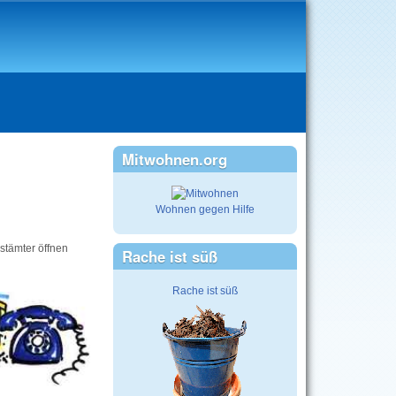
Mitwohnen.org
Wohnen gegen Hilfe
ostämter öffnen
Rache ist süß
Rache ist süß