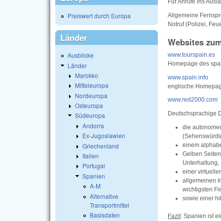
Für Anrufe ins Ausl
Preiswert durch Europa
Allgemeine Fernspr
Notruf (Polizei, Fe
Länder
Websites zum
Ausblicke
www.tourspain.es
Homepage des span
Länder
Marokko
www.spain.info
Mitteleuropa
englische Homepag
Nordeuropa
www.red2000.com
Osteuropa
Deutschsprachige Do
Südeuropa
Andorra
die autonomen
Ex-Jugoslawien
(Sehenswürdig
einem alphabet
Griechenland
Gelben Seiten
Italien
Unterhaltung,
Portugal
einer virtuell
Spanien
allgemeinen In
A-M
wichtigsten F
Alternative
sowie einer hi
Transportmittel
Basisdaten
Fazit
: Spanien ist e