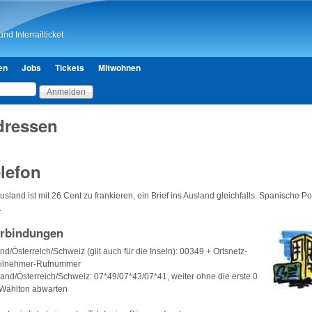
Direkt zum Inhalt
nd Interrailticket
en
Jobs
Tickets
Mitwohnen
dressen
lefon
usland ist mit 26 Cent zu frankieren, ein Brief ins Ausland gleichfalls. Spanische P
.
erbindungen
d/Österreich/Schweiz (gilt auch für die Inseln): 00349 + Ortsnetz-
eilnehmer-Rufnummer
and/Österreich/Schweiz: 07*49/07*43/07*41, weiter ohne die erste 0
 Wählton abwarten