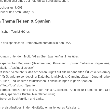
and möglichst eines der Telefonica-Büros aufsuchen.
echauskunft: 003.
uerwehr und Ambulanz): 091
 Thema Reisen & Spanien
ischen Touristikbüros
e des spanischen Fremdenverkehrsamts in den USA
main unter dem Motto "Alles über Spanien" mit Infos über:
 spanischen Regionen (Beschreibung, Provinzen, Tips und Sehenswürdigkeiten), 
keiten, Ausflugstips usw.)
ischen Verzeichnis, das schnellen Zugriff auf alle behandelten Örtlichkeiten ermög
" für Spanienreisende, einer Datenbank mit Hotels, Campingplätzen, Jugendherbe
 Kursen, und weiteren touristischen Dienstleistungen in ganz Spanien
en "Foto-Tour" durch Spanien
formationen zu Land und Kultur (Klima, Geschichte, Architektur, Flamenco und Sti
iestas, spanische Küche, Nachtleben usw.)
lfreichen Suchfunktion und Links.
in preisgünstiges, in den Großstädten mittelteures Reiseland.