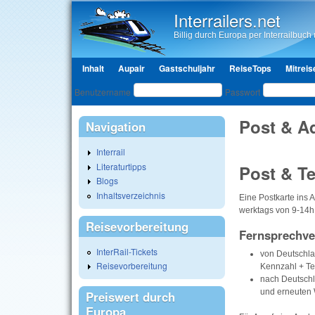
Interrailers.net
Billig durch Europa per Interrailbuch u
Hauptmenü
Inhalt
Aupair
Gastschuljahr
ReiseTops
Mitreis
Benutzeranmeldung
Benutzername
Passwort
Post & A
Navigation
Interrail
Literaturtipps
Post & Te
Blogs
Inhaltsverzeichnis
Eine Postkarte ins A
werktags von 9-14h
Reisevorbereitung
Fernsprechv
InterRail-Tickets
von Deutschlan
Reisevorbereitung
Kennzahl + T
nach Deutschl
und erneuten
Preiswert durch
Europa