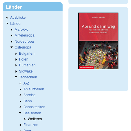
Länder
Ausblicke
Länder
Marokko
Mitteleuropa
Nordeuropa
Osteuropa
Bulgarien
Polen
Rumänien
Slowakei
Tschechien
A-Z
Anlaufstellen
Anreise
Bahn
Bahnstrecken
Basisdaten
Weiteres
Finanzen
Prag