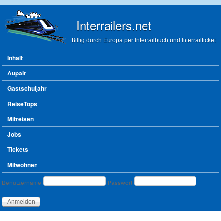
Direkt zum Inhalt
Interrailers.net
Billig durch Europa per Interrailbuch und Interrailticket
Hauptmenü
Inhalt
Aupair
Gastschuljahr
ReiseTops
Mitreisen
Jobs
Tickets
Mitwohnen
Benutzeranmeldung
Benutzername
Passwort