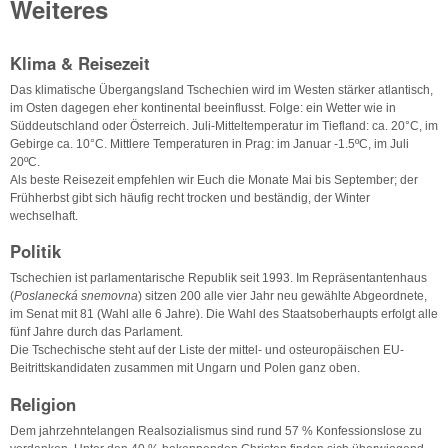
Weiteres
Klima & Reisezeit
Das klimatische Übergangsland Tschechien wird im Westen stärker atlantisch,
im Osten dagegen eher kontinental beeinflusst. Folge: ein Wetter wie in
Süddeutschland oder Österreich. Juli-Mitteltemperatur im Tiefland: ca. 20°C, im
Gebirge ca. 10°C. Mittlere Temperaturen in Prag: im Januar -1.5ºC, im Juli
20ºC.
Als beste Reisezeit empfehlen wir Euch die Monate Mai bis September; der
Frühherbst gibt sich häufig recht trocken und beständig, der Winter
wechselhaft.
Politik
Tschechien ist parlamentarische Republik seit 1993. Im Repräsentantenhaus
(
Poslanecká snemovna
) sitzen 200 alle vier Jahr neu gewählte Abgeordnete,
im Senat mit 81 (Wahl alle 6 Jahre). Die Wahl des Staatsoberhaupts erfolgt alle
fünf Jahre durch das Parlament.
Die Tschechische steht auf der Liste der mittel- und osteuropäischen EU-
Beitrittskandidaten zusammen mit Ungarn und Polen ganz oben.
Religion
Dem jahrzehntelangen Realsozialismus sind rund 57 % Konfessionslose zu