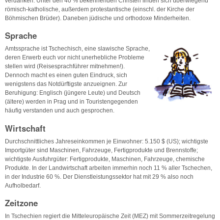
verdanken. Unter den 40 % bekennenden Christen finden sich überwiegend
römisch-katholische, außerdem protestantische (einschl. der Kirche der
Böhmischen Brüder). Daneben jüdische und orthodoxe Minderheiten.
Sprache
Amtssprache ist Tschechisch, eine slawische Sprache,
deren Erwerb euch vor nicht unerhebliche Probleme
stellen wird (Reisesprachführer mitnehmen!).
Dennoch macht es einen guten Eindruck, sich
wenigstens das Notdürftigste anzueignen. Zur
Beruhigung: Englisch (jüngere Leute) und Deutsch
(ältere) werden in Prag und in Touristengegenden
häufig verstanden und auch gesprochen.
Wirtschaft
Durchschnittliches Jahreseinkommen je Einwohner: 5.150 $ (US); wichtigste
Importgüter sind Maschinen, Fahrzeuge, Fertigprodukte und Brennstoffe;
wichtigste Ausfuhrgüter: Fertigprodukte, Maschinen, Fahrzeuge, chemische
Produkte. In der Landwirtschaft arbeiten immerhin noch 11 % aller Tschechen,
in der Industrie 60 %. Der Dienstleistungssektor hat mit 29 % also noch
Aufholbedarf.
Zeitzone
In Tschechien regiert die Mitteleuropäische Zeit (MEZ) mit Sommerzeitregelung