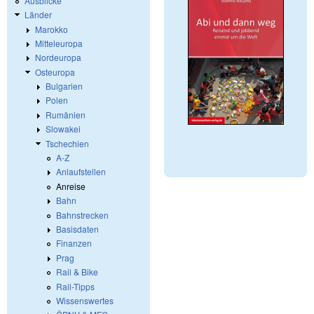
Ausblicke
Länder
Marokko
Mitteleuropa
Nordeuropa
Osteuropa
Bulgarien
Polen
Rumänien
Slowakei
Tschechien
A-Z
Anlaufstellen
Anreise
Bahn
Bahnstrecken
Basisdaten
Finanzen
Prag
Rail & Bike
Rail-Tipps
Wissenswertes