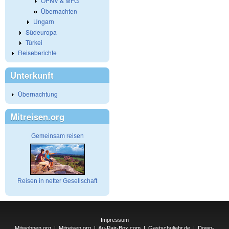
ÖPNV & MFG
Übernachten
Ungarn
Südeuropa
Türkei
Reiseberichte
Unterkunft
Übernachtung
Mitreisen.org
Gemeinsam reisen
Reisen in netter Gesellschaft
Impressum
Mitwohnen.org
|
Mitreisen.org
|
Au-Pair-Box.com
|
Gastschuljahr.de
|
Down-