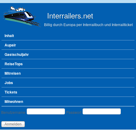
Direkt zum Inhalt
Interrailers.net
Billig durch Europa per Interrailbuch und Interrailticket
Hauptmenü
Inhalt
Aupair
Gastschuljahr
ReiseTops
Mitreisen
Jobs
Tickets
Mitwohnen
Benutzeranmeldung
Benutzername
Passwort