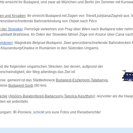
ts erreicht ihr Budapest, und zwar ab München und Berlin (im Sommer mit Kurs
ien und Kroatien
: Ihr erreicht Budapest mit Zügen von
Triest/Ljubljana/Zagreb
aus. 
grenzüberschreitende Bahnverbindung von
Osijek
nach
Pécs
.
d der
Slowakei
: Fernzüge verkehren von
Prag
über
Wien
nach
Budapest
oder nehm
uptstadt
Bratislava
. Im Osten der Slowakei fahren Züge von
Kosice
über
Cana
nac
umänien
: Magistrale
Belgrad-Budapest
. Zwei grenzüberschreitende Bahnstrecken 
d
Klausenburg/Oradea
in Rumänien in den Südosten Ungarns.
d die folgenden ungarischen Strecken, bei denen, aufgrund der
schwindigkeit, der Weg allerdings das Ziel ist:
nie: gemeint ist das Städtedreieck
Budapest-Esztergom-Tatabanya
,
linie
Budapest-Szob
(80 km).
recke
(
Alsóörs-Balatonfüred-Badacsony-Tapolca-Keszthely
): reizvoller als die Ha
den wir jedenfalls.
ungarn: IR-Pioniere,
schickt
uns eure Fotos und Reiseberichte!