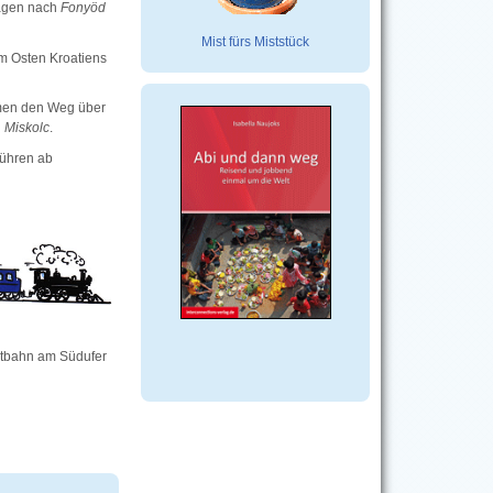
wagen nach
Fonyöd
Mist fürs Miststück
Im Osten Kroatiens
en den Weg über
h
Miskolc
.
führen ab
uptbahn am Südufer