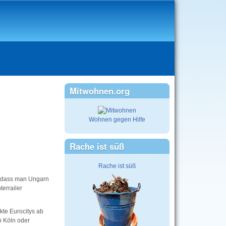
Mitwohnen.org
Wohnen gegen Hilfe
Rache ist süß
Rache ist süß
o dass man Ungarn
terrailer
kte Eurocitys ab
b Köln oder