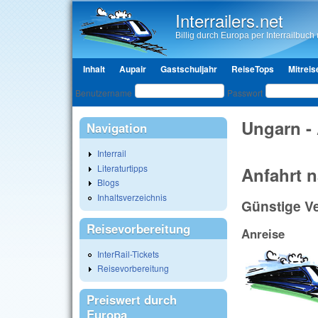
Interrailers.net
Billig durch Europa per Interrailbuch u
Hauptmenü
Inhalt
Aupair
Gastschuljahr
ReiseTops
Mitreis
Benutzeranmeldung
Benutzername
Passwort
Ungarn -
Navigation
Interrail
Literaturtipps
Anfahrt 
Blogs
Inhaltsverzeichnis
Günstige V
Reisevorbereitung
Anreise
InterRail-Tickets
Reisevorbereitung
Preiswert durch
Europa