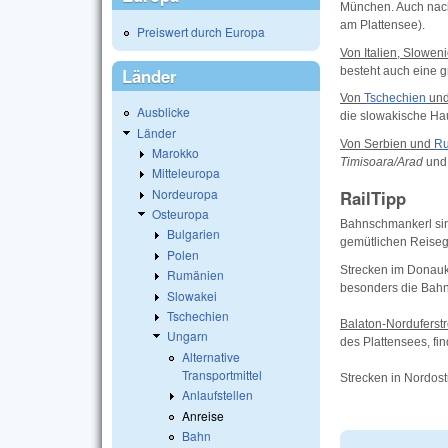
München. Auch nach
am Plattensee).
Preiswert durch Europa
Von Italien, Slowen
besteht auch eine 
Länder
Von
Tschechien
un
Ausblicke
die slowakische Ha
Länder
Von Serbien und
R
Marokko
Timisoara/Arad
un
Mitteleuropa
Nordeuropa
RailTipp
Osteuropa
Bahnschmankerl sin
Bulgarien
gemütlichen Reisege
Polen
Strecken im Donauk
Rumänien
besonders die Bahn
Slowakei
Tschechien
Balaton-Norduferst
Ungarn
des Plattensees, fin
Alternative
Transportmittel
Strecken in Nordost
Anlaufstellen
Anreise
Bahn