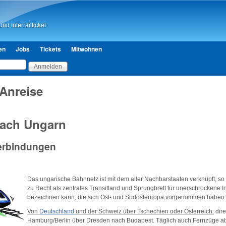
Direkt zum Inhalt
nd Interrailticket
en
Jobs
Tickets
Mitwohnen
 Anreise
nach Ungarn
erbindungen
Das ungarische Bahnnetz ist mit dem aller Nachbarstaaten verknüpft, s
zu Recht als zentrales Transitland und Sprungbrett für unerschrockene In
bezeichnen kann, die sich Ost- und Südosteuropa vorgenommen haben.
Von
Deutschland
und der Schweiz über Tschechien oder Österreich:
dire
Hamburg/Berlin über Dresden nach Budapest. Täglich auch Fernzüge a