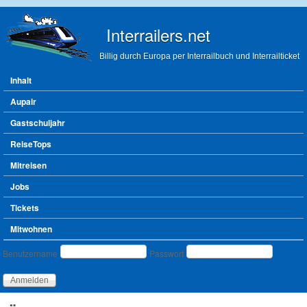
Direkt zum Inhalt
Interrailers.net
Billig durch Europa per Interrailbuch und Interrailticket
Hauptmenü
Inhalt
Aupair
Gastschuljahr
ReiseTops
Mitreisen
Jobs
Tickets
Mitwohnen
Benutzeranmeldung
Benutzername
Passwort