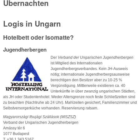
Übernachten
Logis in Ungarn
Hotelbett oder Isomatte?
Jugendherbergen
Der
Verband der Ungarischen Jugendherbergen
ist Mitglied des Internationalen
Jugendherbergsverbandes. Kein JH-Ausweis
nötig; internationale Jugendherbergsausweise
berechtigen den Besitzer aber zu 10-25 %
Vergünstigung. Mittlerweile existieren ca. 40
Unterkünfte in über zwanzig ungarischen Städten,
als JH oder Studentenhotel. Weder Altersgrenze noch feste Schließzeiten sind
zu beachten (Nachtruhe ab 24 Uhr). Mahlzeiten gesichert, Familienzimmer und
Selbstversorgerküche vorhanden. Reservierung ratsam.
Magyarországi Ifsujági Szállások (MISZSZ)
Verband der Ungarischen Jugendherbergen
Amássy tér 6
1077 Budapest
T. +36 1 343 5167