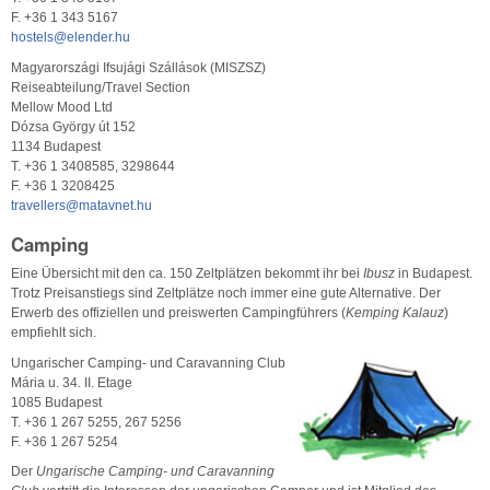
F. +36 1 343 5167
hostels@elender.hu
Magyarországi Ifsujági Szállások (MISZSZ)
Reiseabteilung/Travel Section
Mellow Mood Ltd
Dózsa György út 152
1134 Budapest
T. +36 1 3408585, 3298644
F. +36 1 3208425
travellers@matavnet.hu
Camping
Eine Übersicht mit den ca. 150 Zeltplätzen bekommt ihr bei
Ibusz
in Budapest.
Trotz Preisanstiegs sind Zeltplätze noch immer eine gute Alternative. Der
Erwerb des offiziellen und preiswerten Campingführers (
Kemping Kalauz
)
empfiehlt sich.
Ungarischer Camping- und Caravanning Club
Mária u. 34. II. Etage
1085 Budapest
T. +36 1 267 5255, 267 5256
F. +36 1 267 5254
Der
Ungarische Camping- und Caravanning