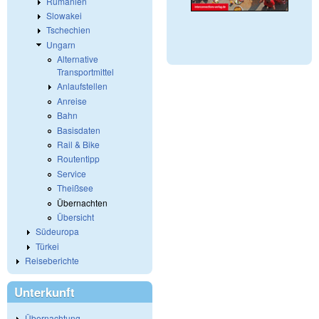
Rumänien
Slowakei
Tschechien
Ungarn
Alternative
Transportmittel
Anlaufstellen
Anreise
Bahn
Basisdaten
Rail & Bike
Routentipp
Service
Theißsee
Übernachten
Übersicht
Südeuropa
Türkei
Reiseberichte
Unterkunft
Übernachtung