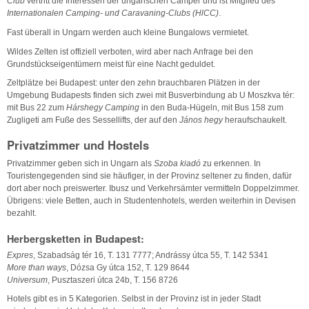
Club
vertritt die Interessen der ungarischen Camper und ist Mitglied des
Internationalen Camping- und Caravaning-Clubs (HlCC)
.
Fast überall in Ungarn werden auch kleine Bungalows vermietet.
Wildes Zelten ist offiziell verboten, wird aber nach Anfrage bei den
Grundstückseigentümern meist für eine Nacht geduldet.
Zeltplätze bei Budapest: unter den zehn brauchbaren Plätzen in der
Umgebung Budapests finden sich zwei mit Busverbindung ab U Moszkva tér:
mit Bus 22 zum
Hárshegy Camping
in den Buda-Hügeln, mit Bus 158 zum
Zugligeti am Fuße des Sessellifts, der auf den
János hegy
heraufschaukelt.
Privatzimmer und Hostels
Privatzimmer geben sich in Ungarn als
Szoba kiadó
zu erkennen. In
Touristengegenden sind sie häufiger, in der Provinz seltener zu finden, dafür
dort aber noch preiswerter. Ibusz und Verkehrsämter vermitteln Doppelzimmer.
Übrigens: viele Betten, auch in Studentenhotels, werden weiterhin in Devisen
bezahlt.
Herbergsketten in Budapest:
Expres
, Szabadság tér 16, T. 131 7777; Andrássy útca 55, T. 142 5341
More than ways
, Dózsa Gy útca 152, T. 129 8644
Universum
, Pusztaszeri útca 24b, T. 156 8726
Hotels gibt es in 5 Kategorien. Selbst in der Provinz ist in jeder Stadt