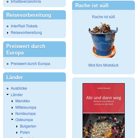
Inhaltsverzeichnis
Rache ist süß
Reisevorbereitung
Rache ist süß
InterRail-Tickets
Reisevorbereitung
Preiswert durch
Europa
Preiswert durch Europa
Mist fürs Miststück
Länder
Ausblicke
Länder
Marokko
Mitteleuropa
Nordeuropa
Osteuropa
Bulgarien
Polen