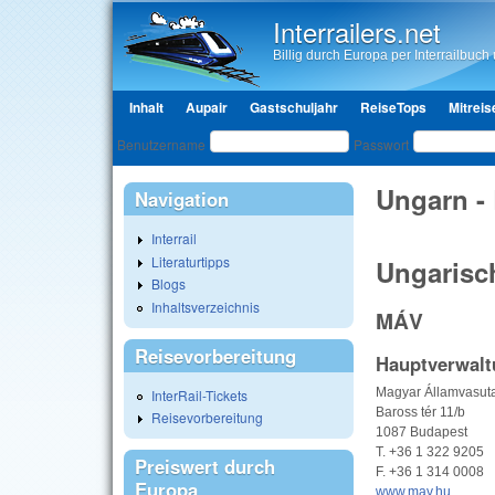
Interrailers.net
Billig durch Europa per Interrailbuch u
Hauptmenü
Inhalt
Aupair
Gastschuljahr
ReiseTops
Mitreis
Benutzeranmeldung
Benutzername
Passwort
Ungarn -
Navigation
Interrail
Literaturtipps
Ungarisc
Blogs
Inhaltsverzeichnis
MÁV
Reisevorbereitung
Hauptverwalt
Magyar Államvasut
InterRail-Tickets
Baross tér 11/b
Reisevorbereitung
1087 Budapest
T. +36 1 322 9205
Preiswert durch
F. +36 1 314 0008
Europa
www.mav.hu