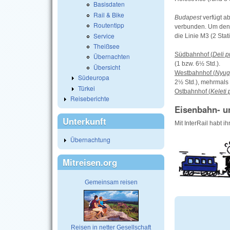
Basisdaten
Rail & Bike
Budapest
verfügt a
Routentipp
verbunden. Um den 
Service
die Linie M3 (2 Sta
Theißsee
Südbahnhof (
Deli p
Übernachten
(1 bzw. 6½ Std.).
Übersicht
Westbahnhof (
Nyug
Südeuropa
2½ Std.), mehrmals
Türkei
Ostbahnhof (
Keleti 
Reiseberichte
Eisenbahn- u
Unterkunft
Mit InterRail habt ih
Übernachtung
Mitreisen.org
Gemeinsam reisen
Reisen in netter Gesellschaft