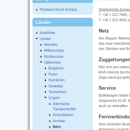
Preiswert durch Europa
Telefonische Zugaus
T. +36 1 322 7860,
T. +36 1 322 4052 
Länder
Netz
Ausblicke
Länder
Die
Magyar Államv
das zwar zweistündli
Marokko
vier Stunden von Bu
Mitteleuropa
Nordeuropa
Zuggattungen
Osteuropa
Wer sich ans osteu
Bulgarien
km/h-Grenze durchs
Polen
Züge meist gut gefül
Rumänien
Slowakei
Service
Tschechien
Buffetwagen findet 
Ungarn
Ungarische EC/IC b
Alternative
auch zu verkraften 
Transportmittel
Anlaufstellen
Fernverbind
Anreise
Vom zentralen
Buda
Bahn
Holesovice (rund 8 S