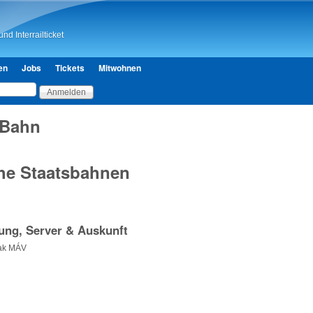
Direkt zum Inhalt
nd Interrailticket
en
Jobs
Tickets
Mitwohnen
 Bahn
he Staatsbahnen
ung, Server & Auskunft
ak MÁV