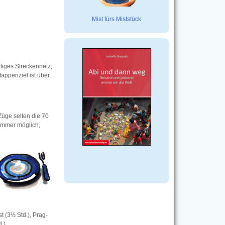
Mist fürs Miststück
tiges Streckennetz,
tappenziel ist über
üge selten die 70
immer möglich,
 (3½ Std.), Prag-
.).