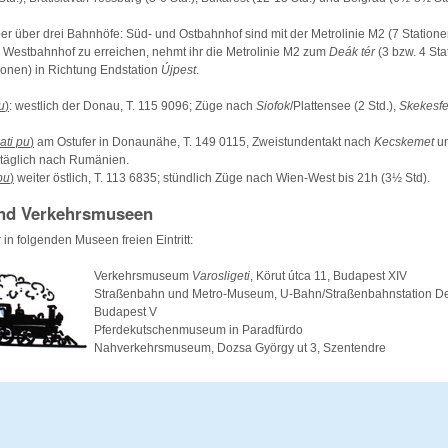
ber über drei Bahnhöfe: Süd- und Ostbahnhof sind mit der Metrolinie M2 (7 Station
Westbahnhof zu erreichen, nehmt ihr die Metrolinie M2 zum
Deák tér
(3 bzw. 4 St
tionen) in Richtung Endstation
Újpest
.
u
)
: westlich der Donau, T. 115 9096; Züge nach
Siofok
/Plattensee (2 Std.),
Skekesf
ati pu
)
am Ostufer in Donaunähe, T. 149 0115, Zweistundentakt nach
Kecskemet
u
 täglich nach Rumänien.
pu
)
weiter östlich, T. 113 6835; stündlich Züge nach Wien-West bis 21h (3½ Std).
nd Verkehrsmuseen
r in folgenden Museen freien Eintritt:
Verkehrsmuseum
Varosligeti
, Körut útca 11, Budapest XIV
Straßenbahn und Metro-Museum, U-Bahn/Straßenbahnstation Deá
Budapest V
Pferdekutschenmuseum in Paradfürdo
Nahverkehrsmuseum, Dozsa György ut 3, Szentendre