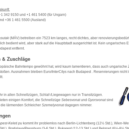
kunft:
 +1 342 9150 und +1 461 5400 (für Ungarn)
und +36 1 461 5500 (Ausland)
asutak
(MÁV) betreiben ein 7523 km langes, recht dichtes, aber renovierungsbedürf
ch bedient wird, aber stark auf die Hauptstadt ausgerichtet ist. Kein ungarisches E
dapest entfernt.
 & Zuschläge
ropäische Bahntempo gewöhnt hat, wird kaum lamentieren, dass auch ungarische Z
toßen. Ausnahmen bleiben Euro/InterCitys nach Budapest . Reservierungen nicht 
lt.
Ihr in allen Schnellzügen, Schlaf-/Liegewagen nur in Transitzügen.
ieten einigen Komfort, die Schnellzüge
Sebesvonat
und
Gyorsvonat
sind
- die lärmenden Schleicher
Szemelyvonat
dagegen nimmer.
ungen
pest-Keleti pu
kommt ihr problemlos nach Berlin-Lichtenberg (12½ Std.), Wien-West
td.), Bratislava/Pressburg (3-6 Std.), Bukarest (12-13 Std.) und Belgrad (6½-8½ Std