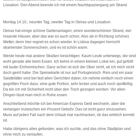
Lissabon. Den Abend beende ich mit einem Nachtspaziergang am Strand.
Montag 14.10.; neunter Tag; zweiter Tag in Oeiras und Lissabon.
Oeiras hat einige schöne Gartenanlagen, einen wunderschönen Strand, viel
rosarote Häuser, aber das war es auch schon. Also ab in Richtung schönes
Wetter, denn hier regnet es schon wieder. In Lisboa dagegen herrscht
strahlender Sonnenschein, und es ist schön warm.
Werde heute mal andere Straßen besichtigen. Kaum Leute unterwegs, die sind
wohl gerade alle beim Essen. Ich kehre in einem kleinen Lokal ein, gut gefüllt
mit lauter Einheimischen. Ganz sicher ist sich der Ober nicht, ob ich mich nicht
doch geirrt habe. Die Speisekarte ist nur auf Portugiesisch. Reis und ein paar
Salatblätter sind bei fast allen Gerichten dabei; ich nehme einfach noch einen
gegrillten Fisch dazu: eine gute Portion, sehr lecker und auch noch spottbillig.
Da bin ich mit Sicherheit nicht über den Tisch gezogen worden. Vor allen
Dingen lässt man mich in Ruhe essen.
Anschließend möchte ich bei American Express Geld wechseln, aber die
verlangen inzwischen ein Prozent Gebühr. Das ist nicht ganz einzusehen.
Muss auf jeden Fall nach dem Urlaub mal nachhacken, ob das wirklich korrekt
ist.
Habe übrigens alles gefunden, was ich suchte, und das ohne Stadtplan und
ohne mich zu verlaufen.