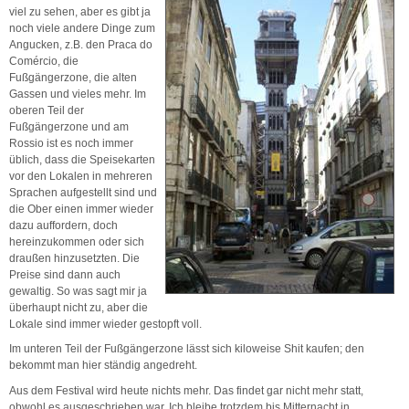
viel zu sehen, aber es gibt ja
noch viele andere Dinge zum
Angucken, z.B. den Praca do
Comércio, die
Fußgängerzone, die alten
Gassen und vieles mehr. Im
oberen Teil der
Fußgängerzone und am
Rossio ist es noch immer
üblich, dass die Speisekarten
vor den Lokalen in mehreren
Sprachen aufgestellt sind und
die Ober einen immer wieder
dazu auffordern, doch
hereinzukommen oder sich
draußen hinzusetzten. Die
Preise sind dann auch
gewaltig. So was sagt mir ja
überhaupt nicht zu, aber die
Lokale sind immer wieder gestopft voll.
Im unteren Teil der Fußgängerzone lässt sich kiloweise Shit kaufen; den
bekommt man hier ständig angedreht.
Aus dem Festival wird heute nichts mehr. Das findet gar nicht mehr statt,
obwohl es ausgeschrieben war. Ich bleibe trotzdem bis Mitternacht in