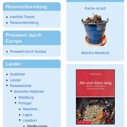
Reisevorbereitung
Rache ist süß
InterRail-Tickets
Reisevorbereitung
Preiswert durch
Europa
Preiswert durch Europa
Mist fürs Miststück
Länder
Ausblicke
Länder
Reiseberichte
Iberische Halbinsel
Straßburg
Portugal
Abschied ...
Lagos
Lissabon
Stadtbummel