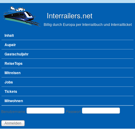
Direkt zum Inhalt
Interrailers.net
Billig durch Europa per Interrailbuch und Interrailticket
Hauptmenü
Inhalt
Aupair
Gastschuljahr
ReiseTops
Mitreisen
Jobs
Tickets
Mitwohnen
Benutzeranmeldung
Benutzername
Passwort