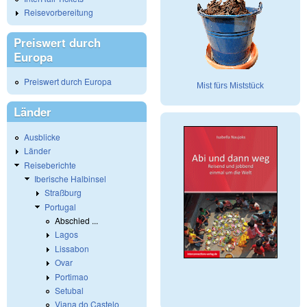
Reisevorbereitung
Preiswert durch
Europa
Preiswert durch Europa
Mist fürs Miststück
Länder
Ausblicke
Länder
Reiseberichte
Iberische Halbinsel
Straßburg
Portugal
Abschied ...
Lagos
Lissabon
Ovar
Portimao
Setubal
Viana do Castelo