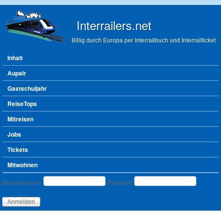
Direkt zum Inhalt
Interrailers.net
Billig durch Europa per Interrailbuch und Interrailticket
Hauptmenü
Inhalt
Aupair
Gastschuljahr
ReiseTops
Mitreisen
Jobs
Tickets
Mitwohnen
Benutzeranmeldung
Benutzername
Passwort