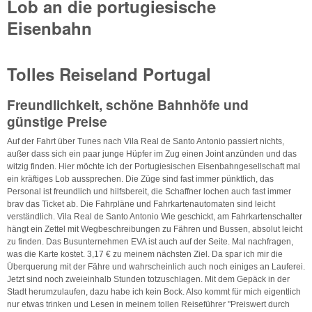
Lob an die portugiesische
Eisenbahn
Tolles Reiseland Portugal
Freundlichkeit, schöne Bahnhöfe und
günstige Preise
Auf der Fahrt über Tunes nach Vila Real de Santo Antonio passiert nichts,
außer dass sich ein paar junge Hüpfer im Zug einen Joint anzünden und das
witzig finden. Hier möchte ich der Portugiesischen Eisenbahngesellschaft mal
ein kräftiges Lob aussprechen. Die Züge sind fast immer pünktlich, das
Personal ist freundlich und hilfsbereit, die Schaffner lochen auch fast immer
brav das Ticket ab. Die Fahrpläne und Fahrkartenautomaten sind leicht
verständlich. Vila Real de Santo Antonio Wie geschickt, am Fahrkartenschalter
hängt ein Zettel mit Wegbeschreibungen zu Fähren und Bussen, absolut leicht
zu finden. Das Busunternehmen EVA ist auch auf der Seite. Mal nachfragen,
was die Karte kostet. 3,17 € zu meinem nächsten Ziel. Da spar ich mir die
Überquerung mit der Fähre und wahrscheinlich auch noch einiges an Lauferei.
Jetzt sind noch zweieinhalb Stunden totzuschlagen. Mit dem Gepäck in der
Stadt herumzulaufen, dazu habe ich kein Bock. Also kommt für mich eigentlich
nur etwas trinken und Lesen in meinem tollen Reiseführer "Preiswert durch