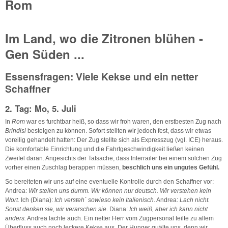
Rom
Im Land, wo die Zitronen blühen -
Gen Süden ...
Essensfragen: Viele Kekse und ein netter
Schaffner
2. Tag: Mo, 5. Juli
In
Rom
war es furchtbar heiß, so dass wir froh waren, den erstbesten Zug nach
Brindisi
besteigen zu können. Sofort stellten wir jedoch fest, dass wir etwas
voreilig gehandelt hatten: Der Zug stellte sich als Expresszug (vgl. ICE) heraus.
Die komfortable Einrichtung und die Fahrtgeschwindigkeit ließen keinen
Zweifel daran. Angesichts der Tatsache, dass Interrailer bei einem solchen Zug
vorher einen Zuschlag berappen müssen,
beschlich uns ein ungutes Gefühl.
So bereiteten wir uns auf eine eventuelle Kontrolle durch den Schaffner vor:
Andrea:
Wir stellen uns dumm. Wir können nur deutsch. Wir verstehen kein
Wort.
Ich (Diana):
Ich versteh´ sowieso kein Italienisch
. Andrea:
Lach nicht.
Sonst denken sie, wir verarschen sie
. Diana:
Ich weiß, aber ich kann nicht
anders.
Andrea lachte auch. Ein netter Herr vom Zugpersonal teilte zu allem
Überfluss auch noch leckere Kekse aus. Der Hunger quälte uns, denn wir