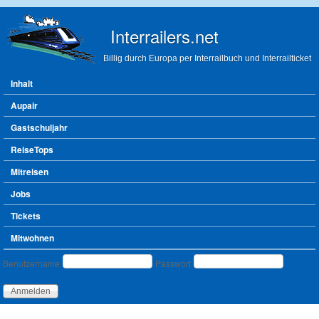
Direkt zum Inhalt
Interrailers.net
Billig durch Europa per Interrailbuch und Interrailticket
Hauptmenü
Inhalt
Aupair
Gastschuljahr
ReiseTops
Mitreisen
Jobs
Tickets
Mitwohnen
Benutzeranmeldung
Benutzername
Passwort