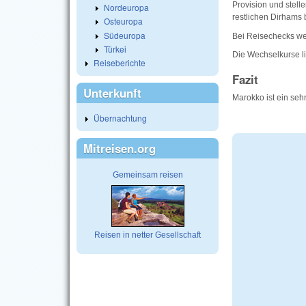
Provision und stel
Nordeuropa
restlichen Dirhams 
Osteuropa
Südeuropa
Bei Reisechecks w
Türkei
Die Wechselkurse l
Reiseberichte
Fazit
Unterkunft
Marokko ist ein seh
Übernachtung
Mitreisen.org
Gemeinsam reisen
Reisen in netter Gesellschaft