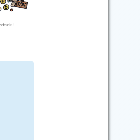
echseln!