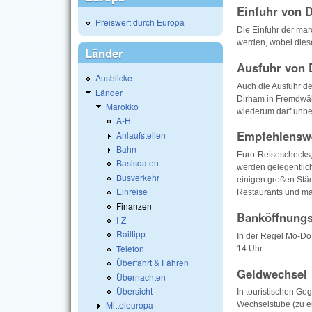
Einfuhr von 
Preiswert durch Europa
Die Einfuhr der ma
werden, wobei dies
Länder
Ausfuhr von 
Ausblicke
Auch die Ausfuhr d
Länder
Dirham in Fremdwä
Marokko
wiederum darf unbe
A-H
Empfehlenswe
Anlaufstellen
Bahn
Euro-Reiseschecks, 
Basisdaten
werden gelegentlic
Busverkehr
einigen großen Stä
Einreise
Restaurants und man
Finanzen
Banköffnungs
I-Z
Railtipp
In der Regel Mo-Do 
Telefon
14 Uhr.
Überfahrt & Fähren
Geldwechsel
Übernachten
Übersicht
In touristischen Geg
Mitteleuropa
Wechselstube (zu e