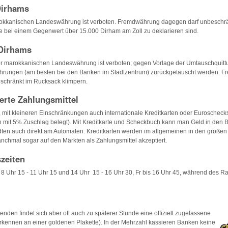
Dirhams
rokkanischen Landeswährung ist verboten. Fremdwährung dagegen darf unbeschrä
e bei einem Gegenwert über 15.000 Dirham am Zoll zu deklarieren sind.
Dirhams
er marokkanischen Landeswährung ist verboten; gegen Vorlage der Umtauschquit
hrungen (am besten bei den Banken im Stadtzentrum) zurückgetauscht werden. 
schränkt im Rucksack klimpern.
rte Zahlungsmittel
mit kleineren Einschränkungen auch internationale Kreditkarten oder Euroschecks
h mit 5% Zuschlag belegt). Mit Kreditkarte und Scheckbuch kann man Geld in den 
dten auch direkt am Automaten. Kreditkarten werden im allgemeinen in den großen
chmal sogar auf den Märkten als Zahlungsmittel akzeptiert.
zeiten
8 Uhr 15 - 11 Uhr 15 und 14 Uhr 15 - 16 Uhr 30, Fr bis 16 Uhr 45, während des R
enden findet sich aber oft auch zu späterer Stunde eine offiziell zugelassene
rkennen an einer goldenen Plakette). In der Mehrzahl kassieren Banken keine