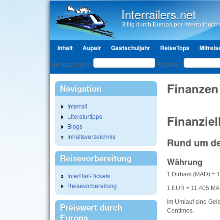
Interrailers.net
Billig durch Europa per Interrailbuch u
Hauptmenü
Inhalt
Aupair
Gastschuljahr
ReiseTops
Mitreis
Benutzeranmeldung
Benutzername
Passwort
Finanzen
Navigation
Interrail
Literaturtipps
Finanziel
Blogs
Inhaltsverzeichnis
Rund um d
Reisevorbereitung
Währung
1 Dirham (MAD) = 1
InterRail-Tickets
Reisevorbereitung
1 EUR = 11,405 MA
Im Umlauf sind Gel
Preiswert durch
Centimes.
Europa