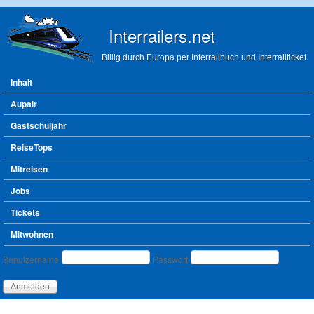
Direkt zum Inhalt
Interrailers.net
Billig durch Europa per Interrailbuch und Interrailticket
Hauptmenü
Inhalt
Aupair
Gastschuljahr
ReiseTops
Mitreisen
Jobs
Tickets
Mitwohnen
Benutzeranmeldung
Benutzername
Passwort