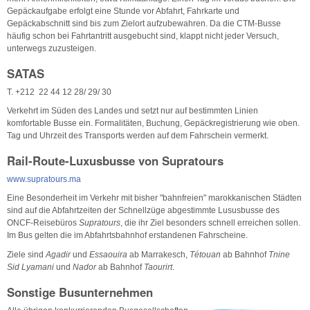
Gepäckaufgabe erfolgt eine Stunde vor Abfahrt, Fahrkarte und
Gepäckabschnitt sind bis zum Zielort aufzubewahren. Da die CTM-Busse
häufig schon bei Fahrtantritt ausgebucht sind, klappt nicht jeder Versuch,
unterwegs zuzusteigen.
SATAS
T. +212 22 44 12 28/ 29/ 30
Verkehrt im Süden des Landes und setzt nur auf bestimmten Linien
komfortable Busse ein. Formalitäten, Buchung, Gepäckregistrierung wie oben.
Tag und Uhrzeit des Transports werden auf dem Fahrschein vermerkt.
Rail-Route-Luxusbusse von Supratours
www.supratours.ma
Eine Besonderheit im Verkehr mit bisher "bahnfreien" marokkanischen Städten
sind auf die Abfahrtzeiten der Schnellzüge abgestimmte Lususbusse des
ONCF-Reisebüros
Supratours
, die ihr Ziel besonders schnell erreichen sollen.
Im Bus gelten die im Abfahrtsbahnhof erstandenen Fahrscheine.
Ziele sind
Agadir
und
Essaouira
ab Marrakesch,
Tétouan
ab Bahnhof
Tnine
Sid Lyamani
und
Nador
ab Bahnhof
Taourirt
.
Sonstige Busunternehmen