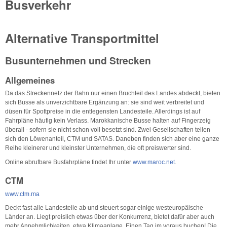
Busverkehr
Alternative Transportmittel
Busunternehmen und Strecken
Allgemeines
Da das Streckennetz der Bahn nur einen Bruchteil des Landes abdeckt, bieten
sich Busse als unverzichtbare Ergänzung an: sie sind weit verbreitet und
düsen für Spottpreise in die entlegensten Landesteile. Allerdings ist auf
Fahrpläne häufig kein Verlass. Marokkanische Busse halten auf Fingerzeig
überall - sofern sie nicht schon voll besetzt sind. Zwei Gesellschaften teilen
sich den Löwenanteil, CTM und SATAS. Daneben finden sich aber eine ganze
Reihe kleinerer und kleinster Unternehmen, die oft preiswerter sind.
Online abrufbare Busfahrpläne findet Ihr unter
www.maroc.net
.
CTM
www.ctm.ma
Deckt fast alle Landesteile ab und steuert sogar einige westeuropäische
Länder an. Liegt preislich etwas über der Konkurrenz, bietet dafür aber auch
mehr Annehmlichkeiten, etwa Klimaanlage. Einen Tag im voraus buchen! Die