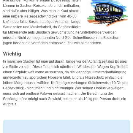
Alle übrigen konkurrierenden Busgesellschaften
können in Sachen Reisekomfort nicht mithalten,
sind dafür aber billiger. Was man in Kauf nimmt:
eine mittlere Reisegeschwindigkeit von 40-50
km/h, überfüllte Busse, häufiges Anhalten, lange
Wartezeiten und Muskelarbeit, da Gepäckstücke
für Mitreisende aufs Busdach gewuchtet und herunterbefördert werden
müssen. Nicht von sogenannten Nord-Süd-Schnellbussen ins Bockshorn
jagen lassen: die vertrödeln ebensoviel Zeit wie alle anderen.
Wichtig
In manchen Städten tut man gut daran, lange vor der Abfahrtszeit des Busses
zur Stelle zu sein. Diese füllen sich nämlich in Windeseile. Wegen Kopffreiheit
einen Sitzplatz weit vorne aussuchen, da die klapprige Hinterradaufhängung
unweigerlich zu sportlichen Hopsern führt. Und als Hitzeschutz einfach die
frühen Morgenbusse wählen. Kofferträger verlangen üblicherweise 10 Dh pro
Gepäckstück - nicht mehr und nicht weniger. Wer seinen Obolus verweigert,
muss sich auf endlose Palaver gefasst machen. Die Berechnung der
Gepäckgebühr erfolgt nach Gewicht, bei mehr als 10 kg pro Person droht ein
Aufpreis.