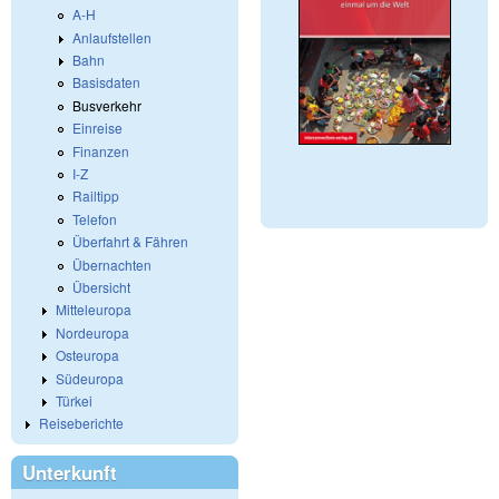
A-H
Anlaufstellen
Bahn
Basisdaten
Busverkehr
Einreise
Finanzen
I-Z
Railtipp
Telefon
Überfahrt & Fähren
Übernachten
Übersicht
Mitteleuropa
Nordeuropa
Osteuropa
Südeuropa
Türkei
Reiseberichte
Unterkunft