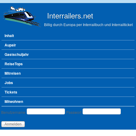
Direkt zum Inhalt
Interrailers.net
Billig durch Europa per Interrailbuch und Interrailticket
Hauptmenü
Inhalt
Aupair
Gastschuljahr
ReiseTops
Mitreisen
Jobs
Tickets
Mitwohnen
Benutzeranmeldung
Benutzername
Passwort