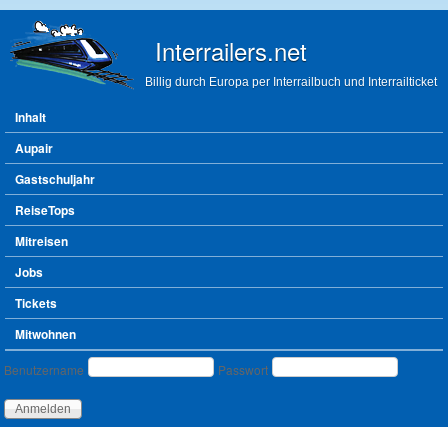
Direkt zum Inhalt
Interrailers.net
Billig durch Europa per Interrailbuch und Interrailticket
Hauptmenü
Inhalt
Aupair
Gastschuljahr
ReiseTops
Mitreisen
Jobs
Tickets
Mitwohnen
Benutzeranmeldung
Benutzername
Passwort