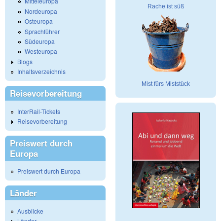
Mitteleuropa
Rache ist süß
Nordeuropa
Osteuropa
Sprachführer
Südeuropa
Westeuropa
Blogs
Inhaltsverzeichnis
Mist fürs Miststück
Reisevorbereitung
InterRail-Tickets
Reisevorbereitung
Preiswert durch
Europa
Preiswert durch Europa
Länder
Ausblicke
Länder