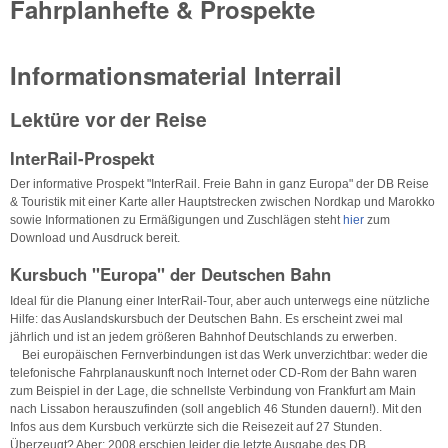
Fahrplanhefte & Prospekte
Informationsmaterial Interrail
Lektüre vor der Reise
InterRail-Prospekt
Der informative Prospekt "InterRail. Freie Bahn in ganz Europa" der DB Reise
& Touristik mit einer Karte aller Hauptstrecken zwischen Nordkap und Marokko
sowie Informationen zu Ermäßigungen und Zuschlägen steht
hier
zum
Download und Ausdruck bereit.
Kursbuch "Europa" der Deutschen Bahn
Ideal für die Planung einer InterRail-Tour, aber auch unterwegs eine nützliche
Hilfe: das Auslandskursbuch der Deutschen Bahn. Es erscheint zwei mal
jährlich und ist an jedem größeren Bahnhof Deutschlands zu erwerben.
Bei europäischen Fernverbindungen ist das Werk unverzichtbar: weder die
telefonische Fahrplanauskunft noch Internet oder CD-Rom der Bahn waren
zum Beispiel in der Lage, die schnellste Verbindung von Frankfurt am Main
nach Lissabon herauszufinden (soll angeblich 46 Stunden dauern!). Mit den
Infos aus dem Kursbuch verkürzte sich die Reisezeit auf 27 Stunden.
Überzeugt? Aber: 2008 erschien leider die letzte Ausgabe des DB