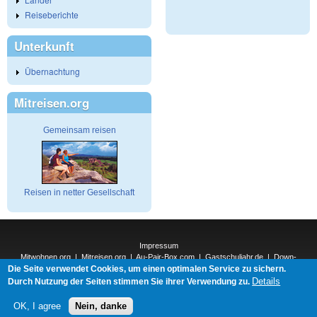
Reiseberichte
Unterkunft
Übernachtung
Mitreisen.org
Gemeinsam reisen
Reisen in netter Gesellschaft
Impressum
Mitwohnen.org
|
Mitreisen.org
|
Au-Pair-Box.com
|
Gastschuljahr.de
|
Down-
Die Seite verwendet Cookies, um einen optimalen Service zu sichern.
Under.org
|
Elderpair.com
|
Interconnections-Verlag.de
|
Natur-und-Umwelt.org
|
ReiseTops.com
|
Details
Durch Nutzung der Seiten stimmen Sie ihrer Verwendung zu.
Bewerben.com
|
Schenken.net
OK, I agree
Nein, danke