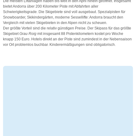
Die meisten Liftanlagen haben bis weit in den April hinein geöffnet. Insgesamt
bietet Andorra über 200 Kilometer Piste mit Abfahrten aller
Schwierigkeitsgrade. Die Skigebiete sind voll ausgebaut. Spezialpisten für
Snowboarder, Skikindergärten, moderne Sessellifte: Andorra braucht den
Vergleich mit vielen Skigebieten in den Alpen nicht zu scheuen.
Der größte Vorteil sind die relativ günstigen Preise. Der Skipass für das größte
Skigebiet
Grau Roig
mit insgesamt 88 Pistenkilometern kostet pro Woche
knapp 150 Euro. Hotels direkt an der Piste sind zumindest in der Nebensaison
vor Ort problemlos buchbar. Kinderermäßigungen sind obligatorisch.