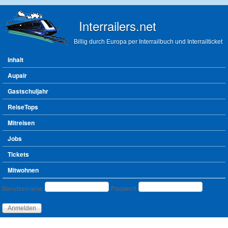
Direkt zum Inhalt
Interrailers.net
Billig durch Europa per Interrailbuch und Interrailticket
Hauptmenü
Inhalt
Aupair
Gastschuljahr
ReiseTops
Mitreisen
Jobs
Tickets
Mitwohnen
Benutzeranmeldung
Benutzername
Passwort