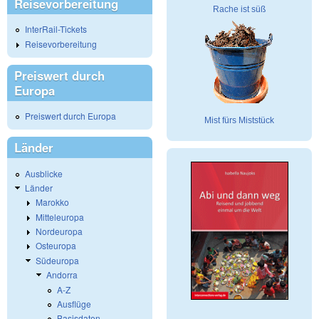
Reisevorbereitung
Rache ist süß
InterRail-Tickets
Reisevorbereitung
Preiswert durch
Europa
Preiswert durch Europa
Mist fürs Miststück
Länder
Ausblicke
Länder
Marokko
Mitteleuropa
Nordeuropa
Osteuropa
Südeuropa
Andorra
A-Z
Ausflüge
Basisdaten