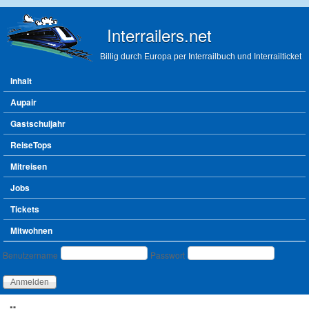
Direkt zum Inhalt
Interrailers.net
Billig durch Europa per Interrailbuch und Interrailticket
Hauptmenü
Inhalt
Aupair
Gastschuljahr
ReiseTops
Mitreisen
Jobs
Tickets
Mitwohnen
Benutzeranmeldung
Benutzername
Passwort