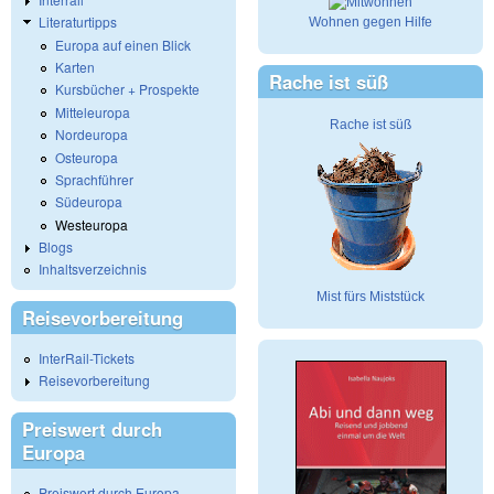
Literaturtipps
Wohnen gegen Hilfe
Europa auf einen Blick
Karten
Rache ist süß
Kursbücher + Prospekte
Mitteleuropa
Rache ist süß
Nordeuropa
Osteuropa
Sprachführer
Südeuropa
Westeuropa
Blogs
Inhaltsverzeichnis
Mist fürs Miststück
Reisevorbereitung
InterRail-Tickets
Reisevorbereitung
Preiswert durch
Europa
Preiswert durch Europa