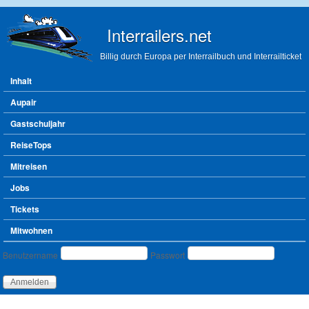
Direkt zum Inhalt
Interrailers.net
Billig durch Europa per Interrailbuch und Interrailticket
Hauptmenü
Inhalt
Aupair
Gastschuljahr
ReiseTops
Mitreisen
Jobs
Tickets
Mitwohnen
Benutzeranmeldung
Benutzername
Passwort