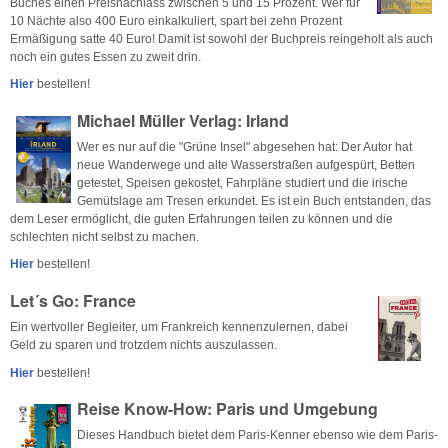
Buches einen Preisnachlass zwischen 5 und 15 Prozent. Wer für
10 Nächte also 400 Euro einkalkuliert, spart bei zehn Prozent
Ermäßigung satte 40 Euro! Damit ist sowohl der Buchpreis reingeholt als auch
noch ein gutes Essen zu zweit drin.
Hier
bestellen!
Michael Müller Verlag: Irland
Wer es nur auf die "Grüne Insel" abgesehen hat: Der Autor hat
neue Wanderwege und alte Wasserstraßen aufgespürt, Betten
getestet, Speisen gekostet, Fahrpläne studiert und die irische
Gemütslage am Tresen erkundet. Es ist ein Buch entstanden, das
dem Leser ermöglicht, die guten Erfahrungen teilen zu können und die
schlechten nicht selbst zu machen.
Hier
bestellen!
Let´s Go: France
Ein wertvoller Begleiter, um Frankreich kennenzulernen, dabei
Geld zu sparen und trotzdem nichts auszulassen.
Hier
bestellen!
Reise Know-How: Paris und Umgebung
Dieses Handbuch bietet dem Paris-Kenner ebenso wie dem Paris-