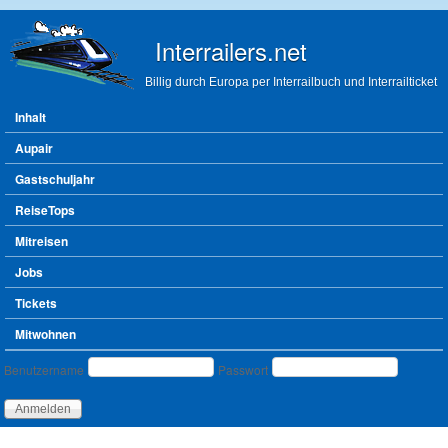
Direkt zum Inhalt
Interrailers.net
Billig durch Europa per Interrailbuch und Interrailticket
Hauptmenü
Inhalt
Aupair
Gastschuljahr
ReiseTops
Mitreisen
Jobs
Tickets
Mitwohnen
Benutzeranmeldung
Benutzername
Passwort