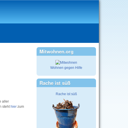
Mitwohnen.org
Wohnen gegen Hilfe
Rache ist süß
Rache ist süß
 aller
n steht
hier
zum