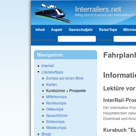
Interrailers.net
Billig durch Europa per Interrailbuch u
Hauptmenü
Inhalt
Aupair
Gastschuljahr
ReiseTops
Mitreis
Benutzeranmeldung
Benutzername
Passwort
Fahrplan
Navigation
Interrail
Literaturtipps
Informati
Europa auf einen Blick
Karten
Lektüre vor
Kursbücher + Prospekte
Mitteleuropa
InterRail-Pro
Nordeuropa
Der informative Pros
Osteuropa
Hauptstrecken zwis
Sprachführer
Download und Ausdr
Südeuropa
Westeuropa
Kursbuch "Eu
Blogs