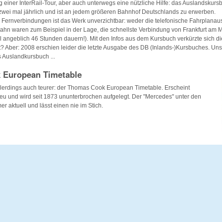
ng einer InterRail-Tour, aber auch unterwegs eine nützliche Hilfe: das Auslandskur
zwei mal jährlich und ist an jedem größeren Bahnhof Deutschlands zu erwerben.
ernverbindungen ist das Werk unverzichtbar: weder die telefonische Fahrplanausk
hn waren zum Beispiel in der Lage, die schnellste Verbindung von Frankfurt am 
l angeblich 46 Stunden dauern!). Mit den Infos aus dem Kursbuch verkürzte sich di
? Aber: 2008 erschien leider die letzte Ausgabe des DB (Inlands-)Kursbuches. Un
Auslandkursbuch ...
 European Timetable
 allerdings auch teurer: der Thomas Cook European Timetable. Erscheint
eu und wird seit 1873 ununterbrochen aufgelegt. Der "Mercedes" unter den
r aktuell und lässt einen nie im Stich.