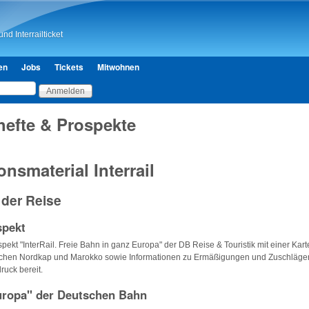
Direkt zum Inhalt
nd Interrailticket
en
Jobs
Tickets
Mitwohnen
hefte & Prospekte
onsmaterial Interrail
 der Reise
spekt
pekt "InterRail. Freie Bahn in ganz Europa" der DB Reise & Touristik mit einer Karte
chen Nordkap und Marokko sowie Informationen zu Ermäßigungen und Zuschläge
uck bereit.
ropa" der Deutschen Bahn