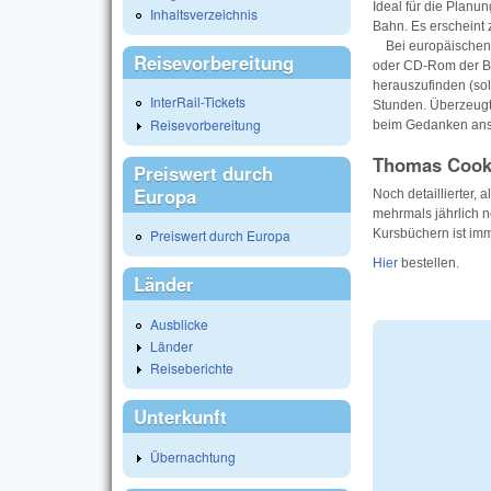
Ideal für die Planu
Inhaltsverzeichnis
Bahn. Es erscheint 
Bei europäischen F
Reisevorbereitung
oder CD-Rom der Ba
herauszufinden (sol
InterRail-Tickets
Stunden. Überzeugt
Reisevorbereitung
beim Gedanken ans 
Thomas Cook
Preiswert durch
Europa
Noch detaillierter,
mehrmals jährlich n
Kursbüchern ist imme
Preiswert durch Europa
Hier
bestellen.
Länder
Ausblicke
Länder
Reiseberichte
Unterkunft
Übernachtung