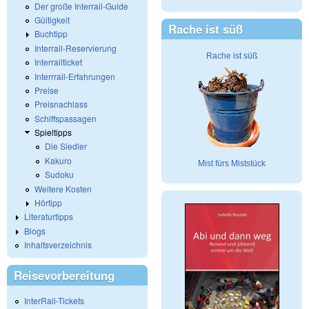
Der große Interrail-Guide
Gültigkeit
Rache ist süß
Buchtipp
Interrail-Reservierung
Rache ist süß
Interrailticket
Interrrail-Erfahrungen
Preise
Preisnachlass
Schiffspassagen
Spieltipps
Die Siedler
Kakuro
Mist fürs Miststück
Sudoku
Weitere Kosten
Hörtipp
Literaturtipps
Blogs
Inhaltsverzeichnis
Reisevorbereitung
InterRail-Tickets