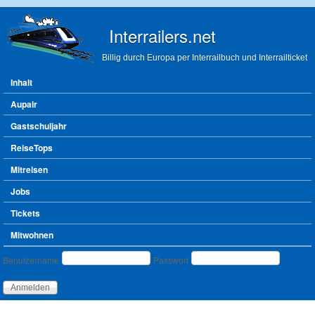
Direkt zum Inhalt
Interrailers.net
Billig durch Europa per Interrailbuch und Interrailticket
Hauptmenü
Inhalt
Aupair
Gastschuljahr
ReiseTops
Mitreisen
Jobs
Tickets
Mitwohnen
Benutzeranmeldung
Benutzername
Passwort