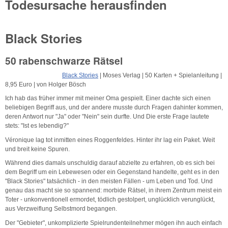
Todesursache herausfinden
Black Stories
50 rabenschwarze Rätsel
Black Stories
| Moses Verlag | 50 Karten + Spielanleitung |
8,95 Euro | von Holger Bösch
Ich hab das früher immer mit meiner Oma gespielt. Einer dachte sich einen
beliebigen Begriff aus, und der andere musste durch Fragen dahinter kommen,
deren Antwort nur "Ja" oder "Nein" sein durfte. Und Die erste Frage lautete
stets: "Ist es lebendig?"
Véronique lag tot inmitten eines Roggenfeldes. Hinter ihr lag ein Paket. Weit
und breit keine Spuren.
Während dies damals unschuldig darauf abzielte zu erfahren, ob es sich bei
dem Begriff um ein Lebewesen oder ein Gegenstand handelte, geht es in den
"Black Stories" tatsächlich - in den meisten Fällen - um Leben und Tod. Und
genau das macht sie so spannend: morbide Rätsel, in ihrem Zentrum meist ein
Toter - unkonventionell ermordet, tödlich gestolpert, unglücklich verunglückt,
aus Verzweiflung Selbstmord begangen.
Der "Gebieter", unkomplizierte Spielrundenteilnehmer mögen ihn auch einfach