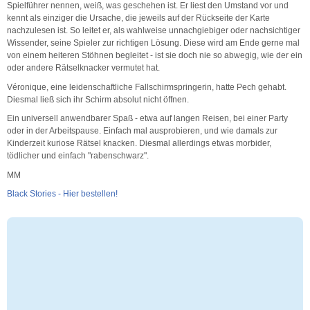
Spielführer nennen, weiß, was geschehen ist. Er liest den Umstand vor und
kennt als einziger die Ursache, die jeweils auf der Rückseite der Karte
nachzulesen ist. So leitet er, als wahlweise unnachgiebiger oder nachsichtiger
Wissender, seine Spieler zur richtigen Lösung. Diese wird am Ende gerne mal
von einem heiteren Stöhnen begleitet - ist sie doch nie so abwegig, wie der ein
oder andere Rätselknacker vermutet hat.
Véronique, eine leidenschaftliche Fallschirmspringerin, hatte Pech gehabt.
Diesmal ließ sich ihr Schirm absolut nicht öffnen.
Ein universell anwendbarer Spaß - etwa auf langen Reisen, bei einer Party
oder in der Arbeitspause. Einfach mal ausprobieren, und wie damals zur
Kinderzeit kuriose Rätsel knacken. Diesmal allerdings etwas morbider,
tödlicher und einfach "rabenschwarz".
MM
Black Stories - Hier bestellen!